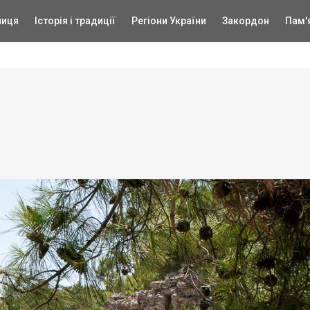
ниця
Історія і традиції
Регіони України
Закордон
Пам'