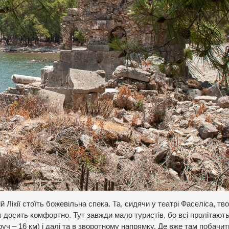
 Лікії стоїть божевільна спека. Та, сидячи у театрі Фаселіса, тв
досить комфортно. Тут завжди мало туристів, бо всі пролітають
руч – 16 км) і далі та в зворотному напрямку. Де вже там побачит