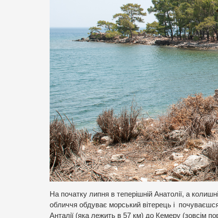
На початку липня в теперішній Анатолії, а колишній
обличчя обдуває морський вітерець і почуваєшся 
Анталії (яка лежить в 57 км) до Кемеру (зовсім по