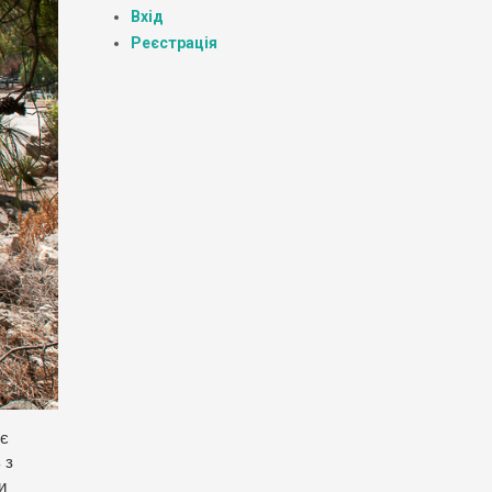
Вхід
Реєстрація
оє
 з
и