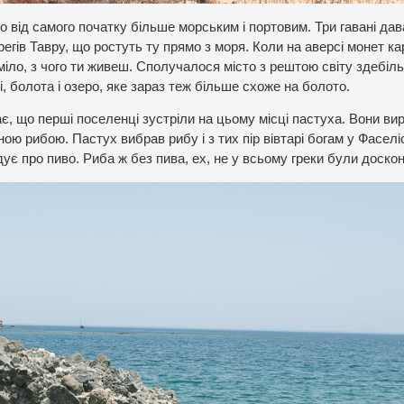
ло від самого початку більше морським і портовим. Три гавані да
егів Тавру, що ростуть ту прямо з моря. Коли на аверсі монет к
міло, з чого ти живеш. Сполучалося місто з рештою світу здебіл
, болота і озеро, яке зараз теж більше схоже на болото.
дає, що перші поселенці зустріли на цьому місці пастуха. Вони ви
ою рибою. Пастух вибрав рибу і з тих пір вівтарі богам у Фаселіс
ує про пиво. Риба ж без пива, ех, не у всьому греки були доско