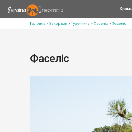
Крам
Головна
>
Закордон
>
Туреччина
>
Фаселіс
>
Фаселіс
Фаселіс