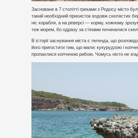
Засноване в 7 столітті греками з Родосу місто бу
такий необхідний прихисток вздовж скелястих бер
ніс корабля, а на реверсі — корму, кожному зрозу
теж морем, бо одразу за стінами починалися скелі
В історії заснування міста є легенда, що розпові
його пригостити тим, що мали: кукурудзою і копчен
пропахлися копченою рибою. Чомусь ніхто не згад