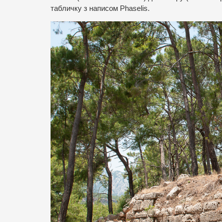
табличку з написом Phaselis.