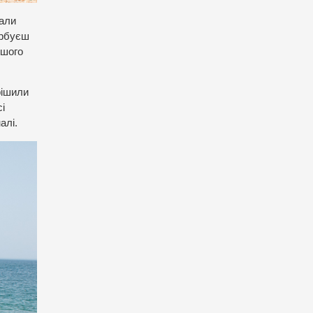
вали
арбуєш
ьшого
рішили
і
налі.