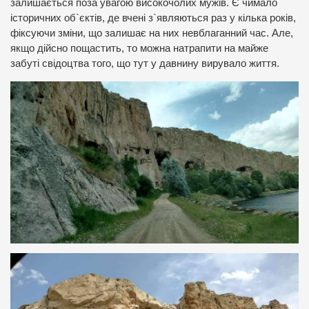
залишається поза увагою високочолих мужів. Є чимало
історичних об`єктів, де вчені з`являються раз у кілька років,
фіксуючи зміни, що залишає на них невблаганний час. Але,
якщо дійсно пощастить, то можна натрапити на майже
забуті свідоцтва того, що тут у давнину вирувало життя.