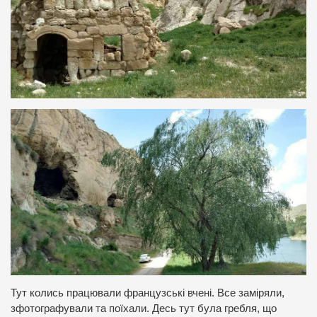
Тут колись працювали французські вчені. Все заміряли,
зфотографували та поїхали. Десь тут була гребля, що