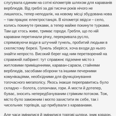
слугувала єдиним на сотні кілометрів шляхом для караванів
верблюдів. Від греблі за дві тисячи років нічого не
лишилось, тепер неподалік, на новому місці збудована нова
– там працює електростанція. В кілометрі звідси – село,
колись покинуте греками, а тепер майже покинуте турками.
Там ще хтось живе, тримає городи. Гребля, що по ній
каравани перетинали річку, перекривала русло,
спрямовуючи води в штучний тунель, пробитий людьми в
скелястому березі. Тунель зберігся, хоча входи до нього
знайти непросто. Високий берег над ним перетворений на
справжній лабіринт: тут справжнє підземне місто з
житловими приміщеннями, караван-сараєм, стайнями
верблюдів, засобами оборони та іншими печерними
комунікаціями, необхідними для функціонування
тогочасного мегаполісу. Якось інакше переправитись було
складно – болота, солончаки, гори. А мости й дотепер,
буває, зносить непередбачуваним стрімким потоком. Тож,
місто було заможним і могло захистити як себе, так і
чисельних торгівців, що прибували з караванами.
Але часи змінилися й змінилися торгові шляхи, зник кордон,