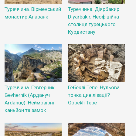
Туреччина. Вірменський
Туреччина. Діярбакир
монастир Апаранк
Diyarbakır. Неофіційна
столиця турецького
Курдистану
Туреччина. Гевгерник
Гебеклі Тепе. Нульова
Gevhernik (Ардануч
точка цивілізації?
Ardanuç). Неймовірні
Göbekli Tepe
каньйон та замок