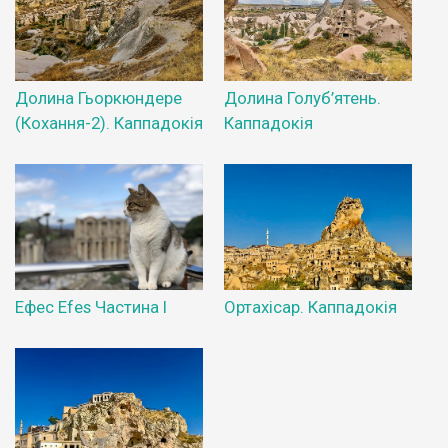
Долина Гьоркюндере
Долина Голуб’ятень.
(Кохання-2). Каппадокія
Каппадокія
Ефес Efes Частина І
Ортахісар. Каппадокія