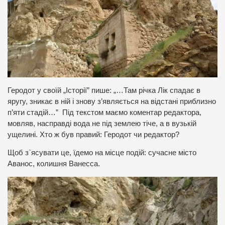
Геродот у своїй „Історії” пише: „…Там річка Лік спадає в
яругу, зникає в ній і знову з’являється на відстані приблизно
п’яти стадій…” Під текстом маємо коментар редактора,
мовляв, насправді вода не під землею тіче, а в вузькій
ущелині. Хто ж був правий: Геродот чи редактор?
Щоб з`ясувати це, їдемо на місце подій: сучасне місто
Аванос, колишня Ванесса.