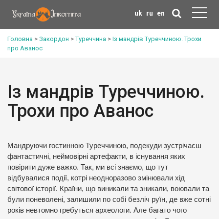
uk
ru
en
Головна
>
Закордон
>
Туреччина
>
Із мандрів Туреччиною. Трохи
про Аванос
Із мандрів Туреччиною.
Трохи про Аванос
Мандруючи гостинною Туреччиною, подекуди зустрічаєш
фантастичні, неймовірні артефакти, в існування яких
повірити дуже важко. Так, ми всі знаємо, що тут
відбувалися події, котрі неодноразово змінювали хід
світової історії. Країни, що виникали та зникали, воювали та
були поневолені, залишили по собі безліч руїн, де вже сотні
років невтомно гребуться археологи. Але багато чого