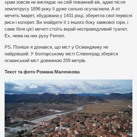
храм зовсім не виглядає на свій поважний вік, адже після
землетрусу 1896 року її дуже сильно осучаснили. А от
мечеть Імарет, збудована у 1431 році, зберегла свої первісні
риси і колорит. Ви знайдете її з іншого боку замкової гори, і
саме біля цієї мечеті стоїть вкрай несправедливий туалет.
Ех, нема на них руху Femen.
PS. Пізніше я дізнався, що міст у Османджику не
найдовший. У болгарському місті Слівенград зберігся
османський міст довжиною 259 метрів.
Текст та фото Романа Маленкова