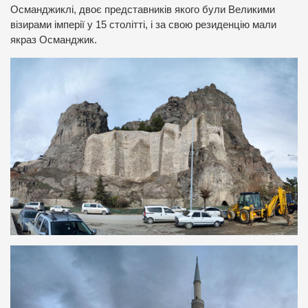
Османджиклі, двоє представників якого були Великими
візирами імперії у 15 столітті, і за свою резиденцію мали
якраз Османджик.