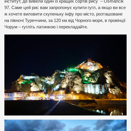
інститут, де вивели один із кращих сортів рису – Osmancik
97. Саме цей рис вам запропонує купити гугл, а якщо ви все
ж хочете виловити скупеньку інфу про місто, розташоване
на півночі Туреччини, за 120 км від Чорного моря, в провінції
Чорум – гугліть латинкою і перекладайте.