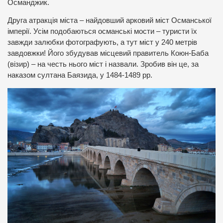
Османджик.
Друга атракція міста – найдовший арковий міст Османської
імперії. Усім подобаються османські мости – туристи їх
завжди залюбки фотографують, а тут міст у 240 метрів
завдовжки! Його збудував місцевий правитель Коюн-Баба
(візир) – на честь нього міст і назвали. Зробив він це, за
наказом султана Баязида, у 1484-1489 рр.