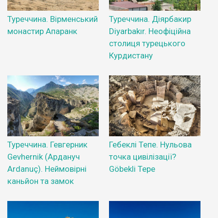
Туреччина. Вірменський
Туреччина. Діярбакир
монастир Апаранк
Diyarbakır. Неофіційна
столиця турецького
Курдистану
Туреччина. Гевгерник
Гебеклі Тепе. Нульова
Gevhernik (Ардануч
точка цивілізації?
Ardanuç). Неймовірні
Göbekli Tepe
каньйон та замок