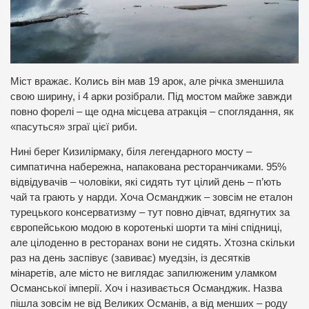
Міст вражає. Колись він мав 19 арок, але річка зменшила
свою ширину, і 4 арки розібрали. Під мостом майже завжди
повно форелі – ще одна місцева атракція – споглядання, як
«пасуться» зграї цієї риби.
Нині берег Кизилірмаку, біля легендарного мосту –
симпатична набережна, напакована ресторанчиками. 95%
відвідувачів – чоловіки, які сидять тут цілий день – п’ють
чай та грають у нарди. Хоча Османджик – зовсім не еталон
турецького консерватизму – тут повно дівчат, вдягнутих за
європейською модою в коротенькі шорти та міні спідниці,
але цілоденно в ресторанах вони не сидять. Хтозна скільки
раз на день заспівує (завиває) муедзін, із десятків
мінаретів, але місто не виглядає запилюженим уламком
Османської імперії. Хоч і називається Османджик. Назва
пішла зовсім не від Великих Османів, а від менших – роду