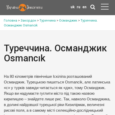
uk
ru
en
Головна
>
Закордон
>
Туреччина
>
Османджик
>
Туреччина.
Османджик Osmancık
Туреччина. Османджик
Osmancık
На 80 кілометрів північніше Іскіліпа розташований
Османджик. Турецькою пишеться Osmancik, але латинська
«с» у турків завжди читається як «дж», тому Османджик.
Якщо ви надумаєте гуглити місто під такою назвою
кирилицею – знайдете лише рис. Так, навколо Османджика,
в долині найдовшої турецької ріки Кизилірмак, величезні
рисові поля, а в самому місті селекційно-дослідницький