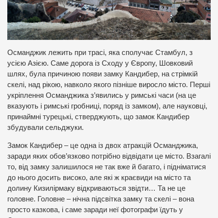
Османджик лежить при трасі, яка сполучає Стамбул, з
усією Азією. Саме дорога із Сходу у Європу, Шовковий
шлях, була причиною появи замку Кандибер, на стрімкій
скелі, над рікою, навколо якого пізніше виросло місто. Перші
укріплення Османджика з’явились у римські часи (на це
вказують і римські гробниці, поряд із замком), але науковці,
принаймні турецькі, стверджують, що замок Кандибер
збудували сельджуки.
Замок Кандибер – це одна із двох атракцій Османджика,
заради яких обов’язково потрібно відвідати це місто. Взагалі
то, від замку залишилося не так вже й багато, і підніматися
до нього досить високо, але які ж краєвиди на місто та
долину Кизилірмаку відкриваються звідти… Та не це
головне. Головне – нічна підсвітка замку та скелі – вона
просто казкова, і саме заради неї фотографи їдуть у