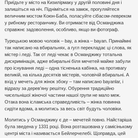
Приїдьте у місто на Кизилірмаку у другій половині дня і
залишіться на ніч. Підніміться на замок, прогуляйтеся
величним мостом Коюн-Баба, поласуйте сібасом-левреком
у рибному ресторанчику. Ви отримаєте від Османджика
справжнє задоволення, особливо, якщо ви фотограф.
Турецькою мовою чоловік – bay, а жінка – bayan. Принаймні
так написано на вбиральнях, а гугл перекладає ці слова, як
містер і леді. Так от леді чекає в Османджику тотальна
дискримінація, адже вбиральні біля мечетей майже забули
про існування леді – одна тісненька кабінка, на противагу
великій, на кілька десятків містерів, чоловічій вбиральні. А
вхід у мечеть для жінок збоку – там написано bayanlar, і
відразу за дерев’яну решітку. Обурення традиційно
чисельнішої жіночої частини нашої групи не мало меж.
Отака вона ісламська справедливість – жінка повинна
сидіти вдома, а молитись за весь світ будуть чоловіки.
Молитись у Османджику є де – мечетей повно. Найстаріша
була зведена у 1331 році. Вона розташована у самісінькому
центрі міста і називається Бейлерчелебі. Щоправда, цей