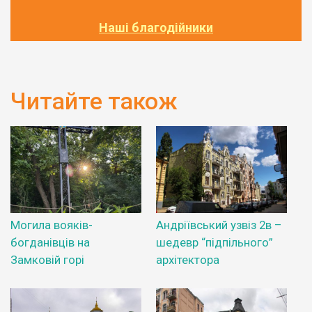
Наші благодійники
Читайте також
Могила вояків-
Андріївський узвіз 2в –
богданівців на
шедевр “підпільного”
Замковій горі
архітектора