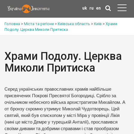
uk
ru
en
Головна
>
Міста та регіони
>
Київська область
>
Київ
>
Храми
Подолу. Церква Миколи Притиска
Храми Подолу. Церква
Миколи Притиска
Серед українських православних храмів найбільше
присвячених Покрові Пресвятої Богородиці. Срібло за
очільником небесного війська архистратигом Михайлом. А
от бронзу скромно утримує Миколай Чудотворець. Цей
святий, який був єпископом у місті Міра у провінції Лікія
(нині це місто Демре у турецькій Анталії), прославився
своїми дивами та добрими справами і став прообразом