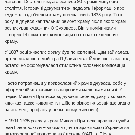
датовані 18 століттям, а є розписи 90-х років минулого
століття. Історичні документи ж, подають інформацію про
художнє оздоблення храму починаючи із 1833 року. Того
року, відбувся капітальний ремонт храму після якого храм
розписував художник О.Суховєєв. Він із помічниками
створив 14 сюжетних композицій на стінах і склепіннях
храму.
У 1887 році живопис храму був поновлений. Цим займалась
артіль малярного майстра П.Давиденка. Ймовірно, саме тоді
остаточно сформувалася стилістика головних композицій
храму.
Часто потрапивши у православний храм відчуваєш себе у
оформленій яскравими кольоровими малюнками книзі. У
церкві Миколи Притиска відчуваєш себе відразу у кількох
книжках, адже живопис тут дійсно різностильовий (це видно
навіть мені, профану у церковному живописі).
У 1934-1935 роках у храмі Миколи Притиска правив служби
Іван Павловський – відомий діяч та архієпископ Української
автокефальної православної церкви (УАПЦ). Після