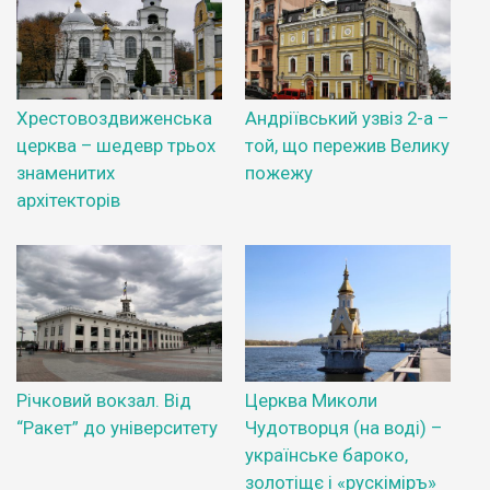
Хрестовоздвиженська
Андріївський узвіз 2-а –
церква – шедевр трьох
той, що пережив Велику
знаменитих
пожежу
архітекторів
Річковий вокзал. Від
Церква Миколи
“Ракет” до університету
Чудотворця (на воді) –
українське бароко,
золотіщє і «рускіміръ»