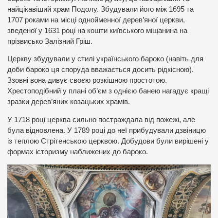
найцікавіший храм Подолу. Збудували його між 1695 та
1707 роками на місці однойменної дерев’яної церкви,
зведеної у 1631 році на кошти київського міщанина на
прізвисько Залізний Гріш.
Церкву збудували у стилі українського бароко (навіть для
доби бароко ця споруда вважається досить рідкісною).
Ззовні вона дивує своєю розкішною простотою.
Хрестоподібний у плані об’єм з однією банею нагадує кращі
зразки дерев’яних козацьких храмів.
У 1718 році церква сильно постраждала від пожежі, але
була відновлена. У 1789 році до неї прибудували дзвіницю
із теплою Стрітенською церквою. Добудови були вирішені у
формах історизму наближених до бароко.