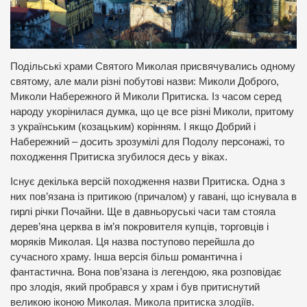
Подільські храми Святого Миколая присвячувались одному
святому, але мали різні побутові назви: Миколи Доброго,
Миколи Набережного й Миколи Притиска. Із часом серед
народу укорінилася думка, що це все різні Миколи, притому
з українським (козацьким) корінням. І якщо Добрий і
Набережний – досить зрозумілі для Подолу персонажі, то
походження Притиска згубилося десь у віках.
Існує декілька версій походження назви Притиска. Одна з
них пов’язана із притикою (причалом) у гавані, що існувала в
гирлі річки Почайни. Ще в давньоруські часи там стояла
дерев’яна церква в ім’я покровителя купців, торговців і
моряків Миколая. Ця назва поступово перейшла до
сучасного храму. Інша версія більш романтична і
фантастична. Вона пов’язана із легендою, яка розповідає
про злодія, який пробрався у храм і був притиснутий
великою іконою Миколая. Микола притиска злодіїв.