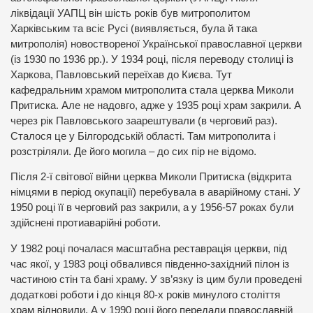
ліквідації УАПЦ він шість років був митрополитом
Харківським та всіє Русі (виявляється, була й така
митрополія) новоствореної Української православної церкви
(із 1930 по 1936 рр.). У 1934 році, після переводу столиці із
Харкова, Павловський переїхав до Києва. Тут
кафедральним храмом митрополита стала церква Миколи
Притиска. Але не надовго, адже у 1935 році храм закрили. А
через рік Павловського заарештували (в черговий раз).
Сталося це у Білгородській області. Там митрополита і
розстріляли. Де його могила – до сих пір не відомо.
Після 2-ї світової війни церква Миколи Притиска (відкрита
німцями в період окупації) перебувала в аварійному стані. У
1950 році її в черговий раз закрили, а у 1956-57 роках були
здійснені протиаварійні роботи.
У 1982 році почалася масштабна реставрація церкви, під
час якої, у 1983 році обвалився південно-західний пілон із
частиною стін та бані храму. У зв’язку із цим були проведені
додаткові роботи і до кінця 80-х років минулого століття
храм відновили. А у 1990 році його передали православній