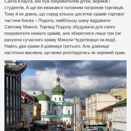
Санта Клауса. Він був покровителем дітей, моряків і
студентів. А ще він вважався головним патроном торговців.
Тому й не дивно, що серед кількох десятків храмів торгової
частини Києва – Подолу, найбільшу шану віддавали
Святому Миколі. Торгівці Подолу збудували для свого
покровителя немало храмів, але збереглися лише три (не
рахуючи сучасного храму Миколи Чудотворця на воді).
Навіть два храми й дзвіниця третього. Але дзвіниця
настільки масивна, що може розглядатись як окремий храм.