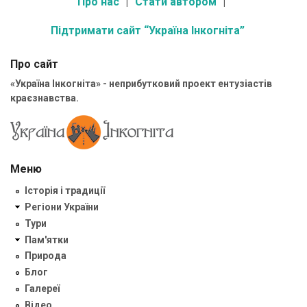
Про нас
Стати автором
Підтримати сайт “Україна Інкогніта”
Про сайт
«Україна Інкогніта» - неприбутковий проект ентузіастів
краєзнавства.
Меню
Історія і традиції
Регіони України
Тури
Пам'ятки
Природа
Блог
Галереї
Відео