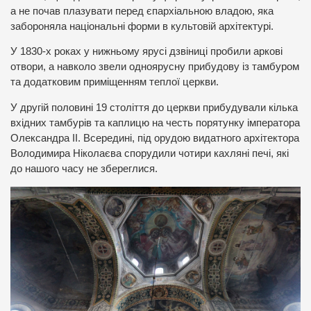
а не почав плазувати перед єпархіальною владою, яка
забороняла національні форми в культовій архітектурі.
У 1830-х роках у нижньому ярусі дзвіниці пробили аркові
отвори, а навколо звели одноярусну прибудову із тамбуром
та додатковим приміщенням теплої церкви.
У другій половині 19 століття до церкви прибудували кілька
вхідних тамбурів та каплицю на честь порятунку імператора
Олександра ІІ. Всередині, під орудою видатного архітектора
Володимира Ніколаєва спорудили чотири кахляні печі, які
до нашого часу не збереглися.