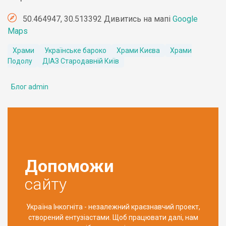
50.464947, 30.513392 Дивитись на мапі
Google
Maps
Храми
Українське бароко
Храми Києва
Храми
Подолу
ДІАЗ Стародавній Київ
Блог admin
Допоможи
сайту
Україна Інкогніта - незалежний краєзнавчий проект,
створений ентузіастами. Щоб працювати далі, нам