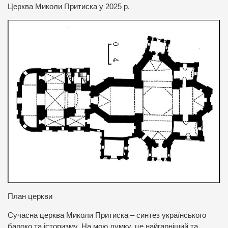
Церква Миколи Притиска у 2025 р.
План церкви
Сучасна церква Миколи Притиска – синтез українського
бароко та історизму. На мою думку, це найгарніший та