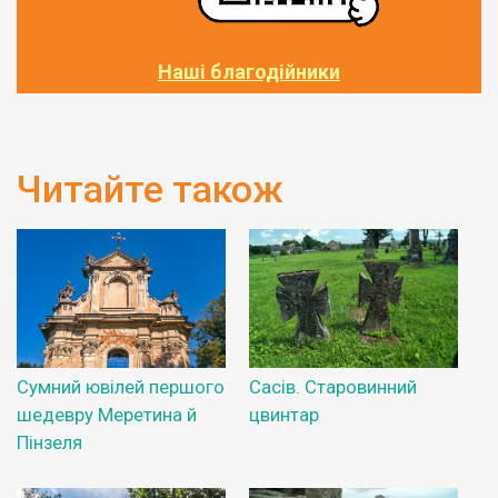
Наші благодійники
Читайте також
Сумний ювілей першого
Сасів. Старовинний
шедевру Меретина й
цвинтар
Пінзеля