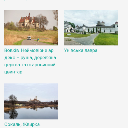
Вовків. Неймовірне ар
Унівська лавра
деко – руїна, дерев’яна
церква та старовинний
цвинтар
Сокаль, Жвирка.