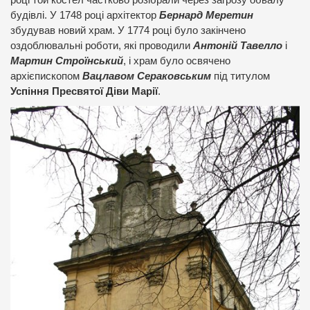
році той костел частково розібрали через загрозу обвалу
будівлі. У 1748 році архітектор
Бернард Меретин
збудував новий храм. У 1774 році було закінчено
оздоблювальні роботи, які проводили
Антоній Тавелло
і
Мартин Строїнський
, і храм було освячено
архієпископом
Вацлавом Сераковським
під титулом
Успіння Пресвятої Діви Марії
.