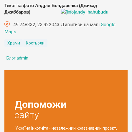
Текст та фото Андрія Бондаренка (Джихад
Джаббаров)
andy_babubudu
49.748332, 23.922043 Дивитись на мапі
Google
Maps
Храми
Костьоли
Блог admin
Допоможи
сайту
Україна Інкогніта - незалежний краєзнавчий проект,