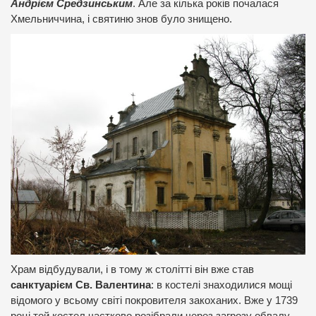
Андрієм Средзинським
. Але за кілька років почалася
Хмельниччина, і святиню знов було знищено.
Храм відбудували, і в тому ж столітті він вже став
санктуарієм Св. Валентина
: в костелі знаходилися мощі
відомого у всьому світі покровителя закоханих. Вже у 1739