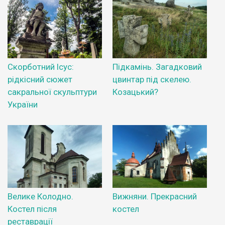
Скорботний Ісус:
Підкамінь. Загадковий
рідкісний сюжет
цвинтар під скелею.
сакральної скульптури
Козацький?
України
Велике Колодно.
Вижняни. Прекрасний
Костел після
костел
реставрації