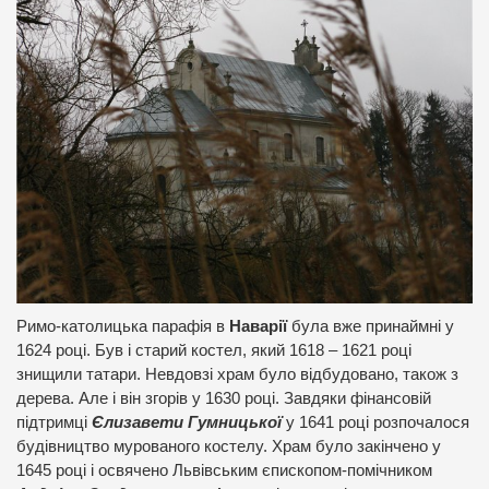
Римо-католицька парафія в
Наварії
була вже принаймні у
1624 році. Був і старий костел, який 1618 – 1621 році
знищили татари. Невдовзі храм було відбудовано, також з
дерева. Але і він згорів у 1630 році. Завдяки фінансовій
підтримці
Єлизавети Гумницької
у 1641 році розпочалося
будівництво мурованого костелу. Храм було закінчено у
1645 році і освячено Львівським єпископом-помічником