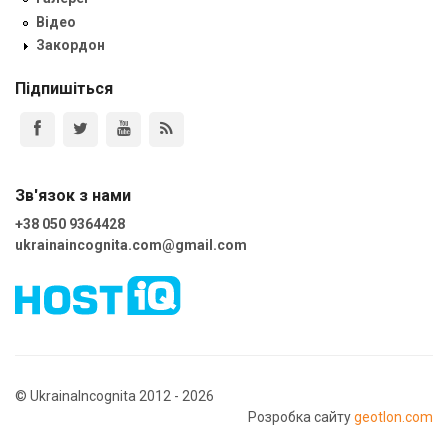
Відео
Закордон
Підпишіться
Зв'язок з нами
+38 050 9364428
ukrainaincognita.com@gmail.com
© UkrainaIncognita 2012 - 2026
Розробка сайту
geotlon.com