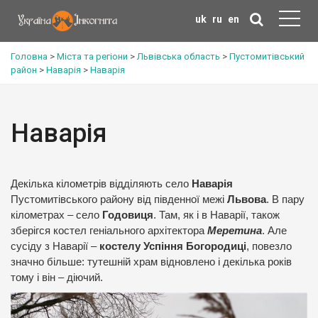
uk
ru
en
Головна
>
Міста та регіони
>
Львівська область
>
Пустомитівський
район
>
Наварія
>
Наварія
Наварія
Декілька кілометрів відділяють село
Наварія
Пустомитівського району від південної межі
Львова
. В пару
кілометрах – село
Годовиця
. Там, як і в Наварії, також
зберігся костел геніального архітектора
Меретина
. Але
сусіду з Наварії –
костелу Успіння Богородиці
, повезло
значно більше: тутешній храм відновлено і декілька років
тому і він – діючий.