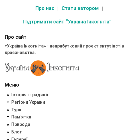
Про нас
Стати автором
Підтримати сайт “Україна Інкогніта”
Про сайт
«Україна Інкогніта» - неприбутковий проект ентузіастів
краєзнавства.
Меню
Історія і традиції
Регіони України
Тури
Пам'ятки
Природа
Блог
Галереї