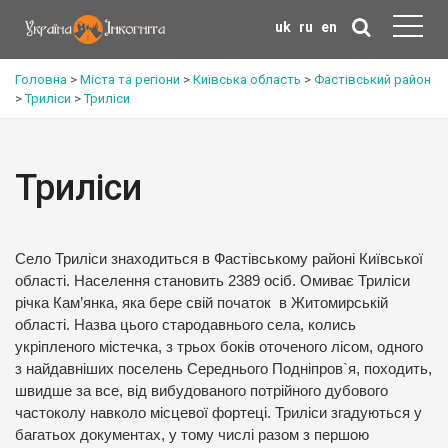
uk
ru
en
Головна
>
Міста та регіони
>
Київська область
>
Фастівський район
>
Триліси
>
Триліси
Триліси
Село Триліси знаходиться в Фастівському районі Київської
області. Населення становить 2389 осіб. Омиває Триліси
річка Кам’янка, яка бере свій початок в Житомирській
області. Назва цього стародавнього села, колись
укріпленого містечка, з трьох боків оточеного лісом, одного
з найдавніших поселень Середнього Подніпров`я, походить,
швидше за все, від вибудованого потрійного дубового
частоколу навколо місцевої фортеці. Триліси згадуються у
багатьох документах, у тому числі разом з першою