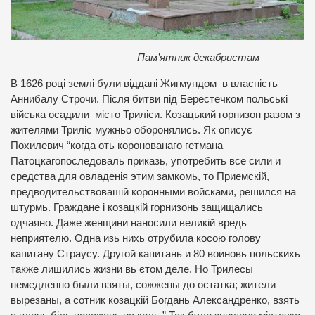
Пам’ятник декабристам
В 1626 році землі були віддані Жигмундом в власність
Аннибалу Строчи. Після битви під Берестечком польські
війська осадили місто Триліси. Козацький горнизон разом з
жителями Триліс мужньо оборонялись. Як описує
Похилевич “когда оть коронованаго гетмана
Патоцкагопоследоваль приказь, употребить все сили и
средства для овладенія этим замкомь, то Приемскій,
предводительствовашій коронными войсками, решился на
штурмь. Граждане і козацкій горнизонь защищались
одчаяно. Даже женщини наносили великій вредь
неприятелю. Одна изь нихь отрубила косою голову
капитану Страусу. Другой капитань и 80 воиновь польскихь
также лишились жизни вь єтом деле. Но Трилесы
немедленно были взяты, сожжены до остатка; жители
вырезаны, а сотник козацкій Богдань Александренко, взять