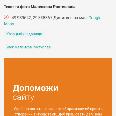
Текст та фото Маленкова Ростислава
49.989642, 29.838867 Дивитись на мапі
Google
Maps
Козацькі кладовища
Блог Маленков Ростислав
Допоможи
сайту
Україна Інкогніта - незалежний краєзнавчий проект,
створений ентузіастами. Щоб працювати далі, нам