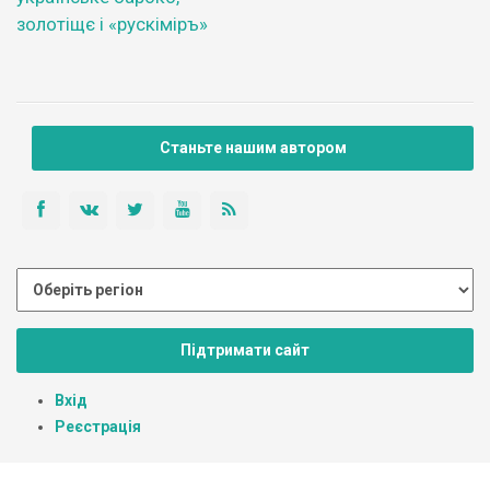
золотіщє і «рускіміръ»
Станьте нашим автором
Підтримати сайт
Вхід
Реєстрація