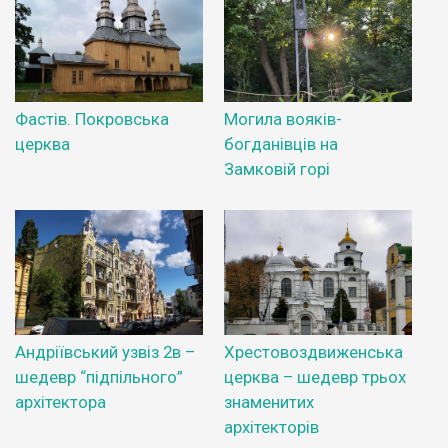
Фастів. Покровська
Могила вояків-
церква
богданівців на
Замковій горі
Андріївський узвіз 2в –
Хрестовоздвиженська
шедевр “підпільного”
церква – шедевр трьох
архітектора
знаменитих
архітекторів