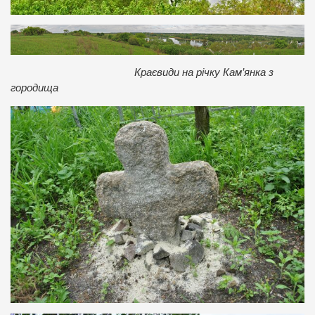
Краєвиди на річку Кам’янка з
городища