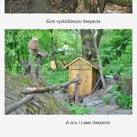
Біля чудодійного джерела
А ось і саме джерело