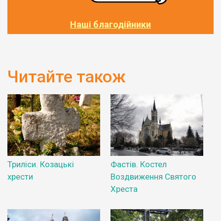
Наші благодійники
Читайте також
Триліси. Козацькі
Фастів. Костел
хрести
Воздвиження Святого
Хреста