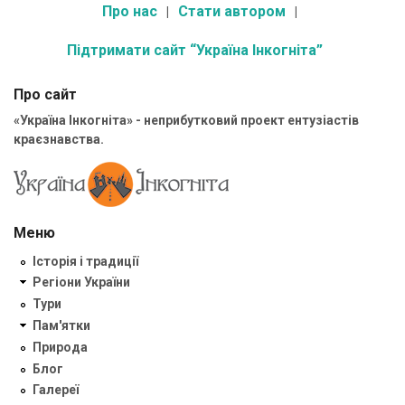
Про нас
Стати автором
Підтримати сайт “Україна Інкогніта”
Про сайт
«Україна Інкогніта» - неприбутковий проект ентузіастів
краєзнавства.
Меню
Історія і традиції
Регіони України
Тури
Пам'ятки
Природа
Блог
Галереї