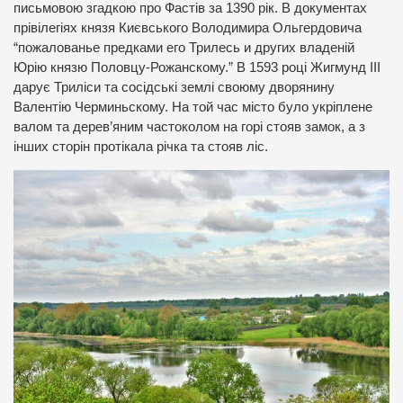
письмовою згадкою про Фастів за 1390 рік. В документах
прівілегіях князя Києвського Володимира Ольгердовича
“пожалованье предками его Трилесь и других владеній
Юрію князю Половцу-Рожанскому.” В 1593 році Жигмунд III
дарує Триліси та сосідські землі своюму дворянину
Валентію Черминьскому. На той час місто було укріплене
валом та дерев’яним частоколом на горі стояв замок, а з
інших сторін протікала річка та стояв ліс.