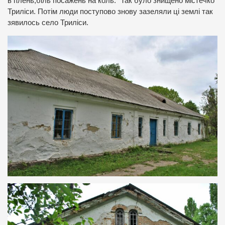
в плень,біль посажень на коль.” Так було знищено містечко
Триліси. Потім люди поступово знову зазеляли ці землі так
зявилось село Триліси.