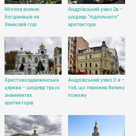
Могила вояків-
Андріївський узвіз 2в –
богданівців на
шедевр “підпільного”
Замковій горі
архітектора
Хрестовоздвиженська
Андріївський узвіз 2-а –
церква – шедевр трьох
той, що пережив Велику
знаменитих
пожежу
архітекторів