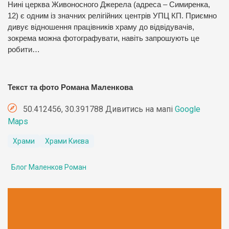
Нині церква Живоносного Джерела (адреса – Симиренка,
12) є одним із значних релігійних центрів УПЦ КП. Приємно
дивує відношення працівників храму до відвідувачів,
зокрема можна фотографувати, навіть запрошують це
робити…
Текст та фото Романа Маленкова
50.412456, 30.391788 Дивитись на мапі
Google
Maps
Храми
Храми Києва
Блог Маленков Роман