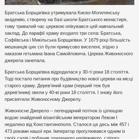
Братська Борщагівка утримувала Києво-Могилянську
академію, створену на базі школи Братського монастиря,
тому тривалий час церквою опікувався цей навчальний
заклад. До парафії храму входило три села: Братська,
Софіївська і Микільська Борщагівки. У 1679 році більшість
мешканців цих сіл були примусово виселені, згідно з
наказом гетьмана Івана Самойловича. Церква Живоносного
джерела занепала.
Братська Борщагівка відродилася у 30-ті роки 18 століття.
Тоді постало питання про будівництво нової церкви на місці
старого храму. Дерев’яний храм (перший теж був
дерев’яним) звели у 40-ві роки 18 століття. І знову його
присвятили Живоносному Джерелу.
Живоносне Джерело – легендарний потічок із цілющою
водою знайдений візантійським імператором Левом І
недалеко від Константинополя. Сталося це десь між 457 і
473 роками нашої ери. Імператор прогулювався одним із
своїх садів і побачив злиденного напівживого, сліпого