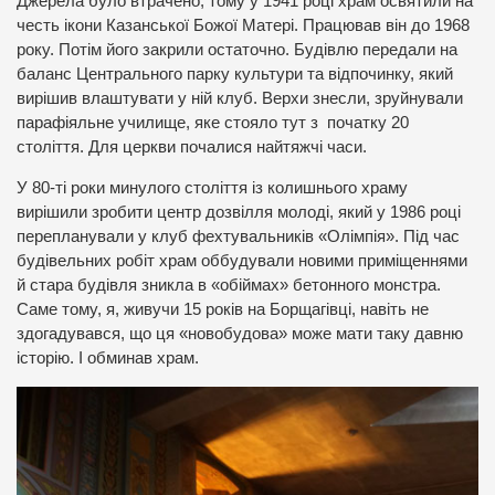
Джерела було втрачено, тому у 1941 році храм освятили на
честь ікони Казанської Божої Матері. Працював він до 1968
року. Потім його закрили остаточно. Будівлю передали на
баланс Центрального парку культури та відпочинку, який
вирішив влаштувати у ній клуб. Верхи знесли, зруйнували
парафіяльне училище, яке стояло тут з початку 20
століття. Для церкви почалися найтяжчі часи.
У 80-ті роки минулого століття із колишнього храму
вирішили зробити центр дозвілля молоді, який у 1986 році
перепланували у клуб фехтувальників «Олімпія». Під час
будівельних робіт храм оббудували новими приміщеннями
й стара будівля зникла в «обіймах» бетонного монстра.
Саме тому, я, живучи 15 років на Борщагівці, навіть не
здогадувався, що ця «новобудова» може мати таку давню
історію. І обминав храм.