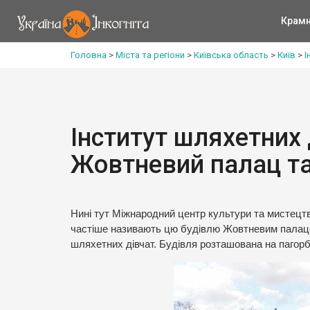
Крам
Головна
>
Міста та регіони
>
Київська область
>
Київ
>
І
Інститут шляхетних 
Жовтневий палац та
Нині тут Міжнародний центр культури та мистецтв
частіше називають цю будівлю Жовтневим палацом,
шляхетних дівчат. Будівля розташована на пагорб