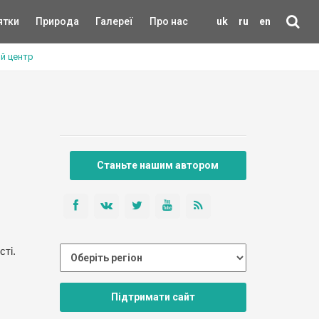
ятки
Природа
Галереї
Про нас
uk
ru
en
ий центр
Станьте нашим автором
ті.
Підтримати сайт