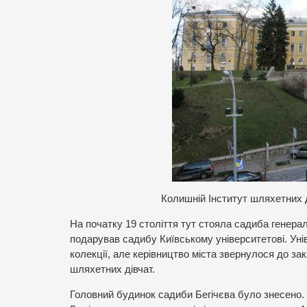
К
олишній Інститут шляхетних 
На початку 19 століття тут стояла садиба генера
подарував садибу Київському університетові. Унів
колекції, але керівництво міста звернулося до за
шляхетних дівчат.
Головний будинок садиби Бегічєва було знесено. Б