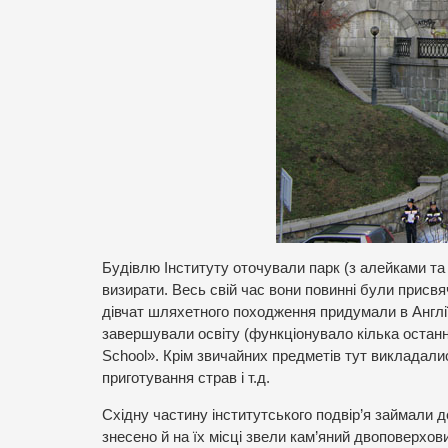
Будівлю Інституту оточували парк (з алейками та
визирати. Весь свій час вони повинні були присвя
дівчат шляхетного походження придумали в Англії 
завершували освіту (функціонувало кілька останніх
School». Крім звичайних предметів тут викладалис
приготування страв і т.д.
Східну частину інститутського подвір’я займали де
знесено й на їх місці звели кам’яний двоповерхов