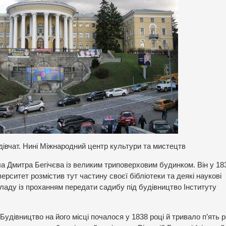
дівчат. Нині Міжнародний центр культури та мистецтв
ла Дмитра Бегічєва із великим триповерховим будинком. Він у 18
ерситет розмістив тут частину своєї бібліотеки та деякі наукові
кладу із проханням передати садибу під будівництво Інституту
удівництво на його місці почалося у 1838 році й тривало п’ять р