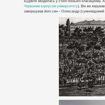
Будівля зводилась у стилі пізнього класицизму. А
Червоним корпусом університету
). Він же керува
завершував його син – Олександр (сумновідомий