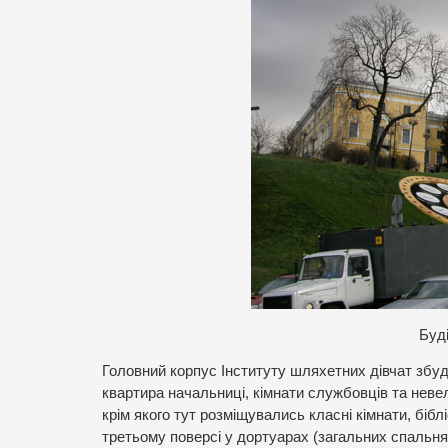
Б
уд
Головний корпус Інституту шляхетних дівчат зб
квартира начальниці, кімнати службовців та неве
крім якого тут розміщувались класні кімнати, біб
третьому поверсі у дортуарах (загальних спальнях