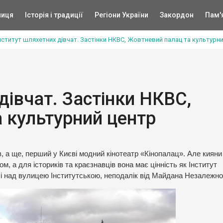
ниця
Історія і традиції
Регіони України
Закордон
Пам'
нститут шляхетних дівчат. Застінки НКВС, Жовтневий палац та культурн
дівчат. Застінки НКВС,
 культурний центр
, а ще, перший у Києві модний кінотеатр «Кінопалац». Але кияни
 а для істориків та краєзнавців вона має цінність як Інститут
і над вулицею Інститутською, неподалік від Майдана Незалежнос