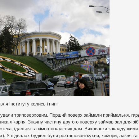
івля Інституту колись і нині
удували триповерховим. Перший поверх займали приймальня, гар
лика лікарня. Значну частину другого поверху займав зал для зіб
ліотека, їдальня та кімнати класних дам. Вихованки закладу жили
). У підвалах будівлі були розташовані кухня, комори, лазня та