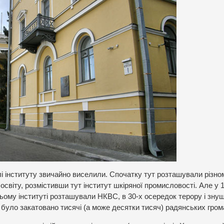
і інституту звичайно виселили. Спочатку тут розташували різном
освіту, розмістивши тут інститут шкіряної промисловості. Але у 
ньому інституті розташували НКВС, в 30-х осередок терору і зну
 було закатовано тисячі (а може десятки тисяч) радянських гром