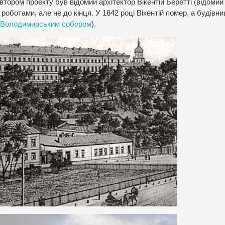
втором проекту був відомий архітектор Вікентій Беретті (відомий
в роботами, але не до кінця. У 1842 році Вікентій помер, а будівн
Володимирським собором
).