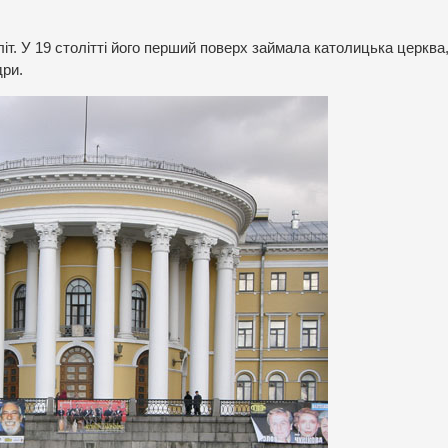
т. У 19 столітті його перший поверх займала католицька церква,
дри.