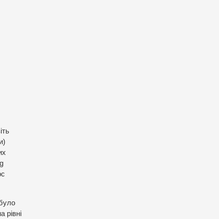
іть
и)
их
g
рс
 було
а рівні