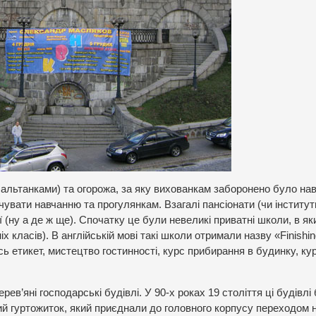
 альтанками) та огорожа, за яку вихованкам заборонено було нав
чувати навчанню та прогулянкам. Взагалі пансіонати (чи інститут
(ну а де ж ще). Спочатку це були невеликі приватні школи, в як
 класів). В англійській мові такі школи отримали назву «Finishin
ь етикет, мистецтво гостинності, курс прибирання в будинку, ку
рев’яні господарські будівлі. У 90-х роках 19 століття ці будівлі
ий гуртожиток, який приєднали до головного корпусу переходом н