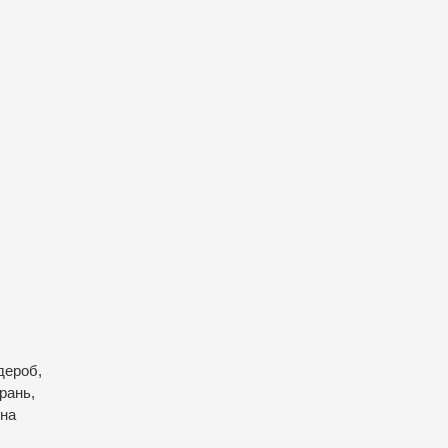
дероб,
рань,
 на