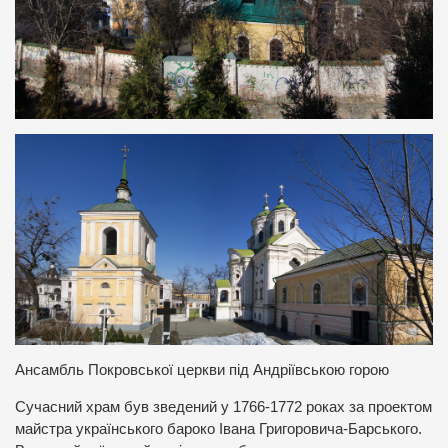
Ансамбль Покровської церкви під Андріївською горою
Сучасний храм був зведений у 1766-1772 роках за проектом
майстра українського бароко Івана Григоровича-Барського.