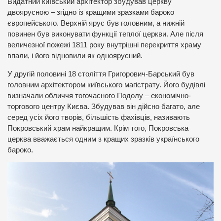
Видатний київський архітектор збудував церкву
двоярусною – згідно із кращими зразками бароко
європейського. Верхній ярус був головним, а нижній
повинен був виконувати функції теплої церкви. Але після
величезної пожежі 1811 року внутрішні перекриття храму
впали, і його відновили як одноярусний.
У другій половині 18 століття Григорович-Барський був
головним архітектором київського магістрату. Його будівлі
визначали обличчя тогочасного Подолу – економічно-
торгового центру Києва. Збудував він дійсно багато, але
серед усіх його творів, більшість фахівців, називають
Покровський храм найкращим. Крім того, Покровська
церква вважається одним з кращих зразків українського
бароко.