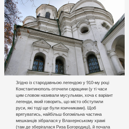
Згідно із стародавньою легендою у 910-му році
Константинополь оточили сарацини (у ті часи
цим словом називали мусульман, хоча є варіант
легенди, який говорить, що місто обступили
руси, які тоді ще були язичниками). Щоб
врятуватись, найбільш богомільна частина
мешканців зібралася у Влахернському храмі
(там де зберігалася Риза Богородиці), й почала