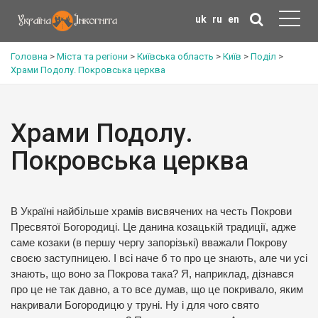
uk
ru
en
Головна
>
Міста та регіони
>
Київська область
>
Київ
>
Поділ
>
Храми Подолу. Покровська церква
Храми Подолу.
Покровська церква
В Україні найбільше храмів висвячених на честь Покрови
Пресвятої Богородиці. Це данина козацькій традиції, адже
саме козаки (в першу чергу запорізькі) вважали Покрову
своєю заступницею. І всі наче б то про це знають, але чи усі
знають, що воно за Покрова така? Я, наприклад, дізнався
про це не так давно, а то все думав, що це покривало, яким
накривали Богородицю у труні. Ну і для чого свято