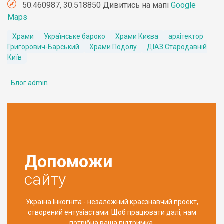
50.460987, 30.518850 Дивитись на мапі
Google
Maps
Храми
Українське бароко
Храми Києва
архітектор
Григорович-Барський
Храми Подолу
ДІАЗ Стародавній
Київ
Блог admin
Допоможи
сайту
Україна Інкогніта - незалежний краєзнавчий проект,
створений ентузіастами. Щоб працювати далі, нам
потрібна ваша підтримка.