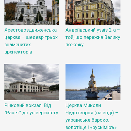
Хрестовоздвиженська
Андріївський узвіз 2-а –
церква – шедевр трьох
той, що пережив Велику
знаменитих
пожежу
архітекторів
Річковий вокзал. Від
Церква Миколи
“Ракет” до університету
Чудотворця (на воді) –
українське бароко,
золотіщє і «рускіміръ»