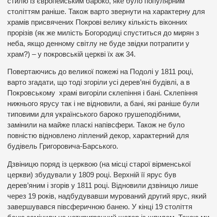
стилю із європейським бароко, яке було популярним
століттям раніше. Також варто звернути на характерну для
храмів присвячених Покрові велику кількість віконних
прорізів (як же милість Богородиці спуститься до мирян з
неба, якщо денному світлу не буде звідки потрапити у
храм?) – у покровській церкві їх аж 34.
Повертаючись до великої пожежі на Подолі у 1811 році,
варто згадати, що тоді згоріли усі дерев’яні будівлі, а в
Покровському храмі вигоріли склепіння і бані. Склепіння
нижнього ярусу так і не відновили, а бані, які раніше були
типовими для українського бароко грушеподібними,
замінили на майже пласкі напівсфери. Також не було
повністю відновлено ліплений декор, характерний для
будівель Григоровича-Барського.
Дзвіницю поряд із церквою (на місці старої вірменської
церкви) збудували у 1809 році. Верхній її ярус був
дерев’яним і згорів у 1811 році. Відновили дзвіницю лише
через 19 років, надбудувавши мурований другий ярус, який
завершувався півсферичною банею. У кінці 19 століття