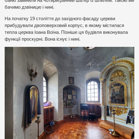
баню замінили на чотиригранний шатер із шпилем. Такою ми
бачимо дзвіницю і нині.
На початку 19 століття до західного фасаду церкви
прибудували двоповерховий корпус, в якому містилася
тепла церква Іоана Воїна. Пізніше ця будівля виконувала
функції проскурні. Вона існує і нині.