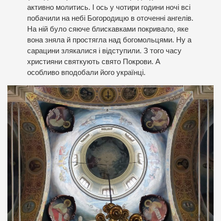
активно молитись. І ось у чотири години ночі всі
побачили на небі Богородицю в оточенні ангелів.
На ній було сяюче блискавками покривало, яке
вона зняла й простягла над богомольцями. Ну а
сарацини злякалися і відступили. З того часу
християни святкують свято Покрови. А
особливо вподобали його українці.