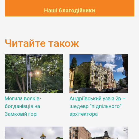
Наші благодійники
Читайте також
Могила вояків-
Андріївський узвіз 2в –
богданівців на
шедевр “підпільного”
Замковій горі
архітектора