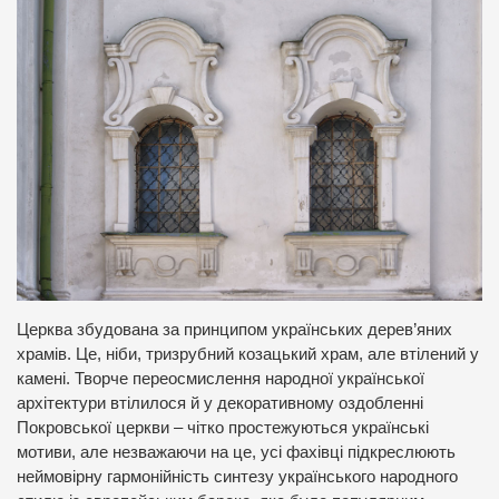
Церква збудована за принципом українських дерев’яних
храмів. Це, ніби, тризрубний козацький храм, але втілений у
камені. Творче переосмислення народної української
архітектури втілилося й у декоративному оздобленні
Покровської церкви – чітко простежуються українські
мотиви, але незважаючи на це, усі фахівці підкреслюють
неймовірну гармонійність синтезу українського народного