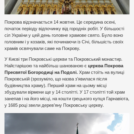
Покрова відзначається 14 жовтня. Це середина осені,
початок періоду відпочинку від городніх робіт. У більшості
сіл України у цей день головне храмове свято. Було воно
головним і у козаків, які починаючи із Січі, більшість своїх
храмів освячували саме на Покрову.
У Києві три Покровські церкви та Покровський монастир.
Найстарішою та найбільш шанованою є
церква Покрова
Пресвятої Богородиці на Подолі.
Храм стоїть на вулиці
Покровській (зрозуміло, що назва з’явилася після
будівництва храму). Перший храм на цьому місці
збудували вірмени ще у 14 столітті. У 17 столітті той храм
занепав і на його місці, на кошти грецького купця Гарнавіота,
у 1685 році звели дерев’яну Покровську церкву.