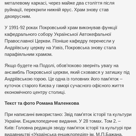
металевому каркасі, через майже два століття після
руйнації, перекрили нижній ярус. Храм знову став
двоярусним.
У 1991-92 роках Покровський храм виконував функції
кафедрального собору Української Автокефальної
Православної Церкви. Пізніше кафедру перенесли у
Андріївську церкву на Узвіз, Покровська знову стала
парафіяльним храмом.
Якщо будете на Подолі, обов’язково зверніть увагу на
ансамбль Покровської церкви, який сховався у затишку під
Андріївською горою. Це одна із головних його пам’яток –
куточок старого Києва у гаморі сучасного офісного життя
економічного центру столиці.
Текст та фото Романа Маленкова
При написанні використано: Звід пам’яток історії та культури
України. Енциклопедичне видання. У 28 томах. Том 2. –
Київ: Головна редакція зводу пам’яток історії та культурі при
видавництві «Українська енциклопедія» ім. М.П.Бажана,