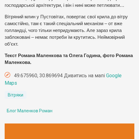
господарської архітектури, і він і нині може петлювати…
Вітряний млин у Пустовітах, повертає свої крила до вітру
самостійно, там є такий спеціальний механізм – от вже
голландці, чого тільки непридумають. Але зараз крила
заблоковані – немає потреби їм крутитись. Неймовірний
об’єкт.
Текст Романа Маленкова та Олега Година, фото Романа
Маленкова.
49.675960, 30.869694 Дивитись на мапі
Google
Maps
Вітряки
Блог Маленков Роман