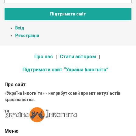
Підтримати сайт
Вхід
Реєстрація
Про нас
Стати автором
Підтримати сайт “Україна Інкогніта”
Про сайт
«Україна Інкогніта» - неприбутковий проект ентузіастів
краєзнавства.
Меню