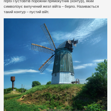
гербі Пустовітів порожній прямокутник (контур), який
символізує вилучений жезл війта – берло. Називається
такий контур – пустий війт.