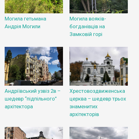
Могила гетьмана
Могила вояків-
Андрія Могили
богданівців на
Замковій горі
Андріївський узвіз 2в –
Хрестовоздвиженська
шедевр “підпільного”
церква – шедевр трьох
архітектора
знаменитих
архітекторів