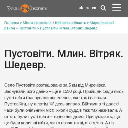
uk
ru
en
Головна
>
Міста та регіони
>
Київська область
>
Миронівський
район
>
Пустовіти
>
Пустовіти. Млин. Вітряк. Шедевр.
Пустовіти. Млин. Вітряк.
Шедевр.
Село Пустовіти розташоване за 5 км від Миронівки.
Заснували його давно – ще в 1590 році. Прийшли сюди якісь
пусті війти і заснували поселення, яке так і назвали
Пустовійти, ну а потім “й” десь випало. Війтами в ті далекі
часи були очільники міст, інколи суддів теж так називали. А
от хто були пусті війти – точно невідомо. Припускають, що
це були колишні війти, чи то позаштатні, и хто зна. А на