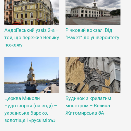
Андріївський узвіз 2-а –
Річковий вокзал. Від
той, що пережив Велику
“Ракет” до університету
пожежу
Церква Миколи
Будинок з крилатим
Чудотворця (на воді) –
монстром – Велика
українське бароко,
Житомирська 8А
золотіщє і «рускіміръ»