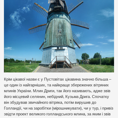
Крім цікавої назви є у Пустовітах цікавина значно більша –
це один із найгарніших, та найкраще збережених вітряних
млинів України. Млин Дриги, так його називають, адже звів
його місцевий селянин, небідний, Кузьма Дрига. Спочатку
він збудував звичайного вітряка, потім вирушив до
Голландії, чи на заробітки (мірошникувати), чи у тур, і привіз
звідти проект великого голландського млина, за яким і звів