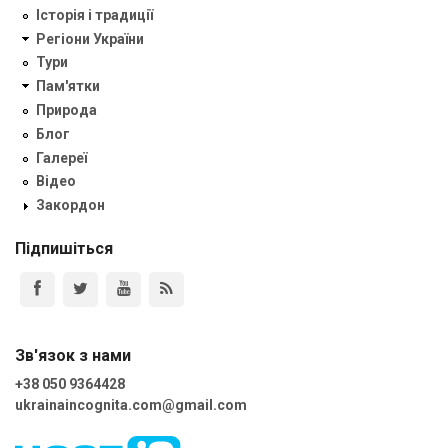
Історія і традиції
Регіони України
Тури
Пам'ятки
Природа
Блог
Галереї
Відео
Закордон
Підпишіться
Зв'язок з нами
+38 050 9364428
ukrainaincognita.com@gmail.com