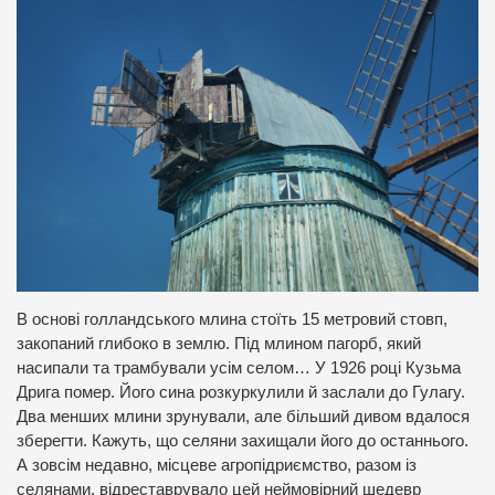
В основі голландського млина стоїть 15 метровий стовп,
закопаний глибоко в землю. Під млином пагорб, який
насипали та трамбували усім селом… У 1926 році Кузьма
Дрига помер. Його сина розкуркулили й заслали до Гулагу.
Два менших млини зрунували, але більший дивом вдалося
зберегти. Кажуть, що селяни захищали його до останнього.
А зовсім недавно, місцеве агропідриємство, разом із
селянами, відреставрувало цей неймовірний шедевр