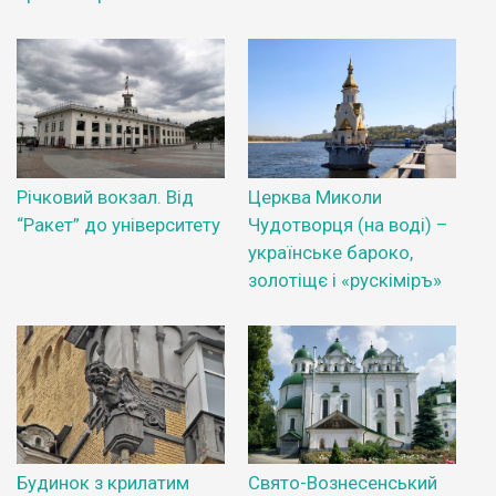
Річковий вокзал. Від
Церква Миколи
“Ракет” до університету
Чудотворця (на воді) –
українське бароко,
золотіщє і «рускіміръ»
Будинок з крилатим
Свято-Вознесенський