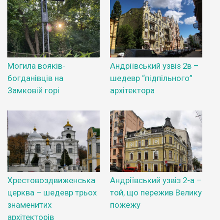
Могила вояків-
Андріївський узвіз 2в –
богданівців на
шедевр “підпільного”
Замковій горі
архітектора
Хрестовоздвиженська
Андріївський узвіз 2-а –
церква – шедевр трьох
той, що пережив Велику
знаменитих
пожежу
архітекторів