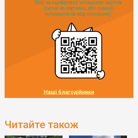
Збір на оцифровку козацьких церков
(тисни на картинці, або скануй
посилання на збір monobank):
Наші благодійники
Читайте також