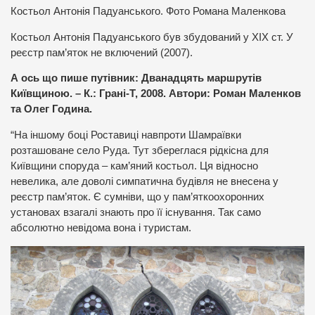
Костьол Антонія Падуанського. Фото Романа Маленкова
Костьол Антонія Падуанського був збудований у ХІХ ст. У
реєстр пам’яток не включений (2007).
А ось що пише путівник: Дванадцять маршрутів
Київщиною. – К.: Грані-Т, 2008. Автори: Роман Маленков
та Олег Година.
“На іншому боці Роставиці навпроти Шамраївки
розташоване село Руда. Тут збереглася рідкісна для
Київщини споруда – кам’яний костьол. Ця відносно
невелика, але доволі симпатична будівля не внесена у
реєстр пам’яток. Є сумніви, що у пам’яткоохоронних
установах взагалі знають про її існування. Так само
абсолютно невідома вона і туристам.