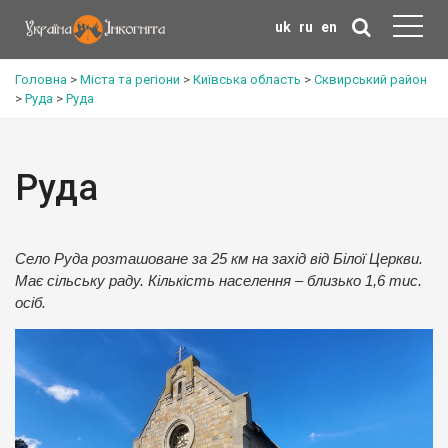
uk
ru
en
Головна
>
Міста та регіони
>
Київська область
>
Сквирський район
>
Руда
>
Руда
Руда
Село Руда розташоване за 25 км на захід від Білої Церкви.
Має сільську раду. Кількість населення – близько 1,6 тис.
осіб.