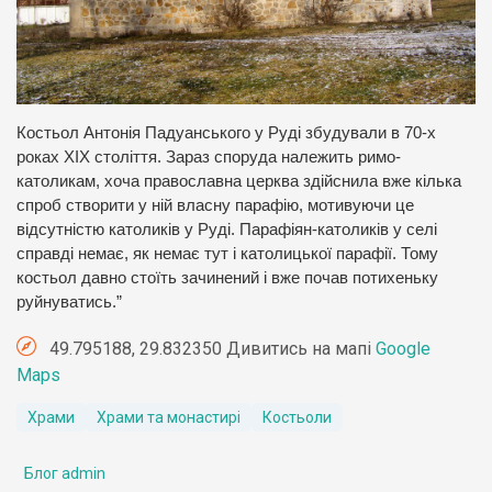
Костьол Антонія Падуанського у Руді збудували в 70-х
роках ХІХ століття. Зараз споруда належить римо-
католикам, хоча православна церква здійснила вже кілька
спроб створити у ній власну парафію, мотивуючи це
відсутністю католиків у Руді. Парафіян-католиків у селі
справді немає, як немає тут і католицької парафії. Тому
костьол давно стоїть зачинений і вже почав потихеньку
руйнуватись.”
49.795188, 29.832350 Дивитись на мапі
Google
Maps
Храми
Храми та монастирі
Костьоли
Блог admin