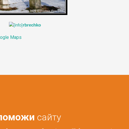
rbrechko
ogle Maps
поможи
сайту