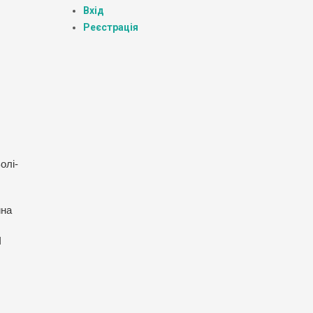
Вхід
Реєстрація
олі-
ина
І