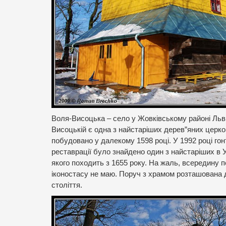
Воля-Висоцька – село у Жовківському районі Львів
Висоцькій є одна з найстаріших дерев”яних церко
побудовано у далекому 1598 році. У 1992 році гон
реставрації було знайдено один з найстаріших в Ук
якого походить з 1655 року. На жаль, всередину 
іконостасу не маю. Поруч з храмом розташована д
століття.