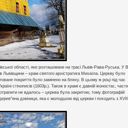
ської області, яке розташоване на трасі Львів-Рава-Руська. У В
в Львівщини – храм святого архістратига Михаїла. Церкву було
товане покриття було замінено на бляху. В цьому ж році під час
раїні стінописів (1603р.). Також в храмі є давній іконостас, част
потрапити не вдалось – церква була закритою, тому фотографій
ерев”яна дзвіниця, яка є молодшою від церкви і походить з ХVІІ