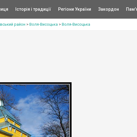
ниця
Історія і традиції
Регіони України
Закордон
Пам'
вський район
>
Воля-Висоцька
>
Воля-Висоцька