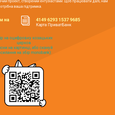
авчий проект, створений ентузіастами. Щоб працювати далі, нам
отрібна ваша підтримка.
м на
4149 6293 1537 9685
Карта ПриватБанк
ір на оцифровку козацьких
церков
исни на картинці, або скануй
силання на збір monobank):