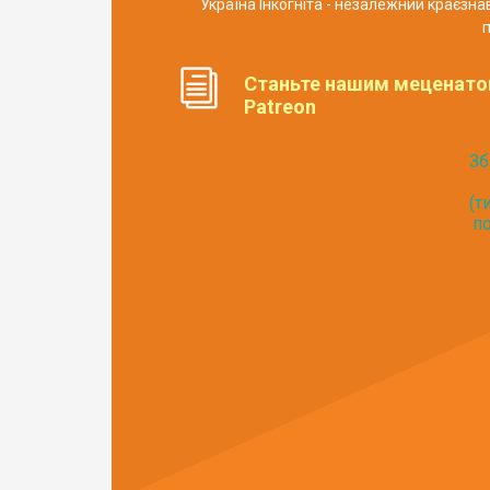
Україна Інкогніта - незалежний краєзн
п
Станьте нашим меценато
Patreon
Зб
(т
по