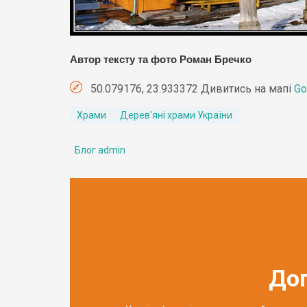
Автор тексту та фото Роман Бречко
50.079176, 23.933372 Дивитись на мапі
Go
Храми
Дерев'яні храми України
Блог admin
До