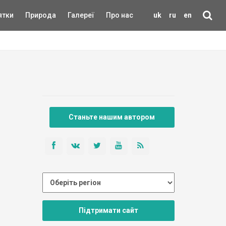
ятки
Природа
Галереї
Про нас
uk
ru
en
Станьте нашим автором
Підтримати сайт