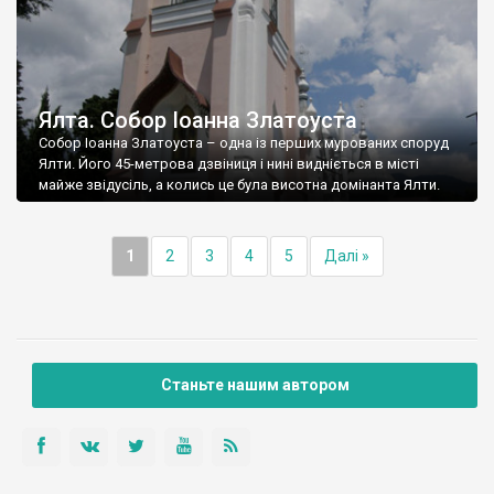
Ялта. Собор Іоанна Златоуста
Собор Іоанна Златоуста – одна із перших мурованих споруд
Ялти. Його 45-метрова дзвіниця і нині видніється в місті
майже звідусіль, а колись це була висотна домінанта Ялти.
1
2
3
4
5
Далі »
Станьте нашим автором