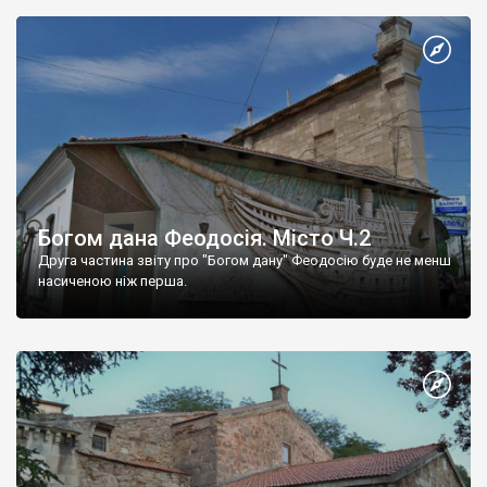
Богом дана Феодосія. Місто Ч.2
Друга частина звіту про "Богом дану" Феодосію буде не менш
насиченою ніж перша.