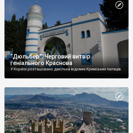
“Дюльбер”. Черговий витвір
геніального Краснова
У Кореїзі розташовано декілька відомих Кримських палаців.