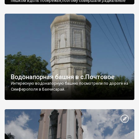
пешком вдоль побережья,поэтому совершали радиальные
вылазки из Оленевки.
Водонапорная башня в с.Почтовое
Интересную водонапорную башню посмотрели по дороге из
Симферополя в Бахчисарай.