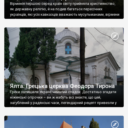
Вірменія першою серед країн світу прийняла християнство,
як державну релігію, й на подив багатьох пересічних
українців, які усіх кавказців вважають мусульманами, вірмени
є відданими вірянами Христа
Ялта. Грецька церква Феодора Тирона
Греки залишили Україні чималий спадок. Достатньо згадати
ніжинські огірочки – ви ж мабуть всі знаєте, що цей,
загублений у радянські часи, легендарний рецепт привезли у
Ніжин греки?