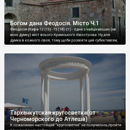
Богом дана Феодосія. Місто Ч.1
Феодосія (Кафа-12 (13) -15 (18) ст) - одне з найцікавіших (на
мою думку) міст всього Кримського півострова .Ну,але
думка в кожного своя, тому щоби розвіяти цей субєктивізм,
запрошую відвідати це
Тарханкутская кругосветка(от
Черноморского до Атлеша)
К сожалению настоящей "кругосветки" не получилось,пройти