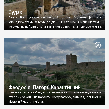
Судак
Судак... Вже чую крики в спину: "Ааа, попса! Муляжна фортеця!
Місце,туристами затерте до дір!..." Но то шо? А мене ще там
не було, ну не "дірявив" я там нічого... принаймні до цього літа.
Феодосія. Пагорб Карантинний
Головна памятка Феодосії - Генуезька фортеця знаходиться в
старому районі - на Карантинному пагорбі, який підноситься в
південній частині міста.