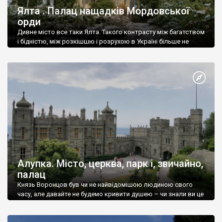
Ялта . Палац нащадків Мордовської
орди
Дивне місто все таки Ялта. Такого контрасту між багатством
і бідністю, між розкішшю і розрухою в Україні більше не
знайдеш.
Алупка. Місто, церква, парк і, звичайно,
палац
Князь Воронцов був чи не найвідомішою людиною свого
часу, але давайте не будемо кривити душею – чи знали ви це
прізвище до відвідин Алупки? Мабуть все таки ні.