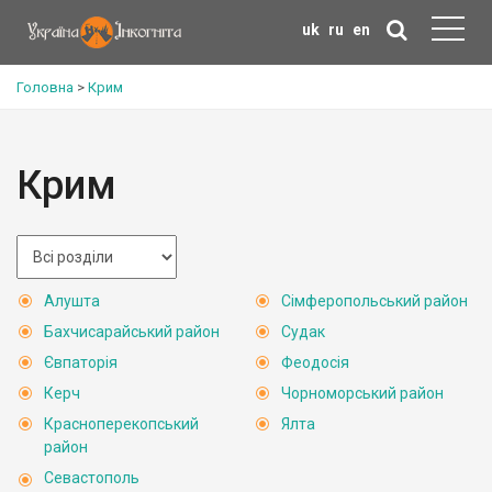
uk
ru
en
Головна
>
Крим
Крим
Алушта
Сімферопольський район
Бахчисарайський район
Судак
Євпаторія
Феодосія
Керч
Чорноморський район
Красноперекопський
Ялта
район
Севастополь