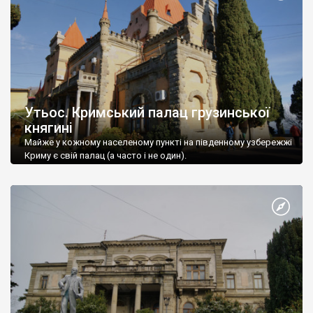
Утьос. Кримський палац грузинської
княгині
Майже у кожному населеному пункті на південному узбережжі
Криму є свій палац (а часто і не один).