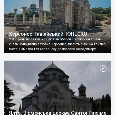
Херсонес Таврійський. ЮНЕСКО
У 988 році, після кількох місяців облоги, Великий київський
князь Володимир захопив Херсонес, візантійське, на той час,
місто. Саме взяття Херсонесу дозволило Володимиру
диктувати свої умови візантійському імператору Василю ІІ, та
одружитися з його дочкою Ганною. Цього ж року, в
Херсонесі Володимир-язичник, став Василем-християнином.
А потім було Хрещення Русі. На честь Херсонесу Таврійського
названо місто […]
Ялта. Вірменська церква Святої Ріпсіме