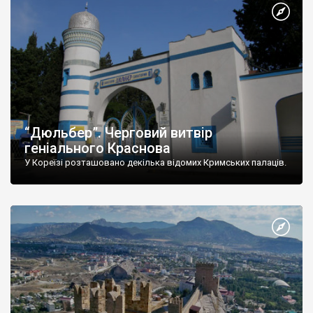
“Дюльбер”. Черговий витвір
геніального Краснова
У Кореїзі розташовано декілька відомих Кримських палаців.