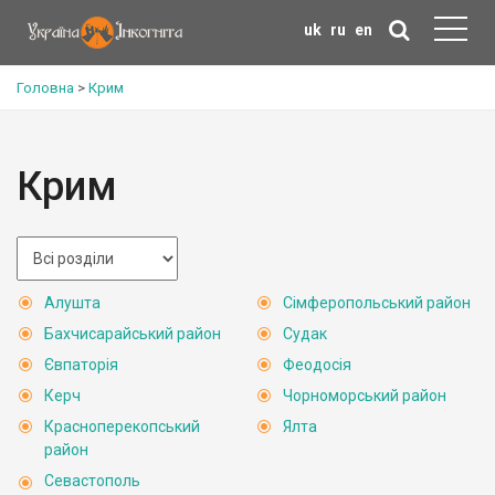
uk
ru
en
Головна
>
Крим
Крим
Алушта
Сімферопольський район
Бахчисарайський район
Судак
Євпаторія
Феодосія
Керч
Чорноморський район
Красноперекопський
Ялта
район
Севастополь