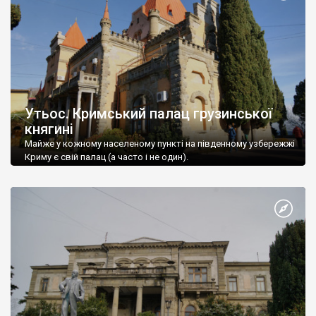
Утьос. Кримський палац грузинської
княгині
Майже у кожному населеному пункті на південному узбережжі
Криму є свій палац (а часто і не один).