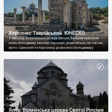
Херсонес Таврійський. ЮНЕСКО
У 988 році, після кількох місяців облоги, Великий київський
князь Володимир захопив Херсонес, візантійське, на той час,
місто. Саме взяття Херсонесу дозволило Володимиру
диктувати свої умови візантійському імператору Василю ІІ, та
одружитися з його дочкою Ганною. Цього ж року, в
Херсонесі Володимир-язичник, став Василем-християнином.
А потім було Хрещення Русі. На честь Херсонесу Таврійського
названо місто […]
Ялта. Вірменська церква Святої Ріпсіме