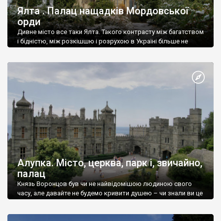
Ялта . Палац нащадків Мордовської
орди
Дивне місто все таки Ялта. Такого контрасту між багатством
і бідністю, між розкішшю і розрухою в Україні більше не
знайдеш.
Алупка. Місто, церква, парк і, звичайно,
палац
Князь Воронцов був чи не найвідомішою людиною свого
часу, але давайте не будемо кривити душею – чи знали ви це
прізвище до відвідин Алупки? Мабуть все таки ні.