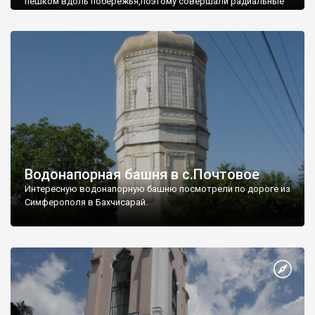
пешком вдоль побережья,поэтому совершали радиальные
вылазки из Оленевки.
Водонапорная башня в с.Почтовое
Интересную водонапорную башню посмотрели по дороге из
Симферополя в Бахчисарай.