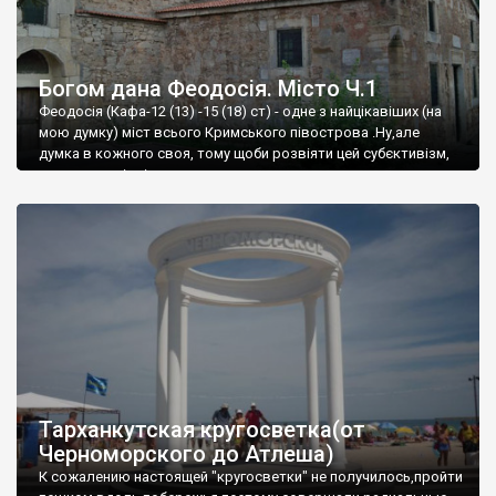
Богом дана Феодосія. Місто Ч.1
Феодосія (Кафа-12 (13) -15 (18) ст) - одне з найцікавіших (на
мою думку) міст всього Кримського півострова .Ну,але
думка в кожного своя, тому щоби розвіяти цей субєктивізм,
запрошую відвідати це
Тарханкутская кругосветка(от
Черноморского до Атлеша)
К сожалению настоящей "кругосветки" не получилось,пройти