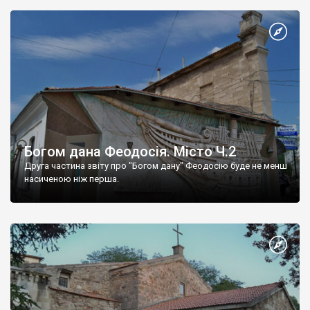
Богом дана Феодосія. Місто Ч.2
Друга частина звіту про "Богом дану" Феодосію буде не менш
насиченою ніж перша.