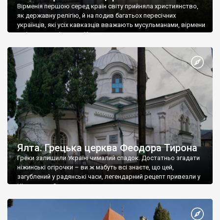
Вірменія першою серед країн світу прийняла християнство,
як державну релігію, й на подив багатьох пересічних
українців, які усіх кавказців вважають мусульманами, вірмени
є відданими вірянами Христа
Ялта. Грецька церква Феодора Тирона
Греки залишили Україні чималий спадок. Достатньо згадати
ніжинські огірочки – ви ж мабуть всі знаєте, що цей,
загублений у радянські часи, легендарний рецепт привезли у
Ніжин греки?