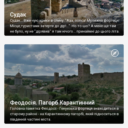
Судак
Судак... Вже чую крики в спину: "Ааа, попса! Муляжна фортеця!
Місце,туристами затерте до дір!..." Но то шо? А мене ще там
не було, ну не "дірявив" я там нічого... принаймні до цього літа.
Феодосія. Пагорб Карантинний
Головна памятка Феодосії - Генуезька фортеця знаходиться в
старому районі - на Карантинному пагорбі, який підноситься в
південній частині міста.