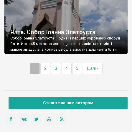
Ялта. Собор Іоанна Златоуста
Собор Іоанна Златоуста – одна із перших мурованих споруд
Ялти. Його 45-метрова дзвіниця і нині видніється в місті
майже звідусіль, а колись це була висотна домінанта Ялти.
1
2
3
4
5
Далі »
Станьте нашим автором