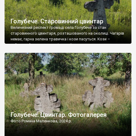
Голубече. Старовинний цвинтар
Величезний респект громаді села Голубече за стан
старовинного цвинтаря, розташованого на околиці. Чагарів
немає, гарна зелена травичка і кози пасуться. Кози –
найкращий регулятор шкідливої, для старих кладовищ,
рослинності. Навесні, коли паростки дерев вкриваються
бруньками, кози ті бруньки обгризають, бо то улюблений
делікатес. На цвинтарі у Голубечому ціла колекція
різноманітних форм хрестів. Село відносно невелике, […]
Голубече. Цвинтар. Фотогалерея
Фото Романа Маленкова, 2024 р.