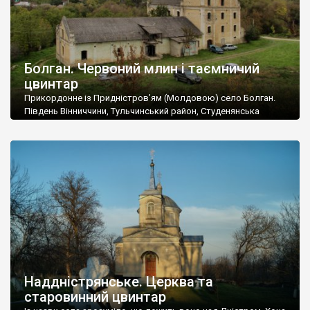
Болган. Червоний млин і таємничий
цвинтар
Прикордонне із Придністров’ям (Молдовою) село Болган.
Південь Вінниччини, Тульчинський район, Студенянська
громада. У селі мешкає близько тисячі осіб. Спочатку ми
дізналися, що у Болгані є величезний захаращений
старовинний цвинтар із кам’яними хрестами. Всі епітафії, які
збереглися, написані кирилицею, церковнослов’янською
мовою. За всіма традиційними ознаками – цвинтар
український. Хрести датуються 19 століттям. У 1924-1940
роках Болган […]
Наддністрянське. Церква та
старовинний цвинтар