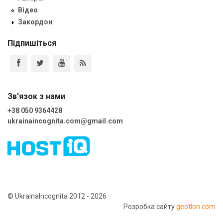
Відео
Закордон
Підпишіться
Зв'язок з нами
+38 050 9364428
ukrainaincognita.com@gmail.com
© UkrainaIncognita 2012 - 2026
Розробка сайту
geotlon.com