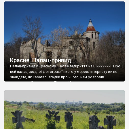
доглянутий, а в іншій суцільна руїна. Руїни палацу Тишкевичів у
Андрушівці, на Вінниччині. Такий стан […]
Красне. Палац-привид
Палац-привид у Красному – нове відкриття на Вінниччині. Про
цей палац, жодної фотографії якого у мережі інтернету ви не
знайдете, як і взагалі згадки про нього, нам розповів
мешканець Самгородка. Палац у Красному вразив не лише
станом руїни і чагарями, які його оточують, але і величчю
навіть у руїні. Можна уявно рекоструювати головний вхід із
[…]