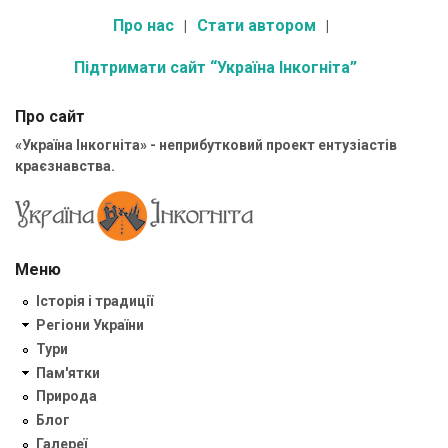
Про нас
Стати автором
Підтримати сайт “Україна Інкогніта”
Про сайт
«Україна Інкогніта» - неприбутковий проект ентузіастів
краєзнавства.
Меню
Історія і традиції
Регіони України
Тури
Пам'ятки
Природа
Блог
Галереї