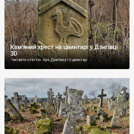
Кам’яний хрест на цвинтарі у Дзигівці
3D
Читайте статтю про Дзигівку і її цвинтар