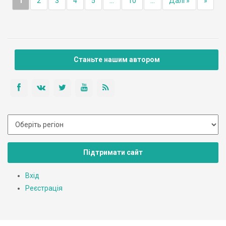
1
2
3
4
5
...
10
...
Далі »
»
Станьте нашим автором
Підтримати сайт
Вхід
Реєстрація