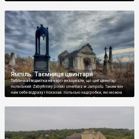
Ямпіль. Таємниця цвинтаря
Табличка і відмітка на карті вказували, що цей цвинтар
польський. Zabytkowy polski cmentarz w Jampolu. Таким він
нам себе відразу і показав: польські надгробки, які можна
віднести до фабричних, польські епітафії… Загалом цвинтар
виявився величезним – порахували площу у GoogleMaps –
виявилося більше семи гектарів. Перше враження про
абсолютну звичайність польського цвинтаря виявилося
оманливим – […]