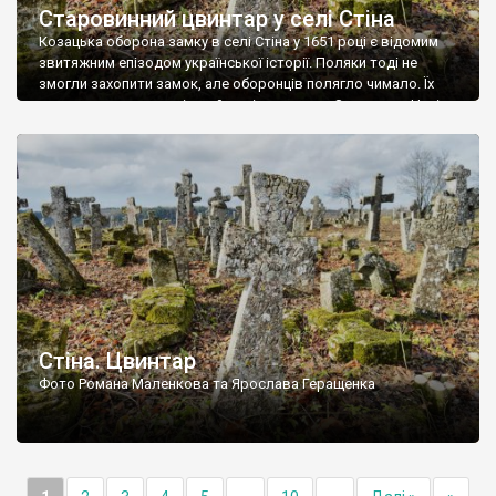
Старовинний цвинтар у селі Стіна
Козацька оборона замку в селі Стіна у 1651 році є відомим
звитяжним епізодом української історії. Поляки тоді не
змогли захопити замок, але оборонців полягло чимало. Їх
поховали на цвинтарі, який тоді називався Замковим. Нині на
місці замку церква із кам’яною огорожею, а цвинтар є. На
ньому чимало хрестів 19 століття, є такі, де епітафії стер […]
Стіна. Цвинтар
Фото Романа Маленкова та Ярослава Геращенка