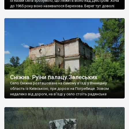
Із назви села зрозуміло, що лежить воно над Дністром. Хоча
до 1965 року воно називалося Березова. Берег тут доволі
високий і крутий, як і майже всюди на Поділлі, але є кілька
грунтових доріг, які збігають аж до самої води – цим
Наддністрянське відрізняється від більшості навколишніх
сіл. У селі є мурована Михайлівська церква. Точної дати […]
Сніжна. Руїни палацу Залеських
Село Сніжна розташоване на самому в’їзді у Вінницьку
область із Київською, при дорозі на Погребище. Зовсім
недалеко від дороги, на в’їзді у село стоїть радянське
рельєфне пано, яке показує жінку і яблуню, а трохи далі, десь
серед дерев, заховалися руїни палацу Залеських. З дороги їх
не видно, але видно дві стареньких колії у траві – […]