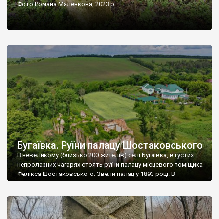
Фото Романа Маленкова, 2023 р.
Бугаївка. Руїни палацу Шостаковського
В невеликому (близько 200 жителів) селі Бугаївка, в густих
непролазних чагарях стоять руїни палацу місцевого поміщика
Фелікса Шостаковського. Звели палац у 1893 році. В
радянський період у ньому спочатку містилася школа, потім
клуб, ще пізніше – гуртожиток. У 60-х роках минулого
століття тут розмістили туберкульозну лікарню. Коли із
палацу виїхала лікарня – ми точно не […]