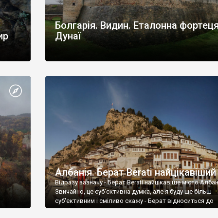
Болгарія. Видин. Еталонна фортеця
ир
Дунаї
Албанія. Берат Berati найцікавіший
Відразу зазначу - Берат Berati найцікавіше місто Албані
Звичайно, це суб'єктивна думка, але я буду ще більш
суб'єктивним і сміливо скажу - Берат відноситься до
найцікавіших міст усієї Європи.