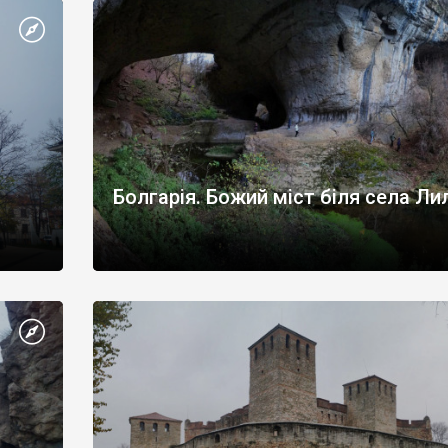
Болгарія. Божий міст біля села Ли