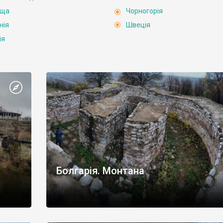
ьща
Чорногорія
нія
Швеція
ія
Болгарія. Монтана