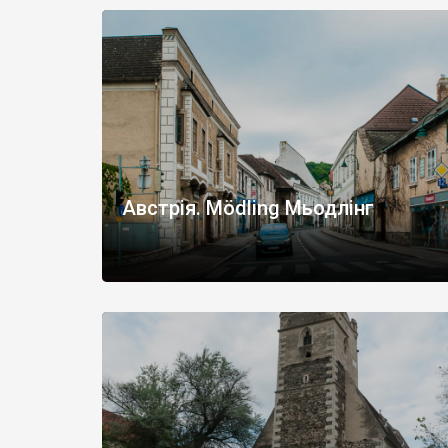
Австрія. Mödling Мьодлінг