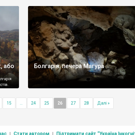
, або
Болгарія. печера Магура
лгарія
стів.
15
...
24
25
26
27
28
Далі »
нас
Стати автором
Підтримати сайт “Україна Інкогні