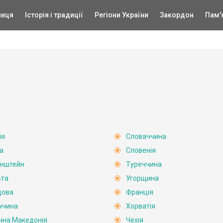
ниця
Історія і традиції
Регіони України
Закордон
Пам'
ія
Словаччина
а
Словенія
енштейн
Туреччина
ьта
Угорщина
дова
Франція
ччина
Хорватія
ічна Македонія
Чехія