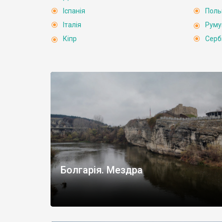
Іспанія
Пол
Італія
Руму
Кіпр
Серб
Болгарія. Мездра