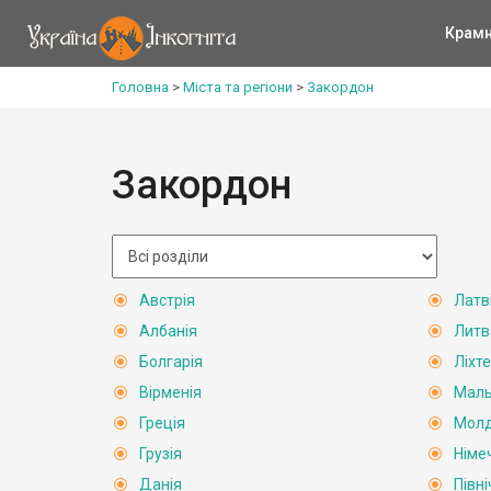
Крам
Головна
>
Міста та регіони
>
Закордон
Закордон
Австрія
Латв
Албанія
Литв
Болгарія
Ліхт
Вірменія
Мал
Греція
Мол
Грузія
Німе
Данія
Півн