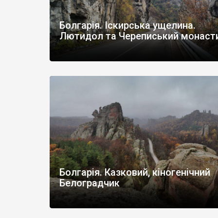
Болгарія. Іскирська ущелина.
Лютидол та Череписький монаст
Болгарія. Казковий, кіногенічний
Белоградчик