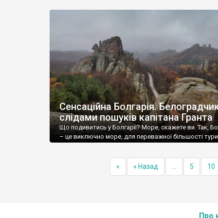
Сенсаційна Болгарія. Белоградчик
слідами пошуків капітана Гранта
Що подивитись у Болгарії? Море, скажете ви. Так, Бо
– це виключно море, для переважної більшості тури
«
« Назад
...
5
10
Про 