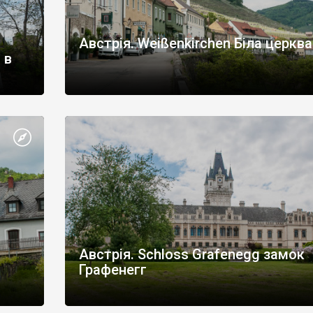
Австрія. Weißenkirchen Біла церква
 в
Австрія. Schloss Grafenegg замок
Графенегг