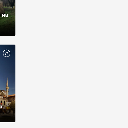
 на
ї.