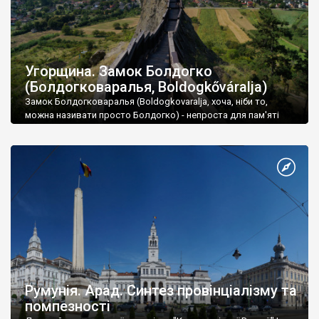
Угорщина. Замок Болдогко
(Болдогковаралья, Boldogkőváralja)
Замок Болдогковаралья (Boldogkovaralja, хоча, ніби то,
можна називати просто Болдогко) - непроста для пам'яті
назва - розташований на північному сході Угорщини, в горах
Земплен.
Румунія. Арад. Синтез провінціалізму та
помпезності