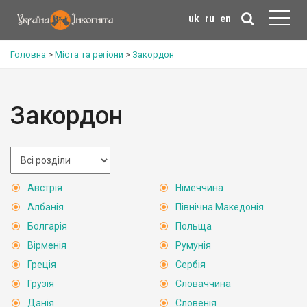
uk
ru
en
Головна
>
Міста та регіони
>
Закордон
Закордон
Австрія
Німеччина
Албанія
Північна Македонія
Болгарія
Польща
Вірменія
Румунія
Греція
Сербія
Грузія
Словаччина
Данія
Словенія