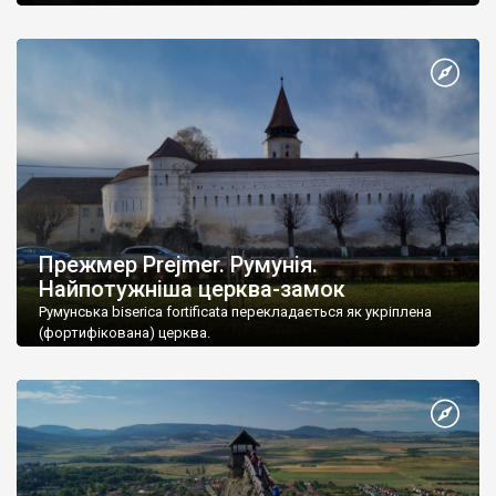
сіро-чорних потоків лави, в оточенні зелені драконових
дерев, розляглося двоповерх
Прежмер Prejmer. Румунія.
Найпотужніша церква-замок
Румунська biserica fortificata перекладається як укріплена
(фортифікована) церква.