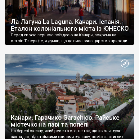
Ла Лагуна La Laguna. Канари. Іспанія.
Еталон колоніального міста із ЮНЕСКО
Перед своєю першою поїздкою на Канари, зокрема на
острів Тенерифе, я думав, що це виключно царство природи.
Канари. Гарачико Garachico. Райське
містечко на лаві та попелі
На березі океану, який реве та стогне так, що інколи вуха
закладає, під стрімкими схилами вулкану, поміж застиглих