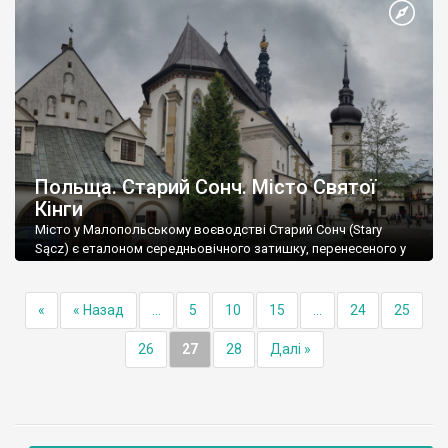
Польща. Старий Сонч. Місто Святої
Кінги
Місто у Малопольському воєводстві Старий Сонч (Stary
Sącz) є еталоном середньовічного затишку, перенесеного у
21 століття.
«
« Назад
...
5
10
15
...
24
25
26
27
28
Далі »