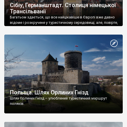
Сібіу, Германштадт. Столиця німецької
Трансільванії
Багатьом здається, що все найцікавіше в Європі вже давно
відоме і розкручене у туристичному середовищі, але, повірте,
це зовсім не так.
Польща. Шлях Орлиних Гнізд
Шлях Орлиних Гнізд – улюблений туристичний маршрут
поляків.