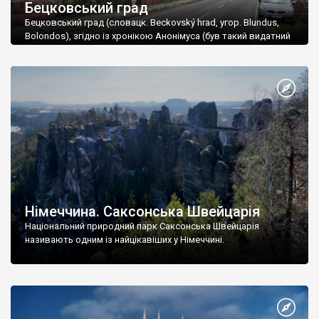
Бецковський град
Бецковський град (словацк. Beckovský hrad, угор. Blundus,
Bolondos), згідно із хронікою Анонімуса (був такий видатний
невідомий літописець діянь мадярів), був зведений ще у 12 ст.
Німеччина. Саксонська Швейцарія
Національний природний парк Саксонська Швейцарія
називають одним із найцікавіших у Німеччині.