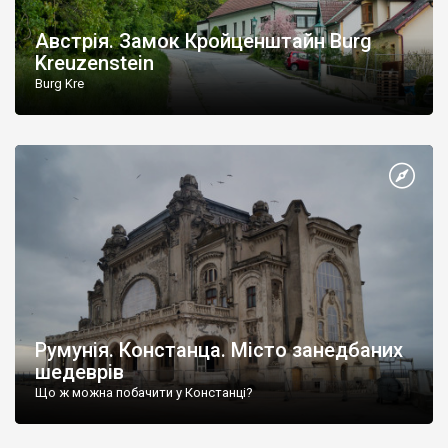
Австрія. Замок Кройценштайн Burg
Kreuzenstein
Burg Kre
Румунія. Констанца. Місто занедбаних
шедеврів
Що ж можна побачити у Констанці?