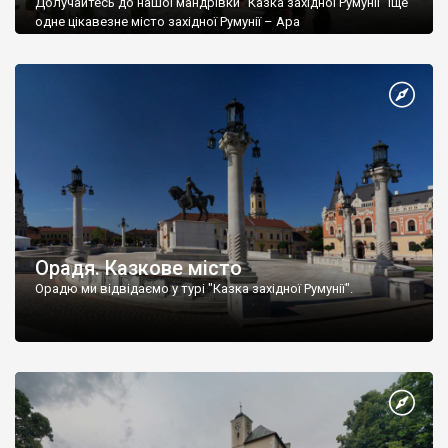
Долучайтесь до нашої мандрівки "Казка західної Румунії" Іще
одне цікавезне місто західної Румунії – Ара
Орадя. Казкове місто
Орадю ми відвідаємо у турі "Казка західної Румунії".