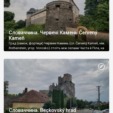
Словаччина. Червені Камень Červený
Kameň
Град (замок, фортеця) Червені Камень (сл. Červený Kameň, нім.
Rothenstein, угор. Vorosko) стоїть між селами Часта й Піла, на
південно-східному схилі Малих Карпат.
Словаччина. Beckovský hrad