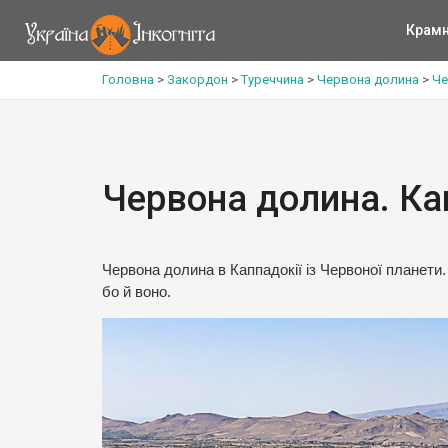
Крам
Головна
>
Закордон
>
Туреччина
>
Червона долина
>
Че
Червона долина. Ка
Червона долина в Каппадокії із Червоної планети. 
бо й воно.