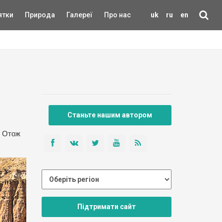
ятки
Природа
Галереї
Про нас
uk
ru
en
Станьте нашим автором
. Отож
Підтримати сайт