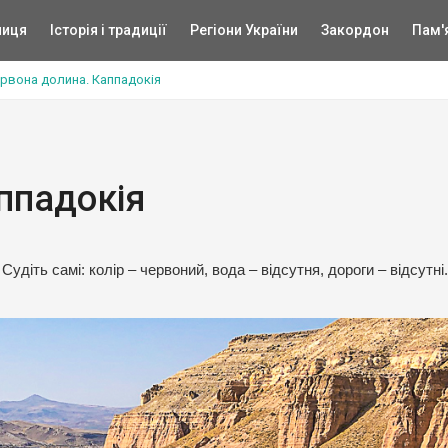
ниця
Історія і традиції
Регіони України
Закордон
Пам'
рвона долина. Каппадокія
ппадокія
Судіть самі: колір – червоний, вода – відсутня, дороги – відсутні