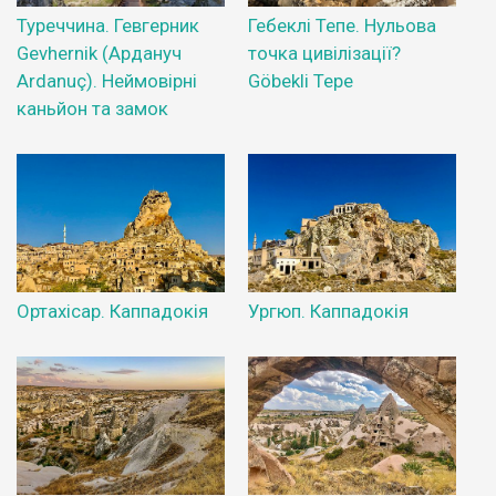
Туреччина. Гевгерник
Гебеклі Тепе. Нульова
Gevhernik (Ардануч
точка цивілізації?
Ardanuç). Неймовірні
Göbekli Tepe
каньйон та замок
Ортахісар. Каппадокія
Ургюп. Каппадокія