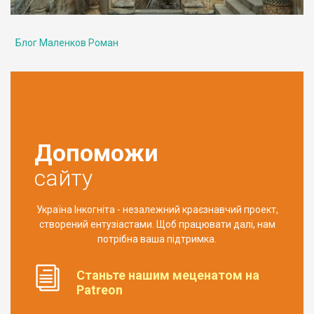
Блог Маленков Роман
Допоможи
сайту
Україна Інкогніта - незалежний краєзнавчий проект,
створений ентузіастами. Щоб працювати далі, нам
потрібна ваша підтримка.
Станьте нашим меценатом на
Patreon