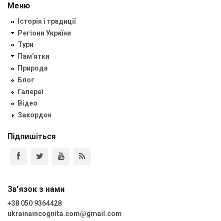
Меню
Історія і традиції
Регіони України
Тури
Пам'ятки
Природа
Блог
Галереї
Відео
Закордон
Підпишіться
Зв'язок з нами
+38 050 9364428
ukrainaincognita.com@gmail.com