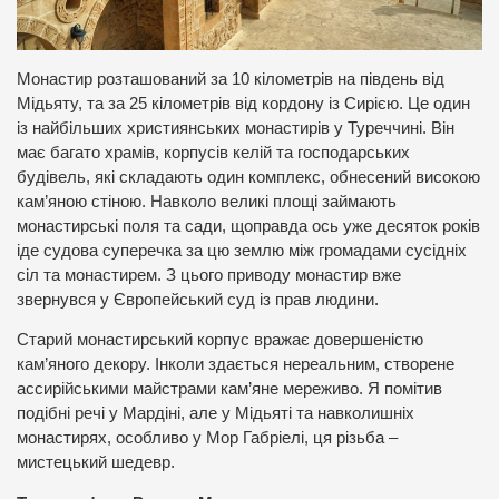
Монастир розташований за 10 кілометрів на південь від
Мідьяту, та за 25 кілометрів від кордону із Сирією. Це один
із найбільших християнських монастирів у Туреччині. Він
має багато храмів, корпусів келій та господарських
будівель, які складають один комплекс, обнесений високою
кам’яною стіною. Навколо великі площі займають
монастирські поля та сади, щоправда ось уже десяток років
іде судова суперечка за цю землю між громадами сусідніх
сіл та монастирем. З цього приводу монастир вже
звернувся у Європейський суд із прав людини.
Старий монастирський корпус вражає довершеністю
кам’яного декору. Інколи здається нереальним, створене
ассирійськими майстрами кам’яне мереживо. Я помітив
подібні речі у Мардіні, але у Мідьяті та навколишніх
монастирях, особливо у Мор Габріелі, ця різьба –
мистецький шедевр.