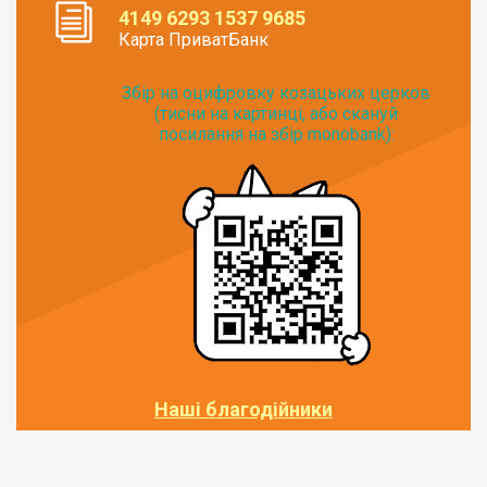
4149 6293 1537 9685
Карта ПриватБанк
Збір на оцифровку козацьких церков
(тисни на картинці, або скануй
посилання на збір monobank):
Наші благодійники