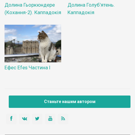
Долина Гьоркюндере
Долина Голуб’ятень.
(Кохання-2). Каппадокія
Каппадокія
Ефес Efes Частина І
Станьте нашим автором