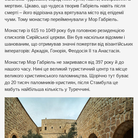
мертвих. Цікаво, що чудеса творив Габріель навіть після
смерті – його відрізана рука врятувала місто від епідемії
чуми. Тому монастир перейменували у Мор Габріель.
Монастир із 615 то 1049 року був головною резиденцією
єпископів Сирійської церкви. Він був наскільки відомим і
шанованим, що отримував значні пожертви від візантійських
імператорів: Аркадія, Гонорія, Феодосія ІІ та Анастасія.
Монастир Мор Габріель не закривався від 397 року й до
нашого часу. Нині це великий туристичний центр та місце
великого християнського паломництва. Щорічно тут буває
до 20 тисяч паломників-християн, після Стамбула це
мабуть найбільша кількість у Туреччині.