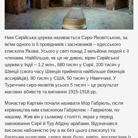
Нині Сирійська церква називається Сиро-Яковітською, за
ім’ям одного із її провідників і засновників – едесського
єпископа Якова. Усього у світі понад 2 мільйони людей є її
членами. Найбільше, як це не дивно, вірян Сирійської
церкви у Індії – 1,2 млн., 680 тисяч у Сирії, 100 тисяч у
Швеції (свого часу Швеція прийняла найбільше біженців
ассирійців), 80 тисяч у США, 50 тисяч у Німеччині. У
Туреччині сиро-яковітів усього 5 тисяч – це результат
масових вбивств та вигнання 1915-1918 рр.
Монастир Картмін почали називати Мор Габріель, після
керівництва ним єпископом Габріелем – Гавриілом, по
нашому. Жив він у сьомому столітті, якраз у період
завоювання Сирії й Тур Абдіну арабами. Відзначався
високою набожністю (ну а як без цього єпископу) та
багатьма чудесами, серед яких було, навіть, воскресіння із