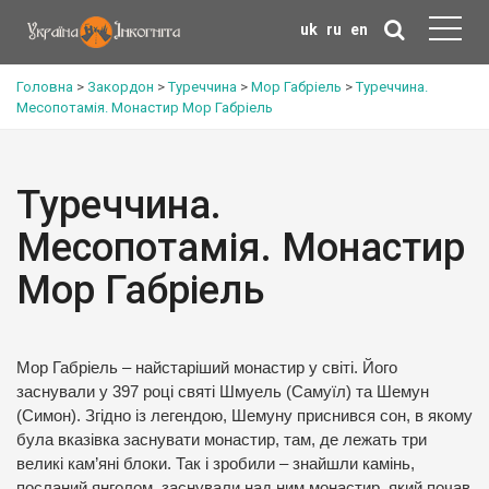
uk
ru
en
Головна
>
Закордон
>
Туреччина
>
Мор Габріель
>
Туреччина.
Месопотамія. Монастир Мор Габріель
Туреччина.
Месопотамія. Монастир
Мор Габріель
Мор Габріель – найстаріший монастир у світі. Його
заснували у 397 році святі Шмуель (Самуїл) та Шемун
(Симон). Згідно із легендою, Шемуну приснився сон, в якому
була вказівка заснувати монастир, там, де лежать три
великі кам’яні блоки. Так і зробили – знайшли камінь,
посланий янголом, заснували над ним монастир, який почав