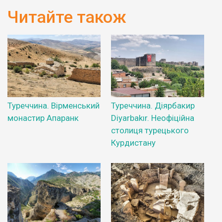
Читайте також
Туреччина. Вірменський
Туреччина. Діярбакир
монастир Апаранк
Diyarbakır. Неофіційна
столиця турецького
Курдистану