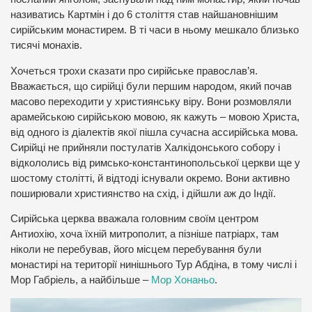
називатись Картмін і до 6 століття став найшановнішим
сирійським монастирем. В ті часи в ньому мешкало близько
тисячі монахів.
Хочеться трохи сказати про сирійське православ’я.
Вважається, що сирійці були першим народом, який почав
масово переходити у християнську віру. Вони розмовляли
арамейською сирійською мовою, як кажуть – мовою Христа,
від одного із діалектів якої пішла сучасна ассирійська мова.
Сирійці не прийняли постулатів Халкідонського собору і
відкололись від римсько-константинопольської церкви ще у
шостому столітті, й відтоді існували окремо. Вони активно
поширювали християнство на схід, і дійшли аж до Індії.
Сирійська церква вважала головним своїм центром
Антиохію, хоча їхній митрополит, а пізніше патріарх, там
ніколи не перебував, його місцем перебування були
монастирі на території нинішнього Тур Абдіна, в тому числі і
Мор Габріель, а найбільше –
Мор Хонаньо
.