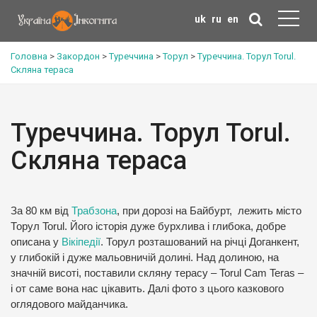
uk
ru
en
Головна
>
Закордон
>
Туреччина
>
Торул
>
Туреччина. Торул Torul.
Скляна тераса
Туреччина. Торул Torul.
Скляна тераса
За 80 км від
Трабзона
, при дорозі на Байбурт, лежить місто
Торул Torul. Його історія дуже бурхлива і глибока, добре
описана у
Вікіпедії
. Торул розташований на річці Доганкент,
у глибокій і дуже мальовничій долині. Над долиною, на
значній висоті, поставили скляну терасу – Torul Cam Teras –
і от саме вона нас цікавить. Далі фото з цього казкового
оглядового майданчика.