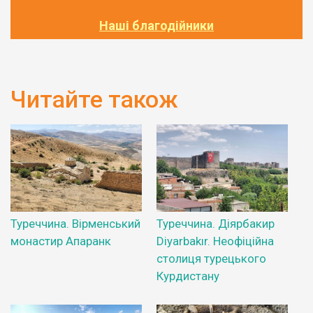
Наші благодійники
Читайте також
Туреччина. Вірменський
Туреччина. Діярбакир
монастир Апаранк
Diyarbakır. Неофіційна
столиця турецького
Курдистану