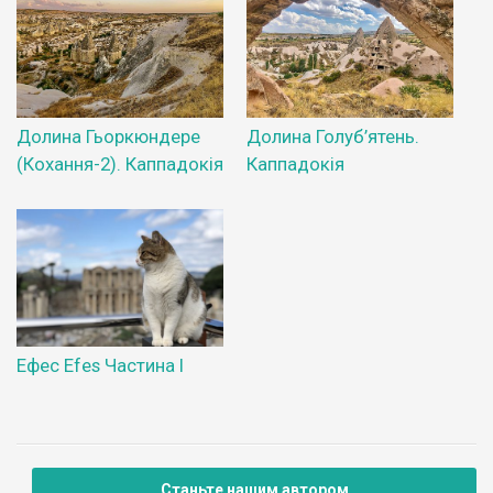
Долина Гьоркюндере
Долина Голуб’ятень.
(Кохання-2). Каппадокія
Каппадокія
Ефес Efes Частина І
Станьте нашим автором