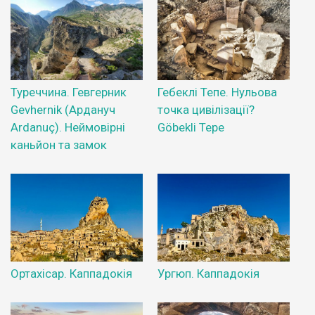
Туреччина. Гевгерник
Гебеклі Тепе. Нульова
Gevhernik (Ардануч
точка цивілізації?
Ardanuç). Неймовірні
Göbekli Tepe
каньйон та замок
Ортахісар. Каппадокія
Ургюп. Каппадокія