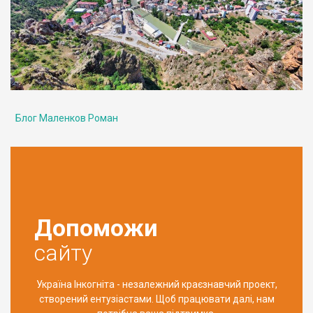
Блог Маленков Роман
Допоможи
сайту
Україна Інкогніта - незалежний краєзнавчий проект,
створений ентузіастами. Щоб працювати далі, нам