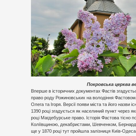
Покровська церква ве
Вперше в історичних документах Фастів згадуєть
право роду Рожиновських на володіння Фастовом. 
Олега та Ігоря. Версії появи міста та його назви 
1390 році згадується як населиний пункт через як
році Магдебурське право. Історія Фастова тісно
Коліївщиною, декабристами, Шевченком, Бернардо
ще у 1870 році тут пройшла залізниця Київ-Одеса