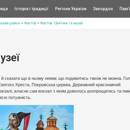
ниця
Історія і традиції
Регіони України
Закордон
Пам'
ський район
>
Фастів
>
Фастів. Святині та музеї
узеї
е й сказати що в ньому немає що подивитись також не можна. Го
Святого Хреста, Покровська церква, Державний краєзнавчий
вокзалі, власне сам вокзал з яким довелось розпрощатись та пи
а всю потужність.