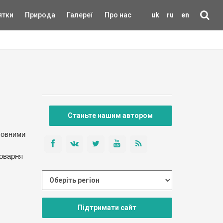
ятки
Природа
Галереї
Про нас
uk
ru
en
Станьте нашим автором
ловними
воварня
Підтримати сайт