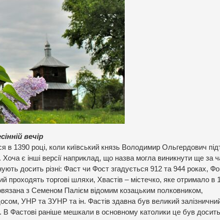
сінній вечір
ся в 1390 році, коли київський князь Володимир Ольгердович пі
Хоча є інші версії наприклад, що назва могла виникнути ще за ч
існують досить різні: Фаст чи Фост згадується 912 та 944 роках, Ф
ий проходять торгові шляхи, Хвастів – містечко, яке отримало в 
 повязана з Семеном Палієм відомим козацьким полковником,
сом, УНР та ЗУНР та ін. Фастів здавна був великий залізничний
. В Фастові раніше мешкали в основному католики це був досит