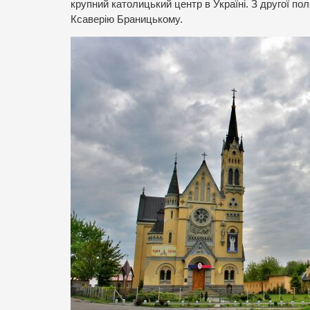
крупний католицький центр в Україні. З другої по
Ксаверію Браницькому.