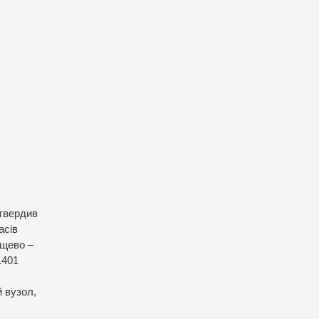
дтвердив
асів
ощево –
1401
 вузол,
ь