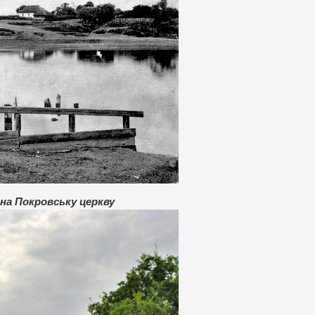
на Покровську церкву