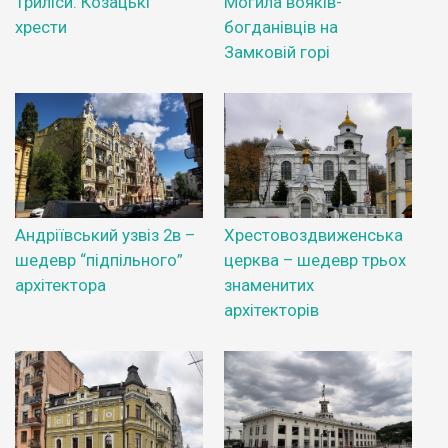
Триліси. Козацькі
Могила вояків-
хрести
богданівців на
Замковій горі
Андріївський узвіз 2в –
Хрестовоздвиженська
шедевр “підпільного”
церква – шедевр трьох
архітектора
знаменитих
архітекторів