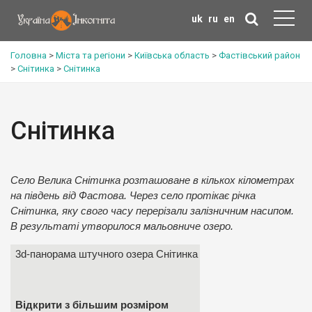
uk
ru
en
Головна
>
Міста та регіони
>
Київська область
>
Фастівський район
>
Снітинка
>
Снітинка
Снітинка
Село Велика Снітинка розташоване в кількох кілометрах
на південь від Фастова. Через село протікає річка
Снітинка, яку свого часу перерізали залізничним насипом.
В результаті утворилося мальовниче озеро.
3d-панорама штучного озера Снітинка
Відкрити з більшим розміром