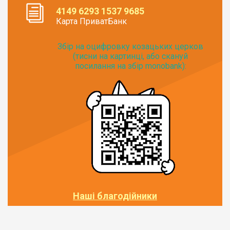
4149 6293 1537 9685
Карта ПриватБанк
Збір на оцифровку козацьких церков
(тисни на картинці, або скануй
посилання на збір monobank):
Наші благодійники