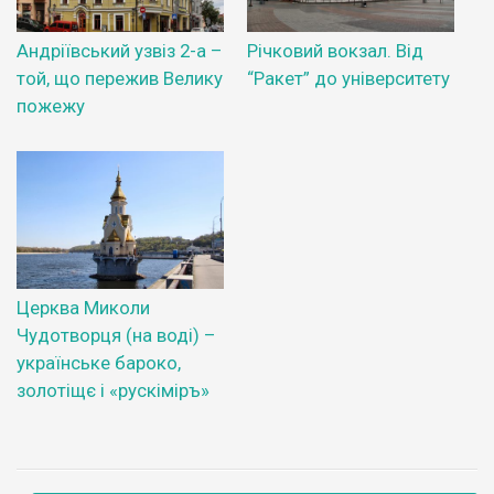
Андріївський узвіз 2-а –
Річковий вокзал. Від
той, що пережив Велику
“Ракет” до університету
пожежу
Церква Миколи
Чудотворця (на воді) –
українське бароко,
золотіщє і «рускіміръ»