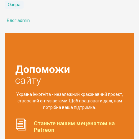
Озера
Блог admin
Допоможи
сайту
Україна Інкогніта - незалежний краєзнавчий проект,
створений ентузіастами. Щоб працювати далі, нам
потрібна ваша підтримка.
Станьте нашим меценатом на
Patreon