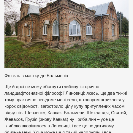
Флігель в маєтку де Бальменів
Ще й досі не можу збагнути глибину історично-
ландшафтознавчої філософії Линовиці: якесь, ще два тижні
тому практично невідоме мені село, штопором вгризлося у
корок свідомості, загострило цілу купу притуплених часом
відчуттів. Шевченко, Кавказ, Бальмени, Шотландія, Святий,
Жевахов, Грузія (знову Кавказ) ну і риба лин – усе це
глибоко вкорінилося в Линовиці, і все це по дитячому
близьке мені. Хоча може це я такий недолугий, і все