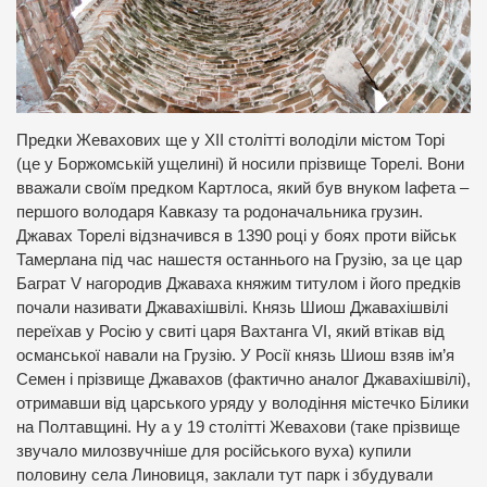
Предки Жевахових ще у ХІІ столітті володіли містом Торі
(це у Боржомській ущелині) й носили прізвище Торелі. Вони
вважали своїм предком Картлоса, який був внуком Іафета –
першого володаря Кавказу та родоначальника грузин.
Джавах Торелі відзначився в 1390 році у боях проти військ
Тамерлана під час нашестя останнього на Грузію, за це цар
Баграт V нагородив Джаваха княжим титулом і його предків
почали називати Джавахішвілі. Князь Шиош Джавахішвілі
переїхав у Росію у свиті царя Вахтанга VI, який втікав від
османської навали на Грузію. У Росії князь Шиош взяв ім’я
Семен і прізвище Джавахов (фактично аналог Джавахішвілі),
отримавши від царського уряду у володіння містечко Білики
на Полтавщині. Ну а у 19 столітті Жевахови (таке прізвище
звучало милозвучніше для російського вуха) купили
половину села Линовиця, заклали тут парк і збудували