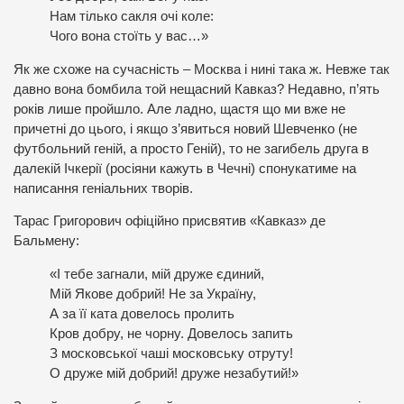
Нам тілько сакля очі коле:
Чого вона стоїть у вас…»
Як же схоже на сучасність – Москва і нині така ж. Невже так
давно вона бомбила той нещасний Кавказ? Недавно, п’ять
років лише пройшло. Але ладно, щастя що ми вже не
причетні до цього, і якщо з’явиться новий Шевченко (не
футбольний геній, а просто Геній), то не загибель друга в
далекій Ічкерії (росіяни кажуть в Чечні) спонукатиме на
написання геніальних творів.
Тарас Григорович офіційно присвятив «Кавказ» де
Бальмену:
«І тебе загнали, мій друже єдиний,
Мій Якове добрий! Не за Україну,
А за її ката довелось пролить
Кров добру, не чорну. Довелось запить
З московської чаші московську отруту!
О друже мій добрий! друже незабутий!»