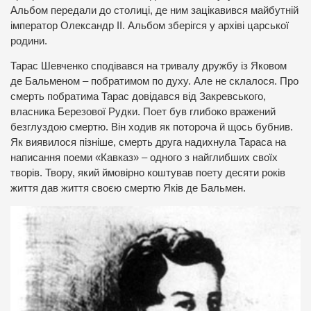
Альбом передали до столиці, де ним зацікавився майбутній
імператор Олександр ІІ. Альбом зберігся у архіві царської
родини.
Тарас Шевченко сподівався на тривалу дружбу із Яковом
де Бальменом – побратимом по духу. Але не склалося. Про
смерть побратима Тарас довідався від Закревського,
власника Березової Рудки. Поет був глибоко вражений
безглуздою смертю. Він ходив як потороча й щось бубнив.
Як виявилося пізніше, смерть друга надихнула Тараса на
написання поеми «Кавказ» – одного з найглибших своїх
творів. Твору, який ймовірно коштував поету десяти років
життя дав життя своєю смертю Яків де Бальмен.