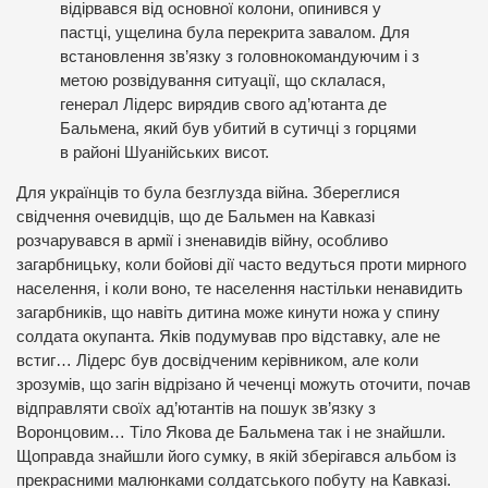
відірвався від основної колони, опинився у
пастці, ущелина була перекрита завалом. Для
встановлення зв’язку з головнокомандуючим і з
метою розвідування ситуації, що склалася,
генерал Лідерс вирядив свого ад’ютанта де
Бальмена, який був убитий в сутичці з горцями
в районі Шуанійських висот.
Для українців то була безглузда війна. Збереглися
свідчення очевидців, що де Бальмен на Кавказі
розчарувався в армії і зненавидів війну, особливо
загарбницьку, коли бойові дії часто ведуться проти мирного
населення, і коли воно, те населення настільки ненавидить
загарбників, що навіть дитина може кинути ножа у спину
солдата окупанта. Яків подумував про відставку, але не
встиг… Лідерс був досвідченим керівником, але коли
зрозумів, що загін відрізано й чеченці можуть оточити, почав
відправляти своїх ад’ютантів на пошук зв’язку з
Воронцовим… Тіло Якова де Бальмена так і не знайшли.
Щоправда знайшли його сумку, в якій зберігався альбом із
прекрасними малюнками солдатського побуту на Кавказі.