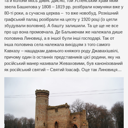
та й колони якісь дивні. Дійсно, той Успенський храм який
звела Башилова у 1808 – 1819 рр. розібрали комуняки вже у
80-ті роки, а сучасна церква – то вже новобуд. Розкішний
графський палац розібрали на цеглу у 1920 році (із цегли
збудували воловню). А башту залишили. Та це ще не все
про що вона промовчала. Де Бальменам же належала дише
половина Линовиці, а в іншої були інші господарі. Так от
інша половина села належала вихідцям з того самого
Кавказу – нащадкам давнього княжого роду Джавахішвілі,
причому один із останніх представників цієї родини, яку на
російський манер називали Жеваховими, був канонізований
як російський святий – Святий Іоасаф. Оце так Линовиця…