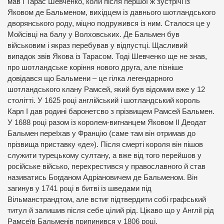
мав і Тарас Шевченко, коли після першої ж зустрічі із
Яковом де Бальменом, вихідцем із давнього шотландського
дворянського роду, міцно подружився із ним. Сталося це у
Мойсівці на балу у Волховських. Де Бальмен був
військовим і якраз перебував у відпустці. Щасливий
випадок звів Якова із Тарасом. Тоді Шевченко ще не знав,
про шотландське коріння нового друга, але пізніше
довідався що Бальмени – це гілка легендарного
шотландського клану Рамсей, який був відомим вже у 12
столітті. У 1625 році англійський і шотландський король
Карл І дав родині баронетсво з прізвищем Рамсей Бальмен.
У 1688 році разом із королем-вигнанцем Яковом ІІ Деодат
Бальмен переїхав у Францію (саме там він отримав до
прізвища приставку «де»). Після смерті короля він пішов
служити турецькому султану, а вже від того перейшов у
російське військо, перехрестився у православного й став
називатись Богданом Адріановичем де Бальменом. Він
загинув у 1741 році в битві із шведами під
Вільманстрандтом, але встиг підтвердити собі графський
титул й залишив після себе цілий рід. Цікаво що у Англії рід
Рамсеїв Бальменів припинився у 1806 році.