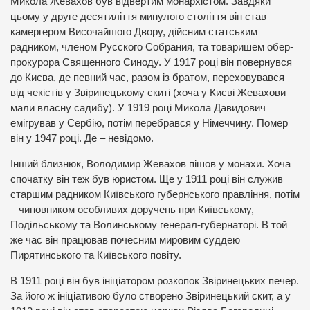
Микола Жевахов був відвертим монархістом. Завдяки
цьому у друге десятиліття минулого століття він став
камергером Височайшого Двору, дійсним статським
радником, членом Русского Собрания, та товаришем обер-
прокурора Священного Синоду. У 1917 році він повернувся
до Києва, де певний час, разом із братом, переховувався
від чекістів у Звіринецькому скиті (хоча у Києві Жевахови
мали власну садибу). У 1919 році Микола Давидович
емігрував у Сербію, потім перебрався у Німеччину. Помер
він у 1947 році. Де – невідомо.
Інший близнюк, Володимир Жевахов пішов у монахи. Хоча
спочатку він теж був юристом. Ще у 1911 році він служив
старшим радником Київського губернського правління, потім
– чиновником особливих доручень при Київському,
Подільському та Волинському генерал-губернаторі. В той
же час він працював почесним мировим суддею
Пирятинського та Київського повіту.
В 1911 році він був ініціатором розкопок Звіринецьких печер.
За його ж ініціативою було створено Звіринецький скит, а у