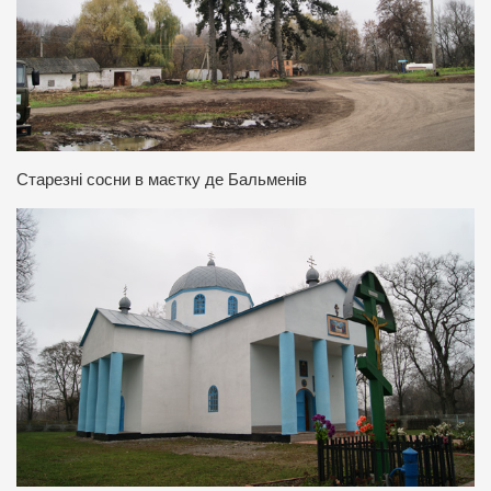
Старезні сосни в маєтку де Бальменів