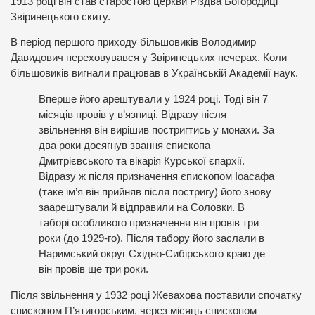
1913 році він став старостою церкви Різдва Богородиці
Звіринецького скиту.
В період першого приходу більшовиків Володимир
Давидович переховувався у Звіринецьких печерах. Коли
більшовиків вигнали працював в Українській Академії наук.
Вперше його арештували у 1924 році. Тоді він 7
місяців провів у в’язниці. Відразу після
звільнення він вирішив постригтись у монахи. За
два роки досягнув звання єпископа
Дмитрієвського та вікарія Курської єпархії.
Відразу ж після призначення єпископом Іоасафа
(таке ім’я він прийняв після постригу) його знову
заарештували й відправили на Соловки. В
таборі особливого призначення він провів три
роки (до 1929-го). Після табору його заслали в
Наримський округ Східно-Сибірського краю де
він провів ще три роки.
Після звільнення у 1932 році Жевахова поставили спочатку
єпископом П’ятигорським, через місяць єпископом