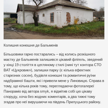
Колишня конюшня де Бальменів
Більшовики гарно постарались – від колись розкішного
маєтку де Бальменів залишився цікавий флігель, зведений
у кінці 19 століття в цегляному стилі (нині тут контора СТО
ВАТ «Цукровик»), залишки парку (є кілька ефектних
старезних сосен), будівля конюшні та романтичні руїни
надбрамної башти, які і привели мене у Линовицю. Справа в
тому, що кілька років тому, переглядаючи фотогалереї
Панораміо від автора smyk, я відмітив собі цю цікаву
споруду, хоча без жодних коментарів, а два тижні тому
згадав про неї вирушаючи на південь Прилуцького району.