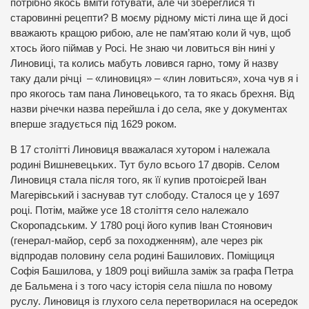
потрібно якось вміти готувати, але чи збереглися ті
старовинні рецепти? В моєму рідному місті лина ще й досі
вважають кращою рибою, але не пам’ятаю коли й чув, щоб
хтось його піймав у Росі. Не знаю чи ловиться він нині у
Линовиці, та колись мабуть ловився гарно, тому й назву
таку дали річці – «линовиця» – «лин ловиться», хоча чув я і
про якогось там пана Линовецького, та то якась брехня. Від
назви річечки назва перейшла і до села, яке у документах
вперше згадується під 1629 роком.
В 17 столітті Линовиця вважалася хутором і належала
родині Вишневецьких. Тут було всього 17 дворів. Селом
Линовиця стала після того, як її купив протоієрей Іван
Магерівський і заснував тут слободу. Сталося це у 1697
році. Потім, майже усе 18 століття село належало
Скоропадським. У 1780 році його купив Іван Стоянович
(генерал-майор, серб за походженням), але через рік
відпродав половину села родині Башилових. Поміщиця
Софія Башилова, у 1809 році вийшла заміж за графа Петра
де Бальмена і з того часу історія села пішла по новому
руслу. Линовиця із глухого села перетворилася на осередок