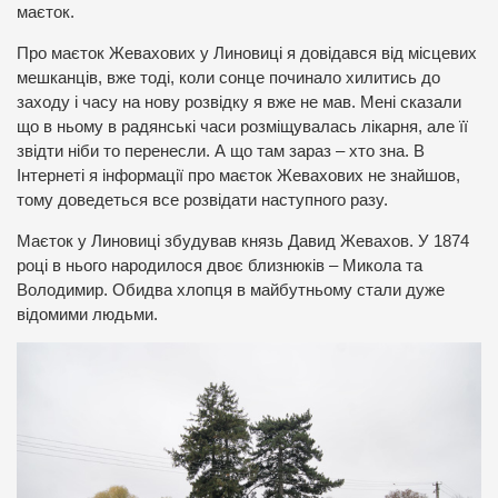
маєток.
Про маєток Жевахових у Линовиці я довідався від місцевих
мешканців, вже тоді, коли сонце починало хилитись до
заходу і часу на нову розвідку я вже не мав. Мені сказали
що в ньому в радянські часи розміщувалась лікарня, але її
звідти ніби то перенесли. А що там зараз – хто зна. В
Інтернеті я інформації про маєток Жевахових не знайшов,
тому доведеться все розвідати наступного разу.
Маєток у Линовиці збудував князь Давид Жевахов. У 1874
році в нього народилося двоє близнюків – Микола та
Володимир. Обидва хлопця в майбутньому стали дуже
відомими людьми.