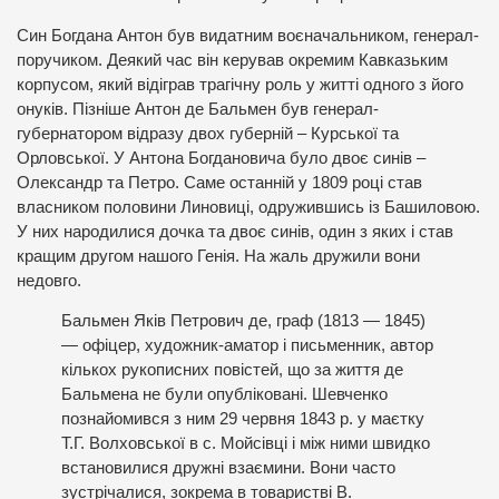
Син Богдана Антон був видатним воєначальником, генерал-
поручиком. Деякий час він керував окремим Кавказьким
корпусом, який відіграв трагічну роль у житті одного з його
онуків. Пізніше Антон де Бальмен був генерал-
губернатором відразу двох губерній – Курської та
Орловської. У Антона Богдановича було двоє синів –
Олександр та Петро. Саме останній у 1809 році став
власником половини Линовиці, одружившись із Башиловою.
У них народилися дочка та двоє синів, один з яких і став
кращим другом нашого Генія. На жаль дружили вони
недовго.
Бальмен Яків Петрович де, граф (1813 — 1845)
— офіцер, художник-аматор і письменник, автор
кількох рукописних повістей, що за життя де
Бальмена не були опубліковані. Шевченко
познайомився з ним 29 червня 1843 р. у маєтку
Т.Г. Волховської в с. Мойсівці і між ними швидко
встановилися дружні взаємини. Вони часто
зустрічалися, зокрема в товаристві В.