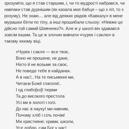
зрозуміти, що я став старшим, і, чи то мудрості набрався, чи
навпаки став дурнішим (як казала моя бабця – що з літ, то з
розуму). Не знаю… але від деяких рядків «Кавказу» в мене
мурашки бігли по тілу, а інші прошибали сльозу: «Невже це
дійсно той самий Шевченко?». Але ж у школі він здавався
зовсім іншим. Та це ж злочин вивчати «чурек і саклю» в
такому юному віці.
«Чурек і сакля — все твоє,
Воно не прошене, не дане,
Ніхто й не возьме за своє,
Не поведе тебе в кайданах.
А в нас!.. На те письменні ми,
Читаєм Божії глаголи!..
І од глибо[ко]ї тюрми
Та до високого престола
Усі ми в золоті і голі.
До нас в науку! ми навчим,
Почому хліб і сіль почім!
Ми християне; храми, школи,
Усе добро, сам Бог у нас!