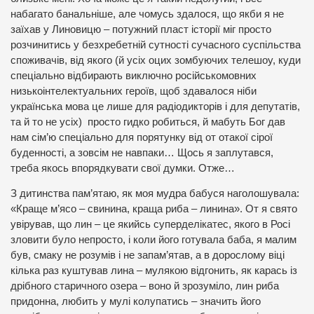
набагато банальніше, але чомусь здалося, що якби я не
заїхав у Линовицю – потужний пласт історії міг просто
розчинитись у безхребетній сутності сучасного суспільства
споживачів, від якого (й усіх оцих зомбуючих телешоу, куди
спеціально відбирають виключно російськомовних
низькоінтелектуальних героїв, щоб здавалося ніби
українська мова це лише для радіодикторів і для депутатів,
та й то не усіх) просто гидко робиться, й мабуть Бог дав
нам сім’ю спеціально для порятунку від от отакої сірої
буденності, а зовсім не навпаки… Щось я заплутався,
треба якось впорядкувати свої думки. Отже…
З дитинства пам’ятаю, як моя мудра бабуся наголошувала:
«Краще м’ясо – свинина, краща риба – линина». От я свято
увірував, що лин – це якийсь суперделікатес, якого в Росі
зловити було непросто, і коли його готувала баба, я малим
був, смаку не розумів і не запам’ятав, а в дорослому віці
кілька раз куштував лина – мулякою відгонить, як карась із
дрібного старичного озера – воно й зрозуміло, лин риба
придонна, любить у мулі колупатись – значить його