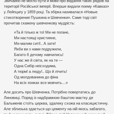
Звичайно не могло бути й мови про видання таких рядків на
території Російської імперії. Вперше видали поему «Кавказ»
у Лейпцигу у 1859 році. Та збірка називалася «Новые
стихотворения Пушкина и Шевченки». Саме тоді світ
прочитав скажену шевченкову мудрість:
«Та й тілько ж то! Ми не погане,
Ми настоящі християне,
Ми малим ситі!.. А зате!
Якби ви з нами подружили,
Багато б дечому навчились!
У нас же й світа, як на те —
Одна Сибір неісходима,
А тюрм! а люду!.. Що й лічить!
Од молдованина до фіна
На всіх язиках все мовчить…»
Але досить про Шевченка. Потрібно повертатись до
Линовиці. Поряд із надбрамною баштою маєтку де
Бальменів стоїть церква, здалеку схожа на класицистичну.
Але зблизька здається що цементу на ній якось забагато,