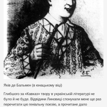
Яків де Бальмен (в юнацькому віці)
Глибшого за «Кавказ» твору в українській літературі не
було й не буде. Відвідини Линовиці спонукали мене ще раз
перечитати цю геніальну поезію, а прочитане дало