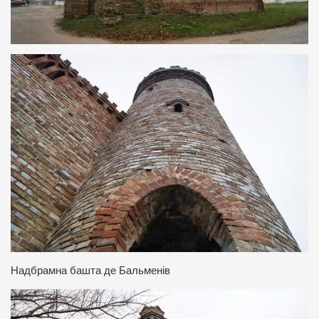
Надбрамна башта де Бальменів