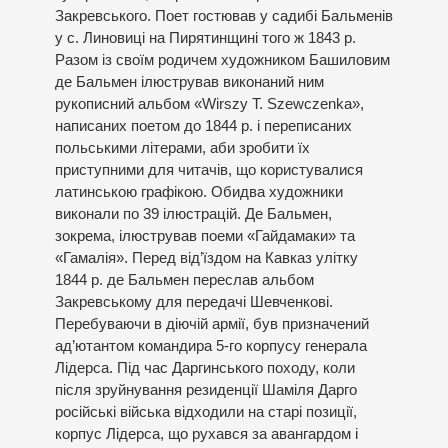
Закревського. Поет гостював у садибі Бальменів
у с. Линовиці на Пирятинщині того ж 1843 р.
Разом із своїм родичем художником Башиловим
де Бальмен ілюстрував виконаний ним
рукописний альбом «Wirszy T. Szewczenka»,
написаних поетом до 1844 р. і переписаних
польськими літерами, аби зробити їх
приступними для читачів, що користувалися
латинською графікою. Обидва художники
виконали по 39 ілюстрацій. Де Бальмен,
зокрема, ілюстрував поеми «Гайдамаки» та
«Гамалія». Перед від’їздом на Кавказ улітку
1844 р. де Бальмен переслав альбом
Закревському для передачі Шевченкові.
Перебуваючи в діючій армії, був призначений
ад’ютантом командира 5-го корпусу генерала
Лідерса. Під час Даргинського походу, коли
після зруйнування резиденції Шаміля Дарго
російські війська відходили на старі позиції,
корпус Лідерса, що рухався за авангардом і