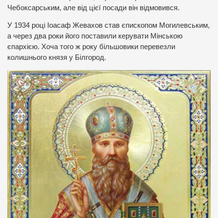
Чебоксарським, але від цієї посади він відмовився.
У 1934 році Іоасаф Жевахов став єпископом Могилевським,
а через два роки його поставили керувати Мінською
єпархією. Хоча того ж року більшовики перевезли
колишнього князя у Білгород.