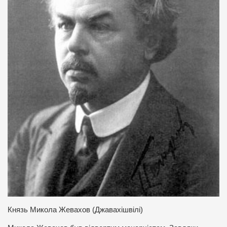
Князь Микола Жевахов (Джавахішвілі)