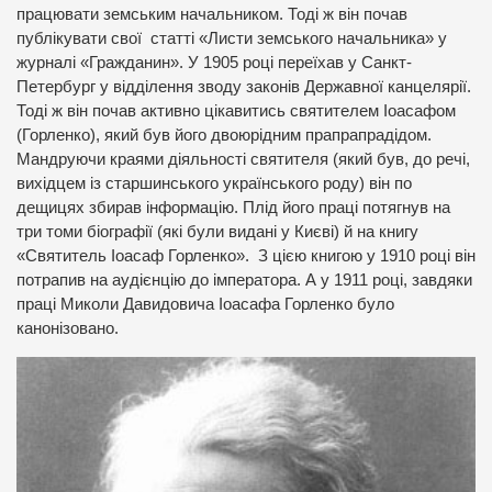
працювати земським начальником. Тоді ж він почав
публікувати свої статті «Листи земського начальника» у
журналі «Гражданин». У 1905 році переїхав у Санкт-
Петербург у відділення зводу законів Державної канцелярії.
Тоді ж він почав активно цікавитись святителем Іоасафом
(Горленко), який був його двоюрідним прапрапрадідом.
Мандруючи краями діяльності святителя (який був, до речі,
вихідцем із старшинського українського роду) він по
дещицях збирав інформацію. Плід його праці потягнув на
три томи біографії (які були видані у Києві) й на книгу
«Святитель Іоасаф Горленко». З цією книгою у 1910 році він
потрапив на аудієнцію до імператора. А у 1911 році, завдяки
праці Миколи Давидовича Іоасафа Горленко було
канонізовано.