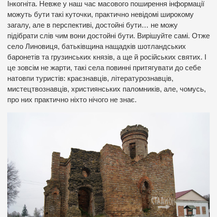
Інкогніта. Невже у наш час масового поширення інформації
можуть бути такі куточки, практично невідомі широкому
загалу, але в перспективі, достойні бути… не можу
підібрати слів чим вони достойні бути. Вирішуйте самі. Отже
село Линовиця, батьківщина нащадків шотландських
баронетів та грузинських князів, а ще й російських святих. І
це зовсім не жарти, такі села повинні притягувати до себе
натовпи туристів: краєзнавців, літературознавців,
мистецтвознавців, християнських паломників, але, чомусь,
про них практично ніхто нічого не знає.