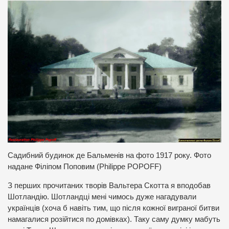
Садибний будинок де Бальменів на фото 1917 року.
Фото
надане Філіпом Поповим (
Philippe POPOFF
)
З перших прочитаних творів Вальтера Скотта я вподобав
Шотландію. Шотландці мені чимось дуже нагадували
українців (хоча б навіть тим, що після кожної виграної битви
намагалися розійтися по домівках). Таку саму думку мабуть