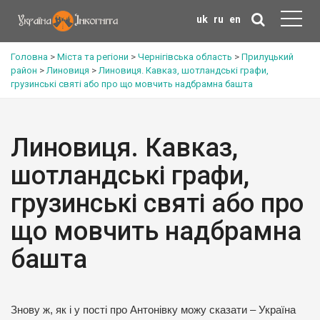
uk
ru
en
Головна
>
Міста та регіони
>
Чернігівська область
>
Прилуцький
район
>
Линовиця
>
Линовиця. Кавказ, шотландські графи,
грузинські святі або про що мовчить надбрамна башта
Линовиця. Кавказ,
шотландські графи,
грузинські святі або про
що мовчить надбрамна
башта
Знову ж, як і у пості про Антонівку можу сказати – Україна