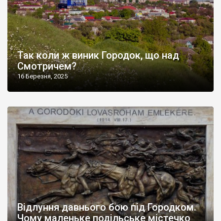
Так коли ж виник Городок, що над
Смотричем?
16 Березня, 2025
Відлуння давнього бою під Городком.
Чому маленьке подільське містечко