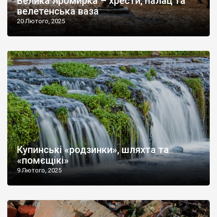
Велика Яромирка – хрести, палац та
велетенська ваза
20 Лютого, 2025
Купинські «родзинки», шляхта та
«помєщікі»
9 Лютого, 2025