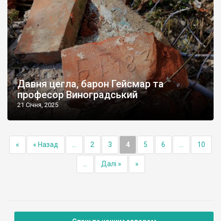
Давня цегла, барон Гейсмар та
професор Виноградський
21 Січня, 2025
«
« Назад
...
2
3
4
5
6
...
10
...
Далі »
»