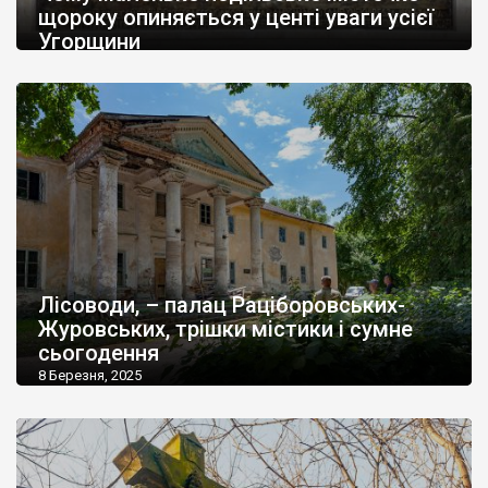
щороку опиняється у центі уваги усієї
Угорщини
12 Березня, 2025
Лісоводи, – палац Раціборовських-
Журовських, трішки містики і сумне
сьогодення
8 Березня, 2025