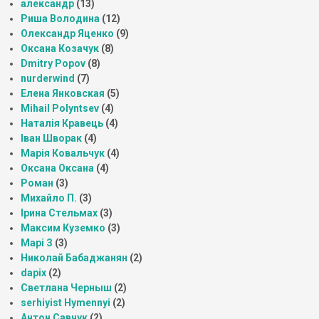
александр
(13)
Риша Володина
(12)
Олександр Яценко
(9)
Оксана Козачук
(8)
Dmitry Popov
(8)
nurderwind
(7)
Елена Янковская
(5)
Mihail Polyntsev
(4)
Наталія Кравець
(4)
Іван Шворак
(4)
Марія Ковальчук
(4)
Оксана Оксана
(4)
Роман
(3)
Михайло П.
(3)
Ірина Стельмах
(3)
Максим Куземко
(3)
Марі З
(3)
Николай Бабаджанян
(2)
dapix
(2)
Светлана Черныш
(2)
serhiyist Hymennyi
(2)
Антон Савчук
(2)