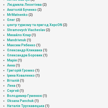
Людмила Леонтіева
(2)
Анатолій Бученко
(2)
MrMatnenko
(2)
Олег
(2)
центр туризму та пригод ХерсON
(2)
Shramovych Viacheslav
(2)
Михайло Клар
(1)
Mandrivnuk
(1)
Максим Рябенко
(1)
Олександр Кликавка
(1)
Олександра Боровик
(1)
Марія
(1)
Анна
(1)
Григорій Громко
(1)
Ірина Коваленко
(1)
Віталій
(1)
Лена
(1)
Сергей
(1)
Володимир Гуменюк
(1)
Oksana Panchuk
(1)
Наталія Трускавецька
(1)