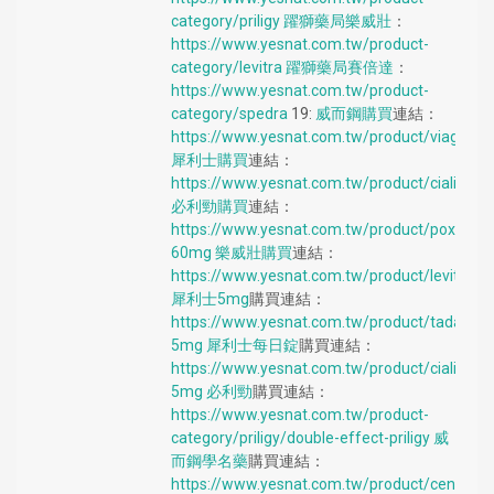
category/priligy
躍獅藥局樂威壯
：
https://www.yesnat.com.tw/product-
category/levitra
躍獅藥局賽倍達
：
https://www.yesnat.com.tw/product-
category/spedra
19:
威而鋼購買
連結：
https://www.yesnat.com.tw/product/viagra
犀利士購買
連結：
https://www.yesnat.com.tw/product/cialis
必利勁購買
連結：
https://www.yesnat.com.tw/product/poxet-
60mg
樂威壯購買
連結：
https://www.yesnat.com.tw/product/levitra
犀利士5mg
購買連結：
https://www.yesnat.com.tw/product/tadarise-
5mg
犀利士每日錠
購買連結：
https://www.yesnat.com.tw/product/cialis-
5mg
必利勁
購買連結：
https://www.yesnat.com.tw/product-
category/priligy/double-effect-priligy
威
而鋼學名藥
購買連結：
https://www.yesnat.com.tw/product/cenforce