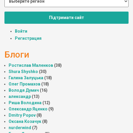
Підтримати сайт
Войти
Регистрация
Блоги
Ростислав Маленков
(38)
Shura Shyshko
(30)
Галина Залуцька
(18)
Олег Промахов
(18)
Володя Думич
(16)
александр
(13)
Риша Володина
(12)
Олександр Яценко
(9)
Dmitry Popov
(8)
Оксана Козачук
(8)
nurderwind
(7)