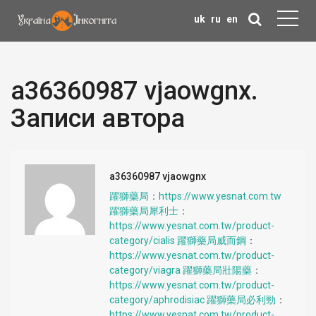
uk
ru
en
a36360987 vjaowgnx.
Записи автора
a36360987 vjaowgnx
躍獅藥局
：
https://www.yesnat.com.tw
躍獅藥局犀利士
：
https://www.yesnat.com.tw/product-
category/cialis
躍獅藥局威而鋼
：
https://www.yesnat.com.tw/product-
category/viagra
躍獅藥局壯陽藥
：
https://www.yesnat.com.tw/product-
category/aphrodisiac
躍獅藥局必利勁
：
https://www.yesnat.com.tw/product-