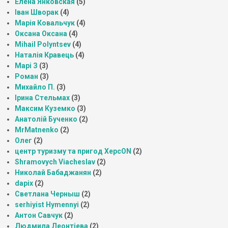
Елена Янковская
(5)
Іван Шворак
(4)
Марія Ковальчук
(4)
Оксана Оксана
(4)
Mihail Polyntsev
(4)
Наталія Кравець
(4)
Марі З
(3)
Роман
(3)
Михайло П.
(3)
Ірина Стельмах
(3)
Максим Куземко
(3)
Анатолій Бученко
(2)
MrMatnenko
(2)
Олег
(2)
центр туризму та пригод ХерсON
(2)
Shramovych Viacheslav
(2)
Николай Бабаджанян
(2)
dapix
(2)
Светлана Черныш
(2)
serhiyist Hymennyi
(2)
Антон Савчук
(2)
Людмила Леонтіева
(2)