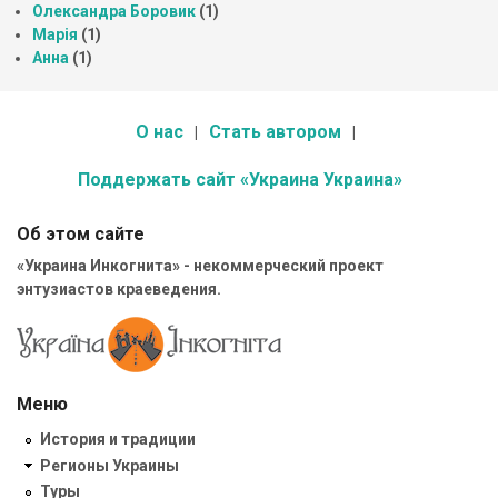
Олександра Боровик
(1)
Марія
(1)
Анна
(1)
О нас
Стать автором
Поддержать сайт «Украина Украина»
Об этом сайте
«Украина Инкогнита» - некоммерческий проект
энтузиастов краеведения.
Меню
История и традиции
Регионы Украины
Туры