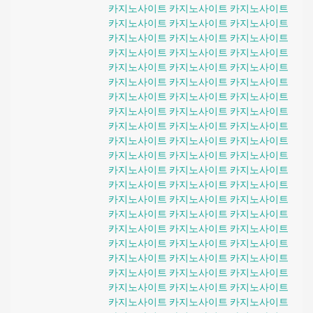
카지노사이트
카지노사이트
카지노사이트
카지노사이트
카지노사이트
카지노사이트
카지노사이트
카지노사이트
카지노사이트
카지노사이트
카지노사이트
카지노사이트
카지노사이트
카지노사이트
카지노사이트
카지노사이트
카지노사이트
카지노사이트
카지노사이트
카지노사이트
카지노사이트
카지노사이트
카지노사이트
카지노사이트
카지노사이트
카지노사이트
카지노사이트
카지노사이트
카지노사이트
카지노사이트
카지노사이트
카지노사이트
카지노사이트
카지노사이트
카지노사이트
카지노사이트
카지노사이트
카지노사이트
카지노사이트
카지노사이트
카지노사이트
카지노사이트
카지노사이트
카지노사이트
카지노사이트
카지노사이트
카지노사이트
카지노사이트
카지노사이트
카지노사이트
카지노사이트
카지노사이트
카지노사이트
카지노사이트
카지노사이트
카지노사이트
카지노사이트
카지노사이트
카지노사이트
카지노사이트
카지노사이트
카지노사이트
카지노사이트