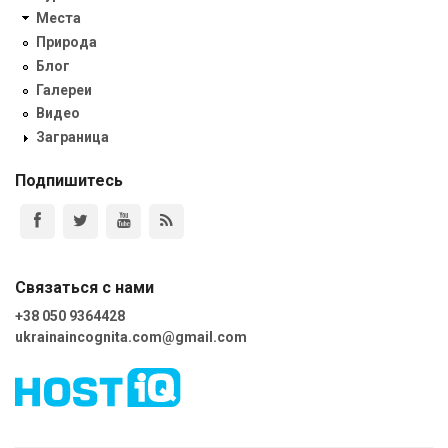
Места
Природа
Блог
Галереи
Видео
Заграница
Подпишитесь
Связаться с нами
+38 050 9364428
ukrainaincognita.com@gmail.com