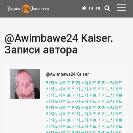
uk
ru
en
@Awimbawe24 Kaiser.
Записи автора
@Awimbawe24 Kaiser
카지노사이트
카지노사이트
카지노사이트
카지노사이트
카지노사이트
카지노사이트
카지노사이트
카지노사이트
카지노사이트
카지노사이트
카지노사이트
카지노사이트
카지노사이트
카지노사이트
카지노사이트
카지노사이트
카지노사이트
카지노사이트
카지노사이트
카지노사이트
카지노사이트
카지노사이트
카지노사이트
카지노사이트
카지노사이트
카지노사이트
카지노사이트