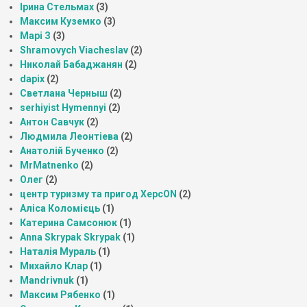
Ірина Стельмах
(3)
Максим Куземко
(3)
Марі З
(3)
Shramovych Viacheslav
(2)
Николай Бабаджанян
(2)
dapix
(2)
Светлана Черныш
(2)
serhiyist Hymennyi
(2)
Антон Савчук
(2)
Людмила Леонтіева
(2)
Анатолій Бученко
(2)
MrMatnenko
(2)
Олег
(2)
центр туризму та пригод ХерсON
(2)
Аліса Коломієць
(1)
Катерина Самсонюк
(1)
Anna Skrypak Skrypak
(1)
Наталія Мураль
(1)
Михайло Клар
(1)
Mandrivnuk
(1)
Максим Рябенко
(1)