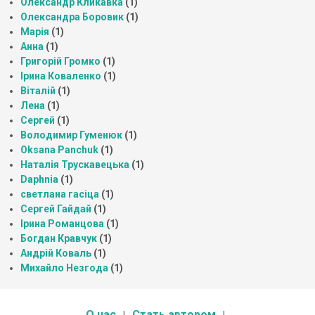
Олександр Кликавка
(1)
Олександра Боровик
(1)
Марія
(1)
Анна
(1)
Григорій Громко
(1)
Ірина Коваленко
(1)
Віталій
(1)
Лена
(1)
Сергей
(1)
Володимир Гуменюк
(1)
Oksana Panchuk
(1)
Наталія Трускавецька
(1)
Daphnia
(1)
светлана гасіца
(1)
Сергей Гайдай
(1)
Ірина Романцова
(1)
Богдан Кравчук
(1)
Андрій Коваль
(1)
Михайло Незгода
(1)
О нас
Стать автором