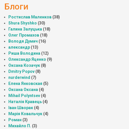
Блоги
Ростислав Маленков
(38)
Shura Shyshko
(30)
Галина Залуцька
(18)
Олег Промахов
(18)
Володя Думич
(16)
александр
(13)
Риша Володина
(12)
Олександр Яценко
(9)
Оксана Козачук
(8)
Dmitry Popov
(8)
nurderwind
(7)
Елена Янковская
(5)
Оксана Оксана
(4)
Mihail Polyntsev
(4)
Наталія Кравець
(4)
Іван Шворак
(4)
Марія Ковальчук
(4)
Роман
(3)
Михайло П.
(3)