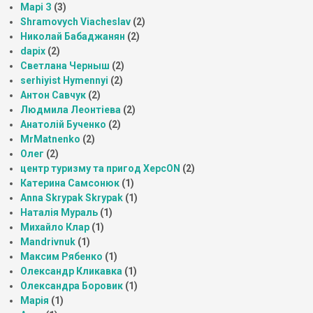
Марі З
(3)
Shramovych Viacheslav
(2)
Николай Бабаджанян
(2)
dapix
(2)
Светлана Черныш
(2)
serhiyist Hymennyi
(2)
Антон Савчук
(2)
Людмила Леонтіева
(2)
Анатолій Бученко
(2)
MrMatnenko
(2)
Олег
(2)
центр туризму та пригод ХерсON
(2)
Катерина Самсонюк
(1)
Anna Skrypak Skrypak
(1)
Наталія Мураль
(1)
Михайло Клар
(1)
Mandrivnuk
(1)
Максим Рябенко
(1)
Олександр Кликавка
(1)
Олександра Боровик
(1)
Марія
(1)