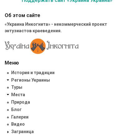
Поддержать сайт «Украина Украина»
Об этом сайте
«Украина Инкогнита» - некоммерческий проект
энтузиастов краеведения.
Меню
История и традиции
Регионы Украины
Туры
Места
Природа
Блог
Галереи
Видео
Заграница