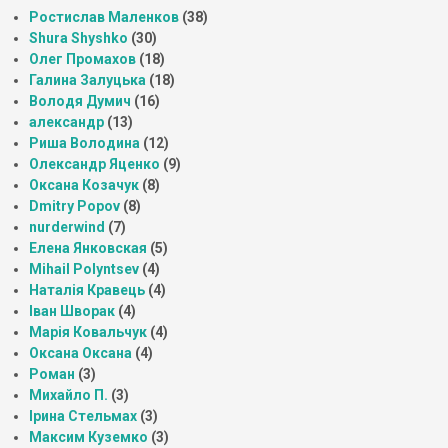
Ростислав Маленков
(38)
Shura Shyshko
(30)
Олег Промахов
(18)
Галина Залуцька
(18)
Володя Думич
(16)
александр
(13)
Риша Володина
(12)
Олександр Яценко
(9)
Оксана Козачук
(8)
Dmitry Popov
(8)
nurderwind
(7)
Елена Янковская
(5)
Mihail Polyntsev
(4)
Наталія Кравець
(4)
Іван Шворак
(4)
Марія Ковальчук
(4)
Оксана Оксана
(4)
Роман
(3)
Михайло П.
(3)
Ірина Стельмах
(3)
Максим Куземко
(3)