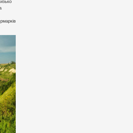
лизько
а
ярмарків