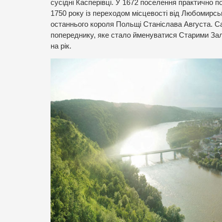
сусідні Касперівці. У 1672 поселення практично 
1750 року із переходом місцевості від Любомирсь
останнього короля Польщі Станіслава Августа. Са
попереднику, яке стало йменуватися Старими Зал
на рік.