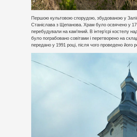
Першою культовою спорудою, збудованою у Заліщ
Станіслава з Щепанова. Храм було освячено у 1763
перебудували на кам’яний. В інтер’єрі костелу н
було пограбовано совітами і перетворено на склад
передано у 1991 році, після чого проведено його 