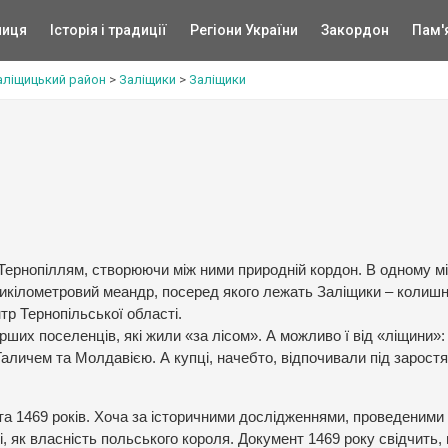
ниця
Історія і традиції
Регіони України
Закордон
Пам'
аліщицький район
>
Заліщики
>
Заліщики
 Тернопіллям, створюючи між ними природній кордон. В одному міс
рикілометровий меандр, посеред якого лежать Заліщики – колишн
тр Тернопільської області.
ших поселенців, які жили «за лісом». А можливо ї від «ліщини»: 
Галичем та Молдавією. А купці, начебто, відпочивали під зарост
та 1469 років. Хоча за історичними дослідженнями, проведеними
, як власність польського короля. Документ 1469 року свідчить,