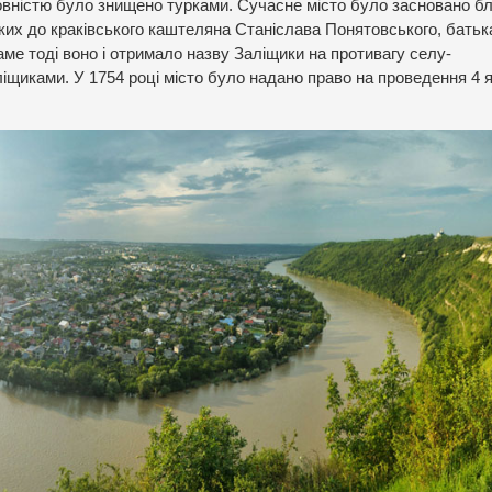
повністю було знищено турками. Сучасне місто було засновано б
ких до краківського каштеляна Станіслава Понятовського, батьк
ме тоді воно і отримало назву Заліщики на противагу селу-
іщиками. У 1754 році місто було надано право на проведення 4 