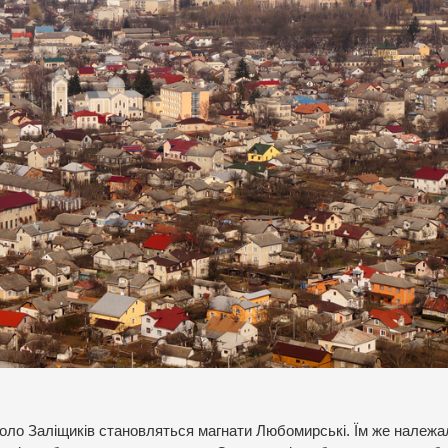
оло Заліщиків становляться магнати Любомирські. Їм же належал