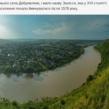
нього села Добровляни, і мало назву Залісся, яка у XVI столітті
селення почало йменуватися після 1578 року.