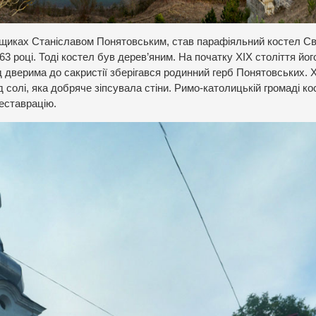
иках Станіславом Понятовським, став парафіяльний костел Св
 році. Тоді костел був дерев’яним. На початку XIX століття йог
ад дверима до сакристії зберігався родинний герб Понятовських. 
 солі, яка добряче зіпсувала стіни. Римо-католицькій громаді ко
реставрацію.