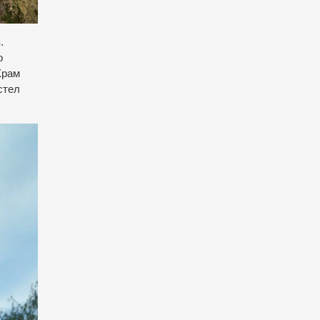
.
о
Храм
стел