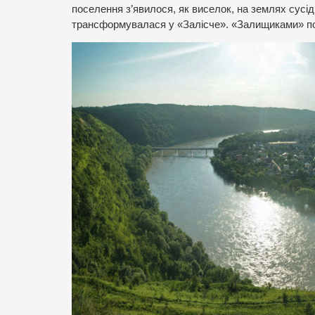
поселення з’явилося, як виселок, на землях сусід
трансформувалася у «Залісче». «Залищиками» по