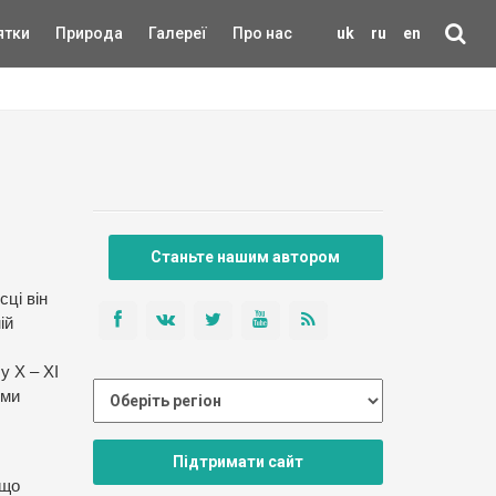
ятки
Природа
Галереї
Про нас
uk
ru
en
Станьте нашим автором
ці він
ій
у Х – ХІ
ями
Підтримати сайт
 що