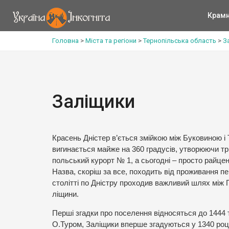
Крам
Головна
>
Міста та регіони
>
Тернопільська область
>
З
Заліщики
Красень Дністер в’ється змійкою між Буковиною і
вигинається майже на 360 градусів, утворюючи т
польський курорт № 1, а сьогодні – просто райцен
Назва, скоріш за все, походить від проживання пер
столітті по Дністру проходив важливий шлях між 
ліщини.
Перші згадки про поселення відносяться до 1444 
О.Туром, Заліщики вперше згадуються у 1340 році