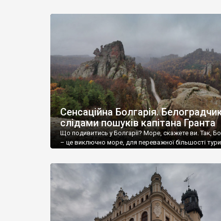
Шевченківський, Володимир-
Сенсаційна Болгарія. Белоградчик
слідами пошуків капітана Гранта
Що подивитись у Болгарії? Море, скажете ви. Так, Бо
– це виключно море, для переважної більшості тури