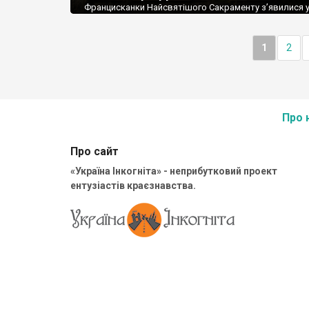
Францисканки Найсвятішого Сакраменту з’явилися у
восени 1873 року.
1
2
Про 
Про сайт
«Україна Інкогніта» - неприбутковий проект
ентузіастів краєзнавства.