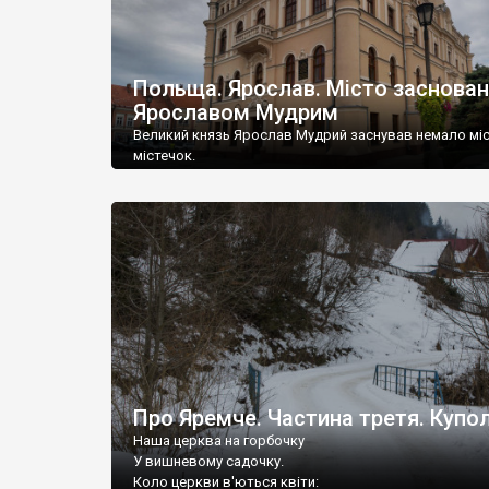
Польща. Ярослав. Місто заснова
Ярославом Мудрим
Великий князь Ярослав Мудрий заснував немало міс
містечок.
Про Яремче. Частина третя. Купо
Наша церква на горбочку
У вишневому садочку.
Коло церкви в'ються квіти: