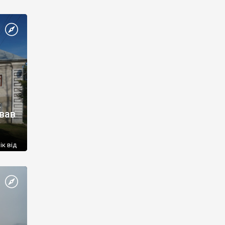
вав
ік від