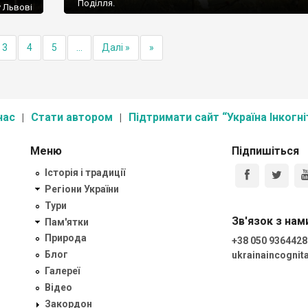
Поділля.
 Львові
3
4
5
...
Далі »
»
нас
Стати автором
Підтримати сайт “Україна Інкогні
Меню
Підпишіться
Історія і традиції
Регіони України
Тури
Зв'язок з нам
Пам'ятки
Природа
+38 050 9364428
Блог
ukrainaincogni
Галереї
Відео
Закордон