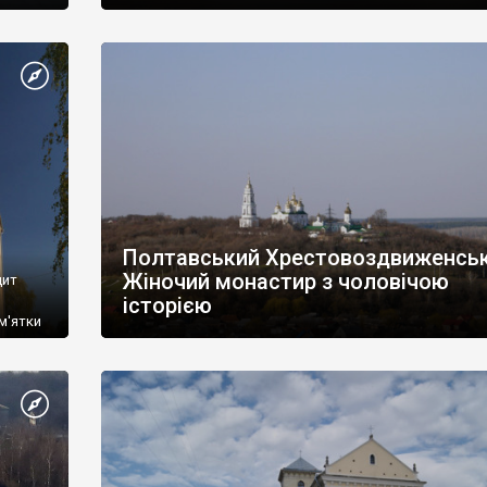
Полтавський Хрестовоздвиженськ
Жіночий монастир з чоловічою
цит
історією
ам'ятки