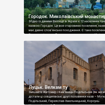
Городок. Миколаївський монасти
Згідно із даними Вікіпедії в Україні є 12 населених пун
назвою Городок. Це все старовинні поселення, назв
має давнє слов’янське походження. Є таке поселення
Рівненщині – село Городок, розташоване за 13 кіло
від Рівного. Перша згадка про нього датується 1463
Тоді Городок належав князям Збаразьким, пізніше в
до князів Солтанів, […]
Луцьк. Велкам ту
Змішайте Житомир і Кам’янець-Подільський (як же 
дістали ці совдепівські другі половинки назв – Моги
Подільський, Переяслав-Хмельницький, Корсунь-