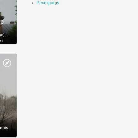
Реєстрація
ир
е) із
 і
 цієї
своїм