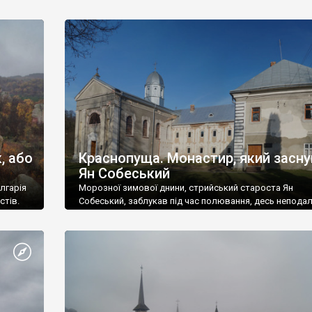
, або
Краснопуща. Монастир, який засну
Ян Собеський
лгарія
Морозної зимової днини, стрийський староста Ян
стів.
Собеський, заблукав під час полювання, десь неподал
Поморян.