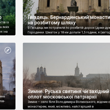
р
Гвіздець. Бернардинський монаст
на розбитому шляху
ктів із
а яких
В Гвіздець ми потрапили по розбитій дорозі (дуже-дуж
 і на
Городенки. Шматок у 18 км долали 1,5 години, я (автор
метрів
водій) прямо відчув появу кількох сивих волосин після
 роком.
"дороги".
ідійшов
Зимне. Руська святиня чи західний
оплот московської патріархії
мене
лів-
Зимне – село біля Володимира-Волинського, відоме 
монастирем, який, можливо, найстаріший в