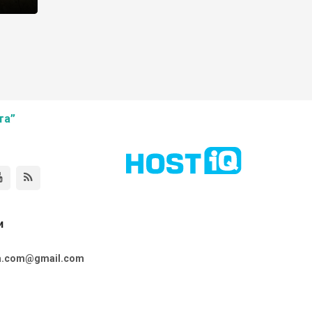
та”
и
ta.com@gmail.com