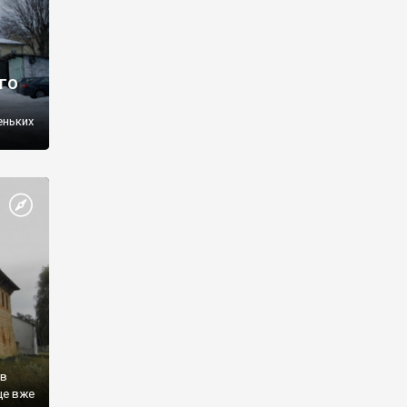
го
еньких
ке –
 в
це вже