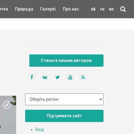
ятки
Природа
Галереї
Про нас
uk
ru
en
Станьте нашим автором
Підтримати сайт
Вхід