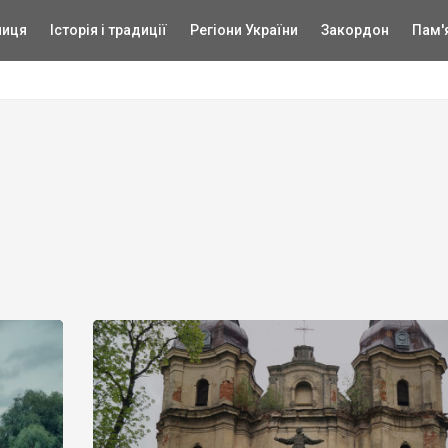
ниця
Історія і традиції
Регіони України
Закордон
Пам'