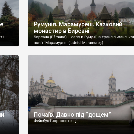
не
Румунія. Марамуреш. Казковий
монастир в Бирсані
т і
Бирсана (Bârsana) – село в Румунії, в трансільвансько
повіті Марамуреш (județul Maramureș).
ли
Почаїв. Давно під “дощем”
Фейсбук і чорносотенці