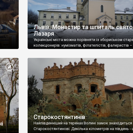
Львів. Монастир та шпиталь свято
Лазаря
Українські міста можна порівняти із збориськом стар
колекціонерів: нумізматів, філателістів, фалеристів –
кожен колекціонує щось своє, а краще – збирачів нец
дрібнесеньких японських фігур
Старокостянтинів
ні
Найпівденніший на теренах Волині замок знаходиться
Старокостянтинові. Декілька кілометрів на південь - 