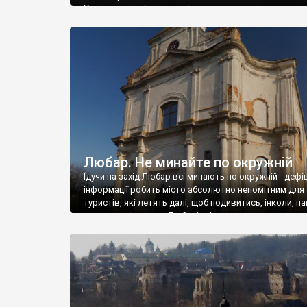
Ходять старші, ходять діти.
Любар. Не минайте по окружній
Їдучи на захід Любар всі минають по окружній - дефі
інформації робить місто абсолютно непомітним для
туристів, які летять далі, щоб подивитись, інколи, п
такого ж рівня, як у Любарі, а ін