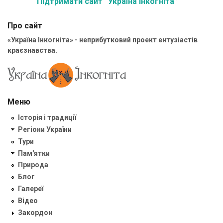
Підтримати сайт “Україна Інкогніта”
Про сайт
«Україна Інкогніта» - неприбутковий проект ентузіастів
краєзнавства.
Меню
Історія і традиції
Регіони України
Тури
Пам'ятки
Природа
Блог
Галереї
Відео
Закордон