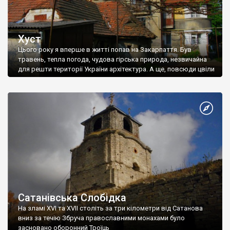
Хуст
Цього року я вперше в житті попав на Закарпаття. Був
травень, тепла погода, чудова гірська природа, незвичайна
для решти території України архітектура. А ще, повсюди цвіли
сакури.
Сатанівська Слобідка
На зламі XVI та XVII століть за три кілометри від Сатанова
вниз за течію Збруча православними монахами було
засновано оборонний Троїць