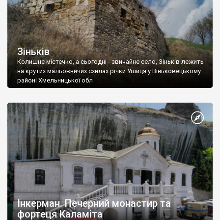
Зіньків
Колишнє містечко, а сьогодні - звичайне село, Зіньків лежить
на крутих мальовничих схилах річки Ушиця у Віньковецькому
районі Хмельницької обл
Інкерман. Печерний монастир та
фортеця Каламіта