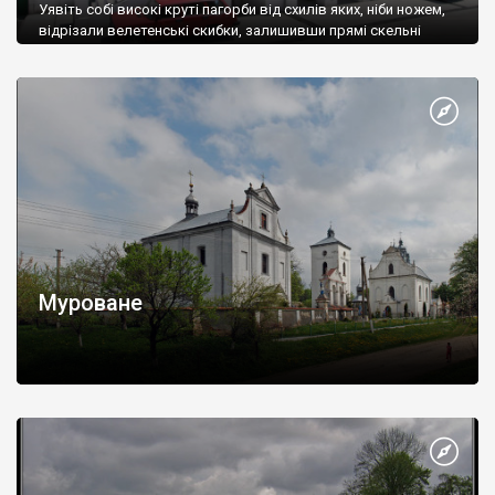
Уявіть собі високі круті пагорби від схилів яких, ніби ножем,
відрізали велетенські скибки, залишивши прямі скельні
стінки.
Муроване