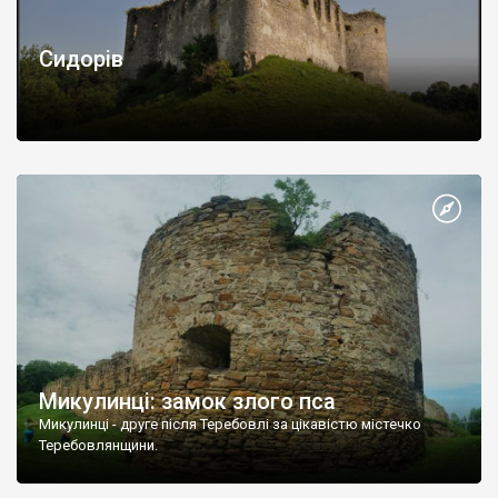
Сидорів
Микулинці: замок злого пса
Микулинці - друге після Теребовлі за цікавістю містечко
Теребовлянщини.