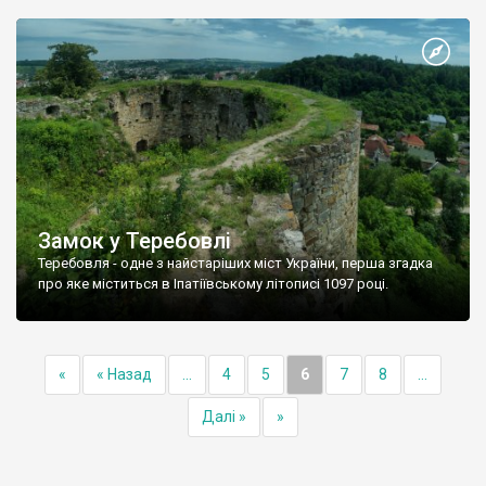
Замок у Теребовлі
Теребовля - одне з найстаріших міст України, перша згадка
про яке міститься в Іпатіївському літописі 1097 році.
«
« Назад
...
4
5
6
7
8
...
Далі »
»