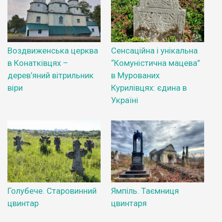
Воздвиженська церква
Сенсаційна і унікальна
в Конатківцях –
“Комуністична мацева”
дерев’яний вітрильник
в Мурованих
віри
Курилівцях: єдина в
Україні
Голубече. Старовинний
Ямпіль. Таємниця
цвинтар
цвинтаря