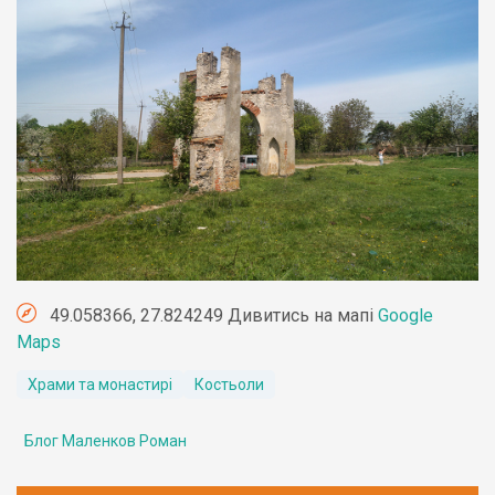
49.058366, 27.824249 Дивитись на мапі
Google
Maps
Храми та монастирі
Костьоли
Блог Маленков Роман