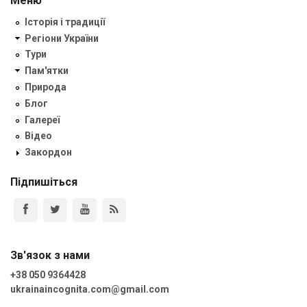
Меню
Історія і традиції
Регіони України
Тури
Пам'ятки
Природа
Блог
Галереї
Відео
Закордон
Підпишіться
Зв'язок з нами
+38 050 9364428
ukrainaincognita.com@gmail.com