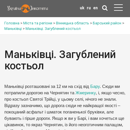
uk
ru
en
Головна
>
Міста та регіони
>
Вінницька область
>
Барський район
>
Маньківці
>
Маньківці. Загублений костьол
Маньківці. Загублений
костьол
Маньківці розташовані за 12 км на схід від
Бару
. Сюди ми
потрапили дорогою на Чернятин та
Жмеринку
, і, якщо чесно,
про костьол Святої Трійці, у цьому селі, нічого не знали.
Відразу зазначимо, що дорога сюди не найкращої якості –
покоцаний асфальт і шматок поганенької бруківки, але
бувають і гірше дороги. Якщо ж ви у Барі, і вам хочеться ще
цікавинок, то якраз Чернятин, із його неоготичним палацом,