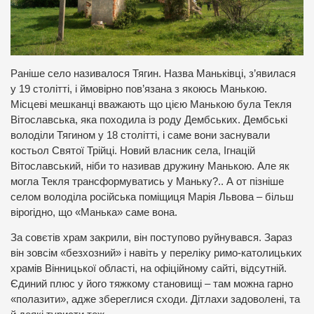
Раніше село називалося Тягин. Назва Маньківці, з’явилася
у 19 столітті, і ймовірно пов’язана з якоюсь Манькою.
Місцеві мешканці вважають що цією Манькою була Текля
Вітославська, яка походила із роду Дембських. Дембські
володіли Тягином у 18 столітті, і саме вони заснували
костьол Святої Трійці. Новий власник села, Ігнацій
Вітославський, ніби то називав дружину Манькою. Але як
могла Текля трансформуватись у Маньку?.. А от пізніше
селом володіла російська поміщиця Марія Львова – більш
вірогідно, що «Манька» саме вона.
За совєтів храм закрили, він поступово руйнувався. Зараз
він зовсім «безхозний» і навіть у переліку римо-католицьких
храмів Вінницької області, на офіційному сайті, відсутній.
Єдиний плюс у його тяжкому становищі – там можна гарно
«полазити», адже збереглися сходи. Дітлахи задоволені, та