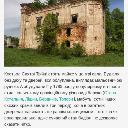
Костьол Святої Трійці стоїть майже у центрі села. Будівля
без даху та дверей, вся облуплена, виглядає мальовничою
руїною. А збудували її у 1789 році у популярному в ті часи
стилі польському провінційному різновиді бароко (
Стара
Котельня
,
Ліщин
,
Бердичів
,
Топори
і, мабуть, сотні інших
схожих храмів звели в той період), хоча в багатьох
джерелах називають це раннім класицизмом – хто зна як
воно правильно, адже сучасний стан будівлі не дозволяє
сказати чітко.