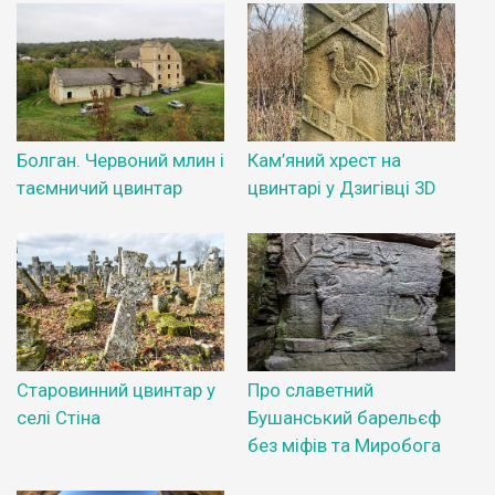
Болган. Червоний млин і
Кам’яний хрест на
таємничий цвинтар
цвинтарі у Дзигівці 3D
Старовинний цвинтар у
Про славетний
селі Стіна
Бушанський барельєф
без міфів та Миробога