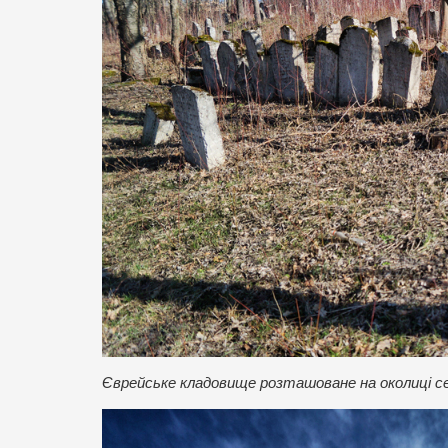
Єврейське кладовище розташоване на околиці се