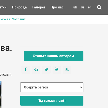
ятки
Природа
Галереї
Про нас
uk
ru
en
церква. Фотозвіт
ва.
Станьте нашим автором
тозвіт.
Підтримати сайт