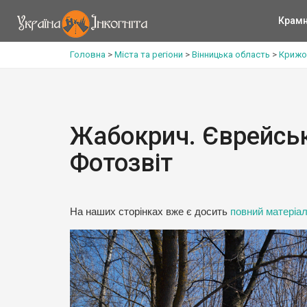
Крам
Головна
>
Міста та регіони
>
Вінницька область
>
Крижо
Жабокрич. Єврейськ
Фотозвіт
На наших сторінк
ах вже є досить
повний матеріа