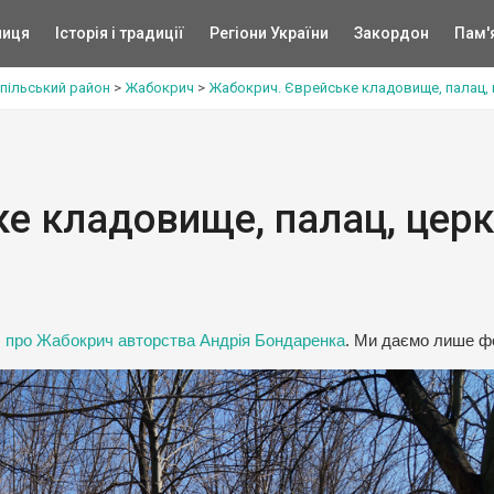
ниця
Історія і традиції
Регіони України
Закордон
Пам'
пільський район
>
Жабокрич
>
Жабокрич. Єврейське кладовище, палац, 
е кладовище, палац, церк
л про Жабокрич авторства Андрія Бондаренка
. Ми даємо лише фо