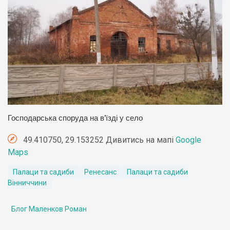
Господарська споруда на в’їзді у село
49.410750, 29.153252 Дивитись на мапі
Google
Maps
Палаци та садиби
Ренесанс
Палаци та садиби
Вінниччини
Блог Маленков Роман