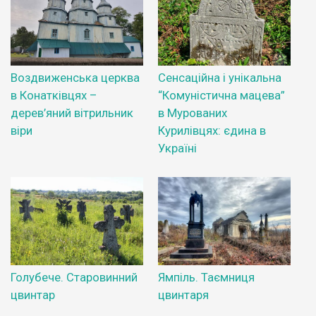
Воздвиженська церква
Сенсаційна і унікальна
в Конатківцях –
“Комуністична мацева”
дерев’яний вітрильник
в Мурованих
віри
Курилівцях: єдина в
Україні
Голубече. Старовинний
Ямпіль. Таємниця
цвинтар
цвинтаря