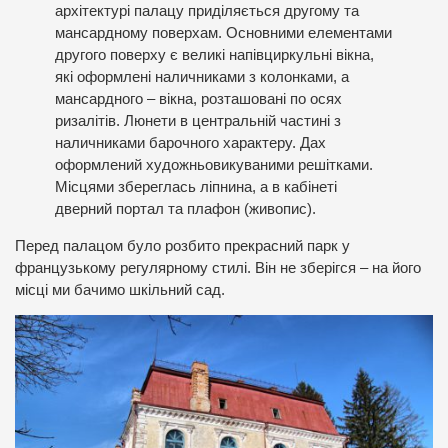
архітектурі палацу приділяється другому та
мансардному поверхам. Основними елементами
другого поверху є великі напівциркульні вікна,
які оформлені наличниками з колонками, а
мансардного – вікна, розташовані по осях
ризалітів. Люнети в центральній частині з
наличниками барочного характеру. Дах
оформлений художньовикуваними решітками.
Місцями збереглась ліпнина, а в кабінеті
дверний портал та плафон (живопис).
Перед палацом було розбито прекрасний парк у
французькому регулярному стилі. Він не зберігся – на його
місці ми бачимо шкільний сад.