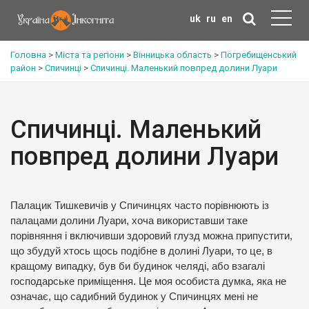
uk
ru
en
Головна
>
Міста та регіони
>
Вінницька область
>
Погребищенський
район
>
Спичинці
>
Спичинці. Маленький повпред долини Луари
Спичинці. Маленький
повпред долини Луари
Палацик Тишкевичів у Спичинцях часто порівнюють із
палацами долини Луари, хоча використавши таке
порівняння і включивши здоровий глузд можна припустити,
що збудуй хтось щось подібне в долині Луари, то це, в
кращому випадку, був би будинок челяді, або взагалі
господарське приміщення. Це моя особиста думка, яка не
означає, що садибний будинок у Спичинцях мені не