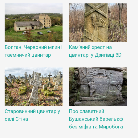
Болган. Червоний млин і
Кам’яний хрест на
таємничий цвинтар
цвинтарі у Дзигівці 3D
Старовинний цвинтар у
Про славетний
селі Стіна
Бушанський барельєф
без міфів та Миробога