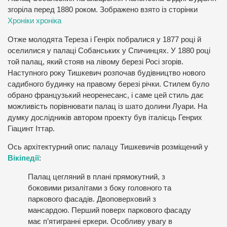
згоріла перед 1880 роком. Зображено взято із сторінки
Хроніки хроніка
Отже молодята Тереза і Генріх побралися у 1877 році й
оселилися у палаці Собанських у Спичинцях. У 1880 році
той палац, який стояв на лівому березі Росі згорів.
Наступного року Тишкевич розпочав будівництво нового
садибного будинку на правому березі річки. Стилем було
обрано французький неоренесанс, і саме цей стиль дає
можливість порівнювати палац із шато долини Луари. На
думку дослідників автором проекту був італієць Генрих
Гіацинт Іттар.
Ось архітектурний опис палацу Тишкевичів розміщений у
Вікіпедії
:
Палац цегляний в плані прямокутний, з
боковими ризалітами з боку головного та
паркового фасадів. Двоповерховий з
мансардою. Перший поверх паркового фасаду
має п’ятигранні еркери. Особливу увагу в