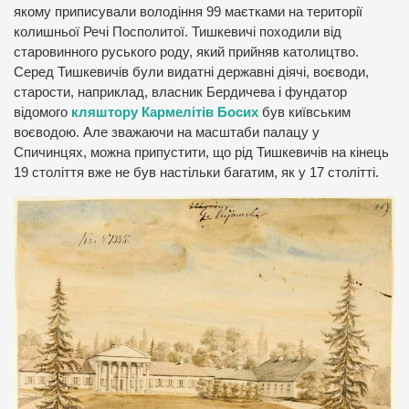
якому приписували володіння 99 маєтками на території
колишньої Речі Посполитої. Тишкевичі походили від
старовинного руського роду, який прийняв католицтво.
Серед Тишкевичів були видатні державні діячі, воєводи,
старости, наприклад, власник Бердичева і фундатор
відомого
кляштору Кармелітів Босих
був київським
воєводою. Але зважаючи на масштаби палацу у
Спичинцях, можна припустити, що рід Тишкевичів на кінець
19 століття вже не був настільки багатим, як у 17 столітті.