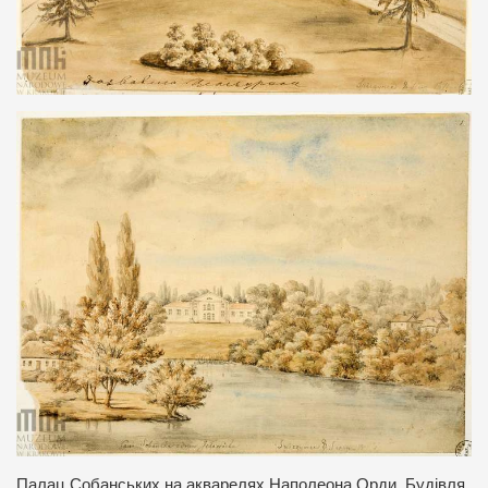
Палац Собанських на акварелях Наполеона Орди. Будівля