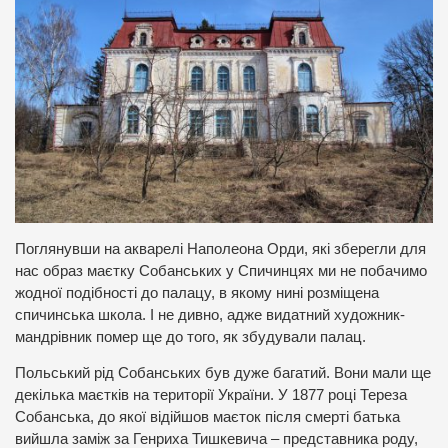
Поглянувши на акварелі Наполеона Орди, які зберегли для
нас образ маєтку Собанських у Спичинцях ми не побачимо
жодної подібності до палацу, в якому нині розміщена
спичинська школа. І не дивно, адже видатний художник-
мандрівник помер ще до того, як збудували палац.
Польський рід Собанських був дуже багатий. Вони мали ще
декілька маєтків на території України. У 1877 році Тереза
Собанська, до якої відійшов маєток після смерті батька
вийшла заміж за Генриха Тишкевича – представника роду,