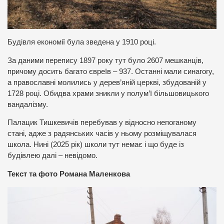
Будівля економії була зведена у 1910 році.
За даними перепису 1897 року тут було 2607 мешканців,
причому досить багато євреїв – 937. Останні мали синагогу,
а православні молились у дерев’яній церкві, збудованій у
1728 році. Обидва храми зникли у полум’ї більшовицького
вандалізму.
Палацик Тишкевичів перебував у відносно непоганому
стані, адже з радянських часів у ньому розміщувалася
школа. Нині (2025 рік) школи тут немає і що буде із
будівлею далі – невідомо.
Текст та фото Романа Маленкова