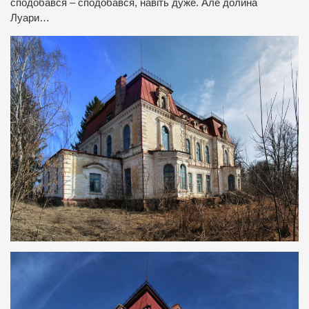
сподобався – сподобався, навіть дуже. Але долина
Луари…