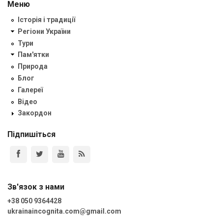
Меню
Історія і традиції
Регіони України
Тури
Пам'ятки
Природа
Блог
Галереї
Відео
Закордон
Підпишіться
Зв'язок з нами
+38 050 9364428
ukrainaincognita.com@gmail.com