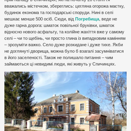
вважались містечком, збереглись: цегляна огорожа маєтку,
будинок економа та господарські споруди. Нині в селі
мешкає менше 500 осіб. Сюди, від
Погребища
, веде не
дуже гарна дорога: шматок повільної бруківки, шматок
відносно нового асфальту, та колійне жахіття вже у самому
селі – чи то щебінь, чи просто глина із випадковим камінням
– зрозуміти важко. Село дуже розкидане і дуже тихе. Якби
не доглянуті дворища, можна було б взагалі засумніватися
в його заселеності. Також не полишало питання – чим
займаються ці невидимі люди, які живуть у Спичинцях.