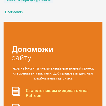
Замки та фортеці Туреччини
Блог admin
Допоможи
сайту
Україна Інкогніта - незалежний краєзнавчий проект,
створений ентузіастами. Щоб працювати далі, нам
потрібна ваша підтримка.
Станьте нашим меценатом на
Patreon