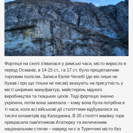
Фортеця на скелі з’явилася у римські часи, місто виросло в
період Османів, в 14-15 ст., і в 17 ст. було процвітаючим
торговим полісом. Записи Евлія Челебі (де він лише не
бував і про що тільки не писав) вказують на присутність у
місті шкіряних мануфактур, майстерень мідного
виробництва та ткацьких цехів. Тоді фортецю значно
укріпили, потім вона занепала – кому вона була потрібна в
ті часи, коли всі військові дії століттями відбувалися за
тисячі кілометрів від Каледжика. В 20 столітті маківку гори
прикрасили пам’ятником Ататюрку та величезним
національним стягом – навряд чи є в Туреччині місто без