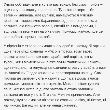
Уявіть собі піцу, але в кілька раз тоншу, без сиру і грибів –
оце типу лахмаджун Lahmacun. Тут тонкий корж, ніби
великий млинець, але цупкий, намащується м’ясним
фаршем – переважно бараниною, рідше яловичиною, з
величезною кількістю зелені, спецій та з помідорами, і
відправляється у піч на 5 хвилин. Причому, найчастіше це
все роблять прямо при тобі.
У вірменів є страва лахмаджо, а у арабів – лахму бі-аджина,
що в перекладі означає – м’ясо із тістом, тому варто
вважати оригінальним саме арабський варіант, потім
турецький і вірменський, а вже потім італійський. Кажуть,
що венеціанці та генуезці запозичили страву у арабів, а вже
на Аппенінах її вдосконалили, перетворивши на піцу. Самі
італійці це заперечують – кажуть що піца відома із часів
римських імператорів та патриціїв. Мовляв, після гучних
панських бенкетів, біднота змітала із столу залишки, і
запікала це все у тісті. Хто зна. Мені не принципово. Але
лахмаджун за смаком нітрохи не схожий на піцу, ні тістом, ні
начинкою. Він інший, але не менш смачний.