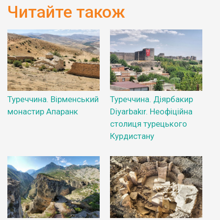
Читайте також
Туреччина. Вірменський
Туреччина. Діярбакир
монастир Апаранк
Diyarbakır. Неофіційна
столиця турецького
Курдистану