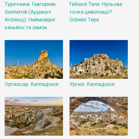
Туреччина. Гевгерник
Гебеклі Тепе. Нульова
Gevhernik (Ардануч
точка цивілізації?
Ardanuç). Неймовірні
Göbekli Tepe
каньйон та замок
Ортахісар. Каппадокія
Ургюп. Каппадокія