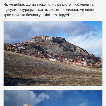
Як же добре, що ми заскочили у це місто і побачили та
відчули те турецьке життя, яке, як виявилося, ми лише
краєчком ока бачили у Іскіліпі та Чорумі.