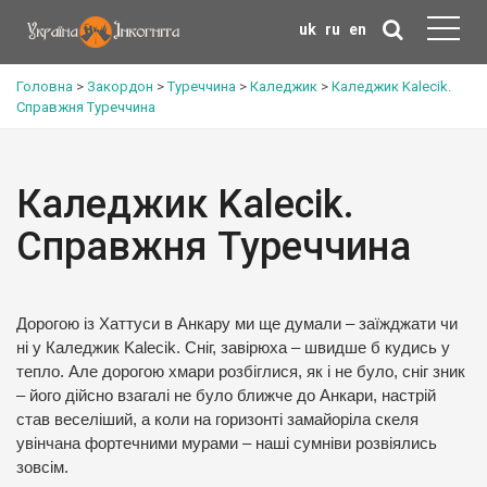
uk
ru
en
Головна
>
Закордон
>
Туреччина
>
Каледжик
>
Каледжик Kalecik.
Справжня Туреччина
Каледжик Kalecik.
Справжня Туреччина
Дорогою із Хаттуси в Анкару ми ще думали – заїжджати чи
ні у Каледжик Kalecik. Сніг, завірюха – швидше б кудись у
тепло. Але дорогою хмари розбіглися, як і не було, сніг зник
– його дійсно взагалі не було ближче до Анкари, настрій
став веселіший, а коли на горизонті замайоріла скеля
увінчана фортечними мурами – наші сумніви розвіялись
зовсім.