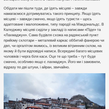
Обідати ми пішли туди, де їдять місцеві – завжди
намагаємося дотримуватись такого принципу. Якщо їдять
місцеві – завжди смачно, якщо їдять туристи – щось
адаптоване і малопоживне, типу пародії на Макдональдс. В
Каледжику місцеві сиділи у закладі із написами «Піде» та
«Лахмаджун». Сама будівля схожа на радянський пункт
прийому склотари – металевий каркас оббитий фанерою чи
двп, чи оргалітом якимось, із великим вітринним склом, на
якому й були відповідні написи. Всередині багато місцевих
чоловіків і черга біля каси. Оце те що треба – тут буде
смачно, особливо якщо є лахмаджун. Його ми і замовили,
відразу по дві штуки, і айран, звичайно.