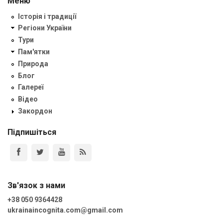
Меню
Історія і традиції
Регіони України
Тури
Пам'ятки
Природа
Блог
Галереї
Відео
Закордон
Підпишіться
Зв'язок з нами
+38 050 9364428
ukrainaincognita.com@gmail.com