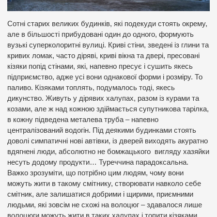
Сотні старих великих будинків, які подекуди стоять окрему,
але в більшості прибудовані один до одного, формують
вузькі суперколоритні вулиці. Криві стіни, зведені із глини та
кривих ломак, часто діряві, криві вікна та двері, пресовані
кізяки попід стінами, які, напевно пресує і сушить якесь
підприємство, адже усі вони однакової форми і розміру. То
паливо. Кізяками топлять, подумалось тоді, якесь
дикунство. Живуть у дірявих халупах, разом із курами та
козами, але ж над кожною здіймається супутникова тарілка,
в кожну підведена металева труба – напевно
централізований водогін. Під деякими будинками стоять
доволі симпатичні нові автівки, із дверей виходять акуратно
вдягнені люди, абсолютно не бомжацького вигляду хазяйки
несуть додому продукти… Туреччина парадоксальна.
Важко зрозуміти, що потрібно цим людям, чому вони
можуть жити в такому смітнику, створювати навколо себе
смітник, але залишатися добрими і щирими, приємними
людьми, які зовсім не схожі на волоцюг – здавалося лише
волоцюги можуть жити в таких халупах і топити кізяками.