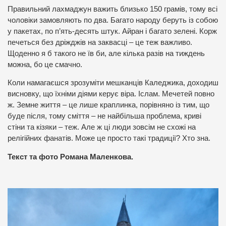
Правильний лахмаджун важить близько 150 грамів, тому всі
чоловіки замовляють по два. Багато народу беруть із собою
у пакетах, по п’ять-десять штук. Айран і багато зелені. Корж
печеться без дріжджів на заквасці – це теж важливо.
Щоденно я б такого не їв би, але кілька разів на тиждень
можна, бо це смачно.
Коли намагаєшся зрозуміти мешканців Каледжика, доходиш
висновку, що їхніми діями керує віра. Іслам. Мечетей повно
ж. Земне життя – це лише краплинка, порівняно із тим, що
буде після, тому сміття – не найбільша проблема, криві
стіни та кізяки – теж. Але ж ці люди зовсім не схожі на
релігійних фанатів. Може це просто такі традиції? Хто зна.
Текст та фото Романа Маленкова.