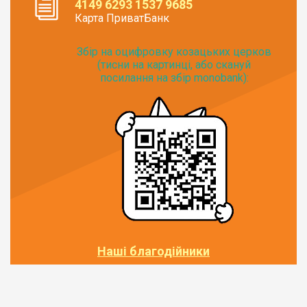
4149 6293 1537 9685
Карта ПриватБанк
Збір на оцифровку козацьких церков
(тисни на картинці, або скануй
посилання на збір monobank):
Наші благодійники