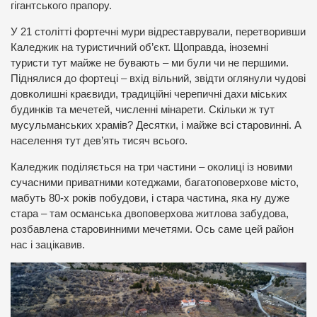
гігантського прапору.
У 21 столітті фортечні мури відреставрували, перетворивши
Каледжик на туристичний об’єкт. Щоправда, іноземні
туристи тут майже не бувають – ми були чи не першими.
Піднялися до фортеці – вхід вільний, звідти оглянули чудові
довколишні краєвиди, традиційні черепичні дахи міських
будинків та мечетей, численні мінарети. Скільки ж тут
мусульманських храмів? Десятки, і майже всі старовинні. А
населення тут дев’ять тисяч всього.
Каледжик поділяється на три частини – околиці із новими
сучасними приватними котеджами, багатоповерхове місто,
мабуть 80-х років побудови, і стара частина, яка ну дуже
стара – там османська двоповерхова житлова забудова,
розбавлена старовинними мечетями. Ось саме цей район
нас і зацікавив.