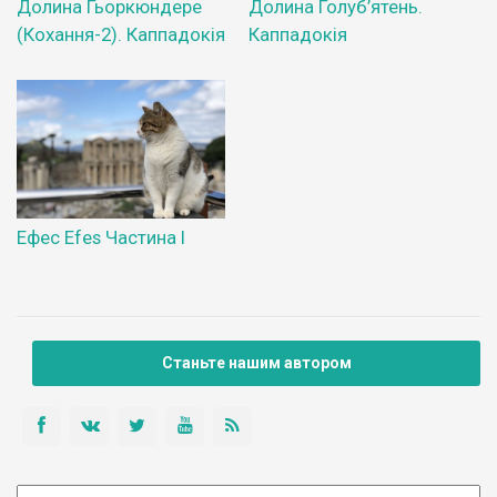
Долина Гьоркюндере
Долина Голуб’ятень.
(Кохання-2). Каппадокія
Каппадокія
Ефес Efes Частина І
Станьте нашим автором