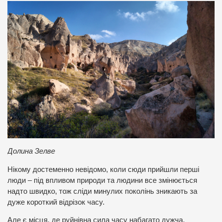
Долина Зелве
Нікому достеменно невідомо, коли сюди прийшли перші
люди – під впливом природи та людини все змінюється
надто швидко, тож сліди минулих поколінь зникають за
дуже короткий відрізок часу.
Але є місця, де руйнівна сила часу набагато дужча.