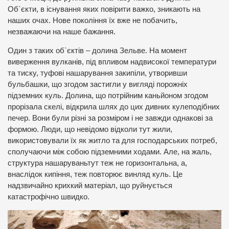
Об`єкти, в існування яких повірити важко, зникають на
наших очах. Нове покоління їх вже не побачить,
незважаючи на наше бажання.
Один з таких об`єктів – долина Зельве. На момент
виверження вулканів, під впливом надвисокої температури
та тиску, туфові нашарування закипіли, утворивши
бульбашки, що згодом застигли у вигляді порожніх
підземних куль. Долина, що потрійним каньйоном згодом
прорізала скелі, відкрила шлях до цих дивних кулеподібних
печер. Вони були різні за розміром і не завжди однакові за
формою. Люди, що невідомо відколи тут жили,
використовували їх як житло та для господарських потреб,
сполучаючи між собою підземними ходами. Але, на жаль,
структура нашаруваньтут теж не горизонтальна, а,
внаслідок кипіння, теж повторює винляд куль. Це
надзвичайно крихкий матеріал, що руйнується
катастрофічно швидко.