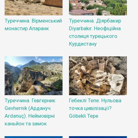
Туреччина. Вірменський
Туреччина. Діярбакир
монастир Апаранк
Diyarbakır. Неофіційна
столиця турецького
Курдистану
Туреччина. Гевгерник
Гебеклі Тепе. Нульова
Gevhernik (Ардануч
точка цивілізації?
Ardanuç). Неймовірні
Göbekli Tepe
каньйон та замок