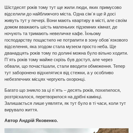
Шістдесят років тому тут ще жили люди, яких примусово
відселили до найближчого міста. Одна сім`я ще й досі
живуть тут у печері. Вони мають квартиру в місті, але своїм
домом вважають шість маленьких підземних кімнат, де
ночують та тримають невеличке кафе. Їхньому
господарству пощастило не потрапити в зону обов`язкового
відселення, яка згодом стала музеєм просто неба. Ще
дванадцять років тому по долині можна було вільно ходити.
П`ять років тому майже скрізь був доступ, але через
обвали, що почастішали, стали вводити обмеження. Тепер
тут заборонено відхилятися від стежки, а у особливо
небезпечних місцях чергують охоронці.
Багато що зникло за ці п`ять – десять років, похилилося,
розтріскалося, перетворилося на дрібні камінці.
Залишається лише уявляти, як тут було в ті часи, коли тут
вирувало життя.
Автор Андрій Яковенко.