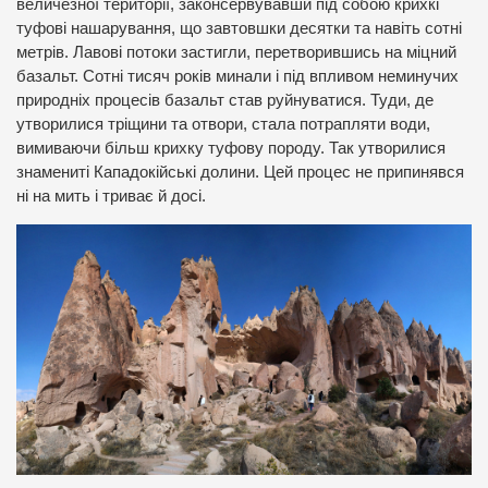
величезної території, законсервувавши під собою крихкі
туфові нашарування, що завтовшки десятки та навіть сотні
метрів. Лавові потоки застигли, перетворившись на міцний
базальт. Сотні тисяч років минали і під впливом неминучих
природніх процесів базальт став руйнуватися. Туди, де
утворилися тріщини та отвори, стала потрапляти води,
вимиваючи більш крихку туфову породу. Так утворилися
знамениті Кападокійські долини. Цей процес не припинявся
ні на мить і триває й досі.