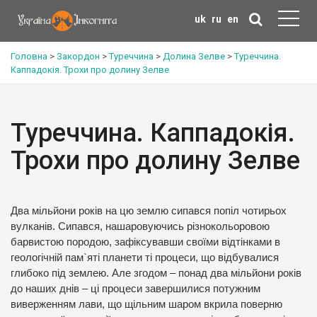
uk
ru
en
Головна
>
Закордон
>
Туреччина
>
Долина Зелве
>
Туреччина.
Каппадокія. Трохи про долину Зелве
Туреччина. Каппадокія.
Трохи про долину Зелве
Два мільйони років на цю землю сипався попіл чотирьох
вулканів. Сипався, нашаровуючись різнокольоровою
барвистою породою, зафіксувавши своїми відтінками в
геологічній пам`яті планети ті процеси, що відбувалися
глибоко під землею. Але згодом – понад два мільйони років
до наших днів – ці процеси завершилися потужним
виверженням лави, що щільним шаром вкрила поверню