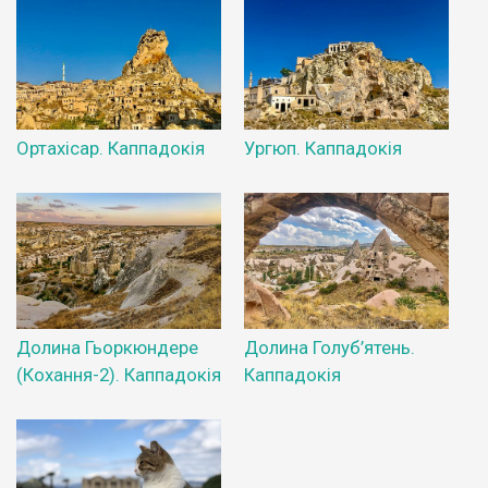
Ортахісар. Каппадокія
Ургюп. Каппадокія
Долина Гьоркюндере
Долина Голуб’ятень.
(Кохання-2). Каппадокія
Каппадокія