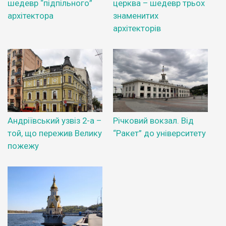
шедевр “підпільного”
церква – шедевр трьох
архітектора
знаменитих
архітекторів
Андріївський узвіз 2-а –
Річковий вокзал. Від
той, що пережив Велику
“Ракет” до університету
пожежу