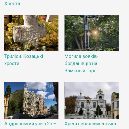
Хреста
Триліси. Козацькі
Могила вояків-
хрести
богданівців на
Замковій горі
Андріївський узвіз 2в –
Хрестовоздвиженська