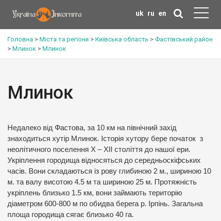
uk
ru
en
Головна
>
Міста та регіони
>
Київська область
>
Фастівський район
>
Млинок
>
Млинок
Млинок
Недалеко від Фастова, за 10 км на північний захід
знаходиться хутір Млинок. Історія хутору бере початок з
неолітичного поселення X – XII століття до нашої ери.
Укріплення городища відносяться до середньоскіфських
часів. Вони складаються із рову глибиною 2 м., шириною 10
м. та валу висотою 4.5 м та шириною 25 м. Протяжність
укріплень близько 1.5 км, вони займають територію
діаметром 600-800 м по обидва берега р. Ірпінь. Загальна
площа городища сягає близько 40 га.