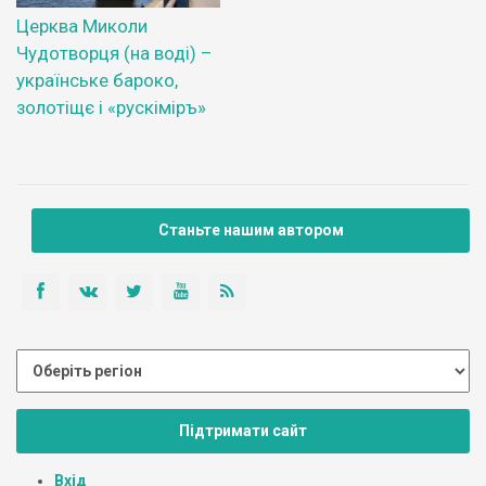
Церква Миколи
Чудотворця (на воді) –
українське бароко,
золотіщє і «рускіміръ»
Станьте нашим автором
Підтримати сайт
Вхід