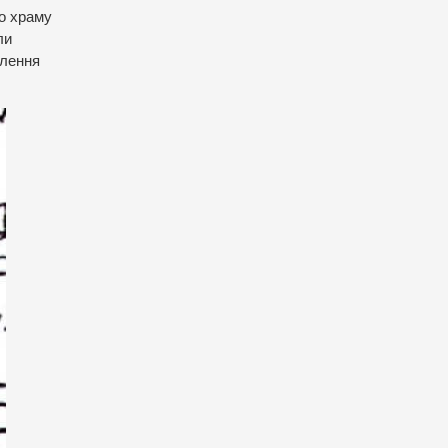
го храму
ли
блення