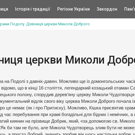
ниця
Історія і традиції
Регіони України
Закордон
Пам'
рами Подолу. Дзвіниця церкви Миколи Доброго
ниця церкви Миколи Добр
 на Подолі з давніх-давен. Можливо ще із домонгольських часів
 відомо, що в кінці 16 століття, легендарний козацький отаман С
урецького полону, спорудив дерев’яну церкву Миколи Чудотворця
документальний відлік свого віку церква Миколи Доброго почала із
про це немає (як і про Притиску). Можливо, Кішка присвятив хра
час перебування при храмі богадільні для бідних і немічних, а 
атий киянин на прізвище Добрик, який, «за допомогою св. Микол
Як би там не було, але Микола Чудотворець злим бути не може,
ець, а просто Добрий, значить зробив він щось настільки добре, 