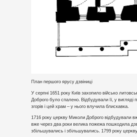
План першого ярусу дзвіниці
У серпні 1651 року Київ захопило військо литовс
Доброго було спалено. Відбудували її, у вигляді 
згорів і цей храм – у нього влучила блискавка.
1716 року церкву Миколи Доброго відбудували вж
вже через два роки велика пожежа пошкодила дзвін
збільшувались і збільшувались. 1799 року церкву