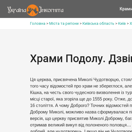
Крам
Головна
>
Міста та регіони
>
Київська область
>
Київ
>
Х
Храми Подолу. Дзві
Ця церква, присвячена Миколі Чудотворцю, стояла
того часу відомостей про храм не збереглося, але
Кішка, на честь свого чудесного визволення із т
місці старої, яка згоріла ще до 1555 року. Отже, 
16 століття. А чому Доброго? Точних відомостей 
Доброму Миколі, можливо назва сформувалася під 
версія, що церкву присвятив Миколі Доброму, баг
отримав великий викуп від полоненого половця… 
добрий, але чудотворець. І якщо він не Чудотвор