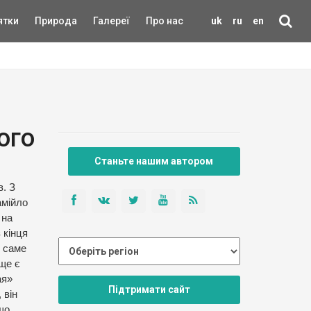
ятки
Природа
Галереї
Про нас
uk
ru
en
ого
Станьте нашим автором
. З
амійло
 на
 кінця
м саме
ще є
ая»
Підтримати сайт
 він
що