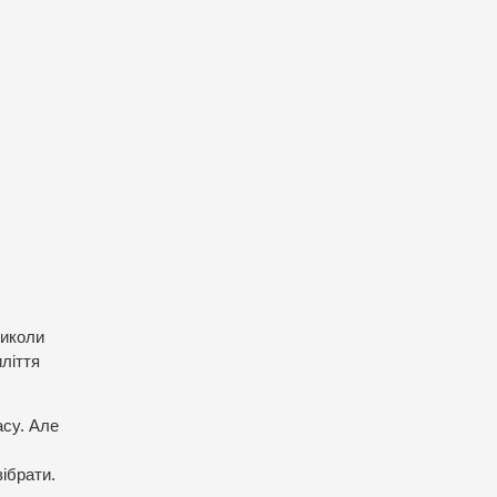
Миколи
иліття
асу. Але
ібрати.