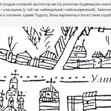
й (згодом головний архітектор міста) розпочав будівництво ново
 – класицизм (у той час наймодніший і найпоширеніший). Закінчи
им із головних храмів Подолу. Вона вирізнялася багатством оздо