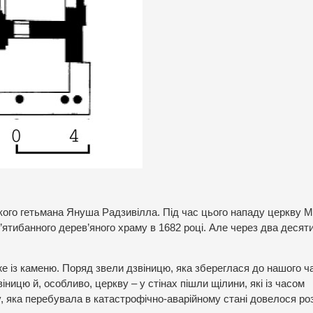
ького гетьмана Януша Радзивілла. Під час цього нападу церкву 
п’ятибанного дерев’яного храму в 1682 році. Але через два десят
е із каменю. Поряд звели дзвіницю, яка збереглася до нашого ч
ицю й, особливо, церкву – у стінах пішли щілини, які із часом
, яка перебувала в катастрофічно-аварійному стані довелося роз