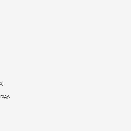
о).
году.