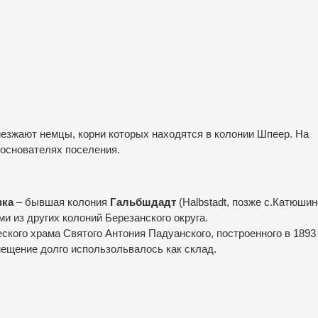
иезжают немцы, корни которых находятся в колонии Шпеер. На
 основателях поселения.
вка
– бывшая колония
Гальбшдадт
(Halbstadt, позже с.Катюшин
и из других колоний Березанского округа.
ского храма Святого Антония Падуанского, построенного в 1893 
ещение долго использольвалось как склад.