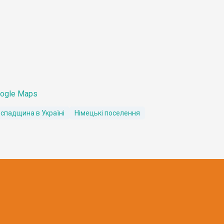
ogle Maps
 спадщина в Україні
Німецькі поселення