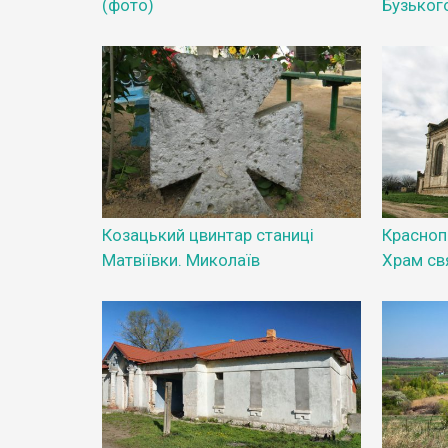
(фото)
Бузьког
Козацький цвинтар станиці
Красноп
Матвіївки. Миколаїв
Храм св