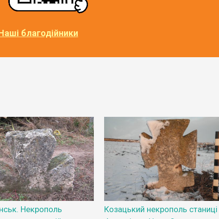
Наші благодійники
нськ. Некрополь
Козацький некрополь станиці