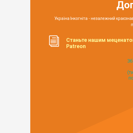
До
Україна Інкогніта - незалежний краєзн
п
Станьте нашим меценато
Patreon
Зб
(т
по