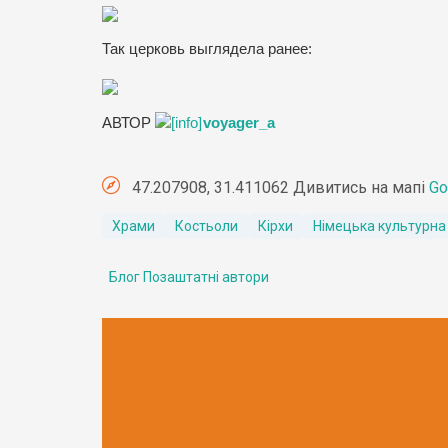
Так церковь выглядела ранее:
АВТОР
voyager_a
47.207908, 31.411062 Дивитись на мапі
Go
Храми
Костьоли
Кірхи
Німецька культурна
Блог Позаштатні автори