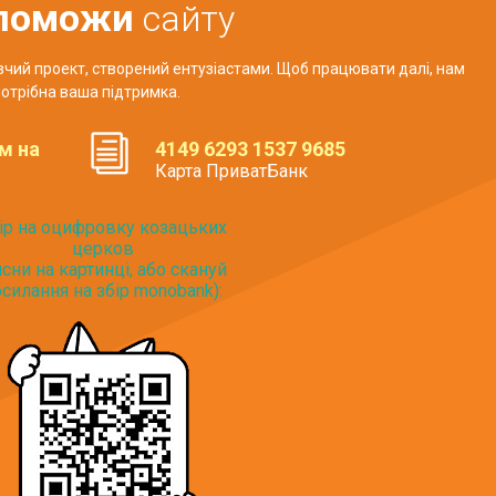
поможи
сайту
авчий проект, створений ентузіастами. Щоб працювати далі, нам
отрібна ваша підтримка.
м на
4149 6293 1537 9685
Карта ПриватБанк
ір на оцифровку козацьких
церков
исни на картинці, або скануй
силання на збір monobank):