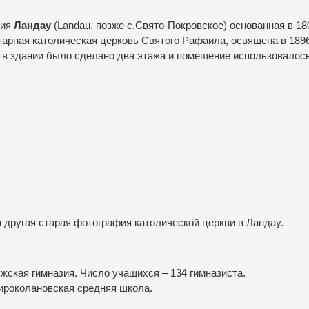
ния
Ландау
(Landau, позже с.Свято-Покровское) основанная в 180
тарная католическая церковь Святого Рафаила, освящена в 1896
 в здании было сделано два этажа и помещение использовалось
 другая старая фотография католической церкви в Ландау.
жская гимназия. Число учащихся – 134 гимназиста.
ироколановская средняя школа.