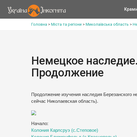
Крам
Головна
>
Міста та регіони
>
Миколаївська область
>
Не
Немецкое наследие.
Продолжение
Продолжение изучения наследия Березанского не
сейчас Николаевская область).
Начало:
Колония Карлсруэ (с.Степовое)