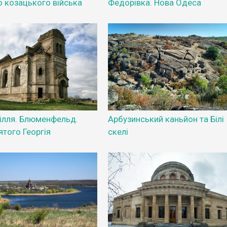
о козацького війська
Федорівка. Нова Одеса
ілля. Блюменфельд.
Арбузинський каньйон та Білі
ятого Георгія
скелі