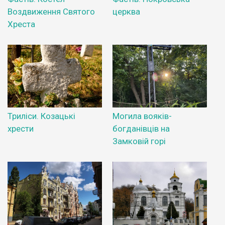
Воздвиження Святого
церква
Хреста
Триліси. Козацькі
Могила вояків-
хрести
богданівців на
Замковій горі