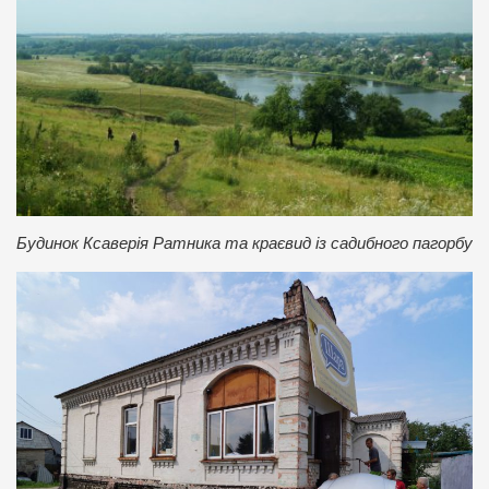
Будинок Ксаверія Ратника та краєвид із садибного пагорбу