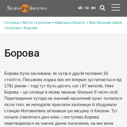
uk
ru
en
Головна
>
Міста та регіони
>
Київська область
>
Фастівський район
>
Борова
>
Борова
Борова
Борова була заснована, як хутір в другій половині 18
століття. Письмова згадка про неї вперше зустрічається під
1781 роком – тоді тут було десять хат і 87 жителів. Нині
Борова – це селище в якому мешкає близько 9 тисяч осіб.
Перетворення хутора на значний населений пункт почалося
після того, як неподалік проклали залізницю й збудували
станцію Мотовилівка зв’язавши цю місцину із Києвом. Тут
почали з’являтися дачі киян, і поступово Борова
перетворилася на значне дачне поселення, на яке вона