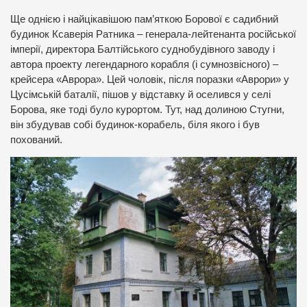
Ще однією і найцікавішою пам’яткою Борової є садибний
будинок Ксаверія Ратника – генерала-лейтенанта російської
імперії, директора Балтійського суднобудівного заводу і
автора проекту легендарного корабля (і сумнозвісного) –
крейсера «Аврора». Цей чоловік, після поразки «Аврори» у
Цусімській баталії, пішов у відставку й оселився у селі
Борова, яке тоді було курортом. Тут, над долиною Стугни,
він збудував собі будинок-корабель, біля якого і був
похований.