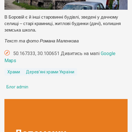
В Боровій є й інші старовинні будівлі, зведені у дачному
селищі – старі крамниці, житлові будинки (дачі), колишня
земська школа.
Текст та фото Романа Маленкова
50.167333, 30.100651 Дивитись на мапі
Google
Maps
Храми
Дерев'яні храми України
Блог admin