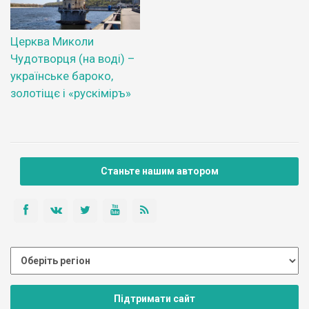
Церква Миколи
Чудотворця (на воді) –
українське бароко,
золотіщє і «рускіміръ»
Станьте нашим автором
Підтримати сайт