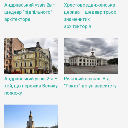
Андріївський узвіз 2в –
Хрестовоздвиженська
шедевр “підпільного”
церква – шедевр трьох
архітектора
знаменитих
архітекторів
Андріївський узвіз 2-а –
Річковий вокзал. Від
той, що пережив Велику
“Ракет” до університету
пожежу