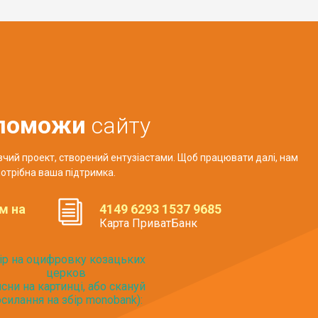
поможи
сайту
авчий проект, створений ентузіастами. Щоб працювати далі, нам
отрібна ваша підтримка.
м на
4149 6293 1537 9685
Карта ПриватБанк
ір на оцифровку козацьких
церков
исни на картинці, або скануй
силання на збір monobank):