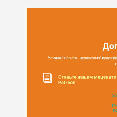
До
Україна Інкогніта - незалежний краєзн
п
Станьте нашим меценато
Patreon
Зб
(т
по