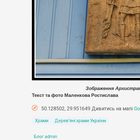
Зображення Архистра
Текст та фото Маленкова Ростислава
50.128502, 29.951649 Дивитись на мапі
Go
Храми
Дерев'яні храми України
Блог admin