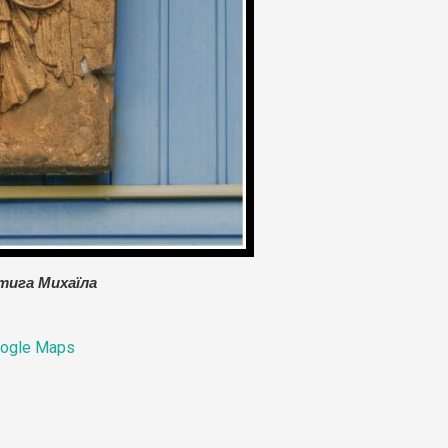
тига Михаїла
ogle Maps