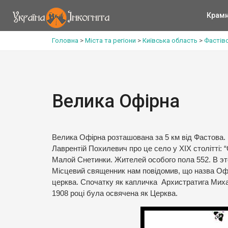
Крам
Головна
>
Міста та регіони
>
Київська область
>
Фастів
Велика Офірна
Велика Офірна розташована за 5 км від Фастова.
Лаврентій Похилевич про це село у ХІХ столітті
Малой Снетинки. Жителей особого пола 552. В эт
Місцевий священник нам повідомив, що назва Офі
церква. Спочатку як капличка Архистратига Михаї
1908 році була освячена як Церква.