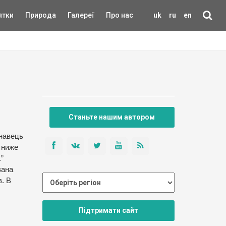
ятки
Природа
Галереї
Про нас
uk
ru
en
Станьте нашим автором
знавець
 ниже
”
вана
в. В
Підтримати сайт