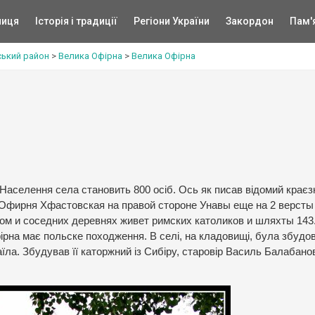
ниця
Історія і традиції
Регіони України
Закордон
Пам'
ський район
>
Велика Офірна
>
Велика Офірна
 Населення села становить 800 осіб. Ось як писав відомий крає
: “Офирня Хфастовская на правой стороне Унавы еще на 2 версты
ом и соседних деревнях живет римских католиков и шляхты 143.
рна має польске походження. В селі, на кладовищі, була збудо
ла. Збудував її каторжний із Сибіру, старовір Василь Балабано