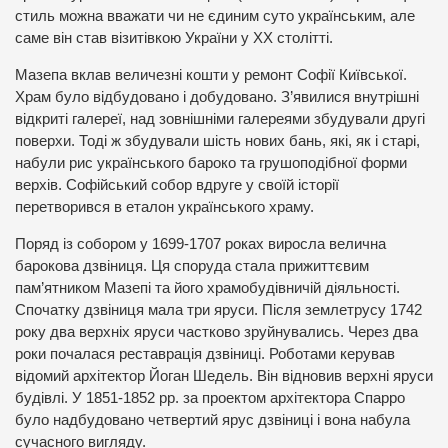
стиль можна вважати чи не єдиним суто українським, але
саме він став візитівкою України у ХХ столітті.
Мазепа вклав величезні кошти у ремонт Софії Київської.
Храм було відбудовано і добудовано. З’явилися внутрішні
відкриті галереї, над зовнішніми галереями збудували другі
поверхи. Тоді ж збудували шість нових бань, які, як і старі,
набули рис українського бароко та грушоподібної форми
верхів. Софійський собор вдруге у своїй історії
перетворився в еталон українського храму.
Поряд із собором у 1699-1707 роках виросла велична
барокова дзвіниця. Ця споруда стала прижиттєвим
пам’ятником Мазепі та його храмобудівничій діяльності.
Спочатку дзвіниця мала три яруси. Після землетрусу 1742
року два верхніх яруси частково зруйнувались. Через два
роки почалася реставрація дзвіниці. Роботами керував
відомий архітектор Йоган Шедель. Він відновив верхні яруси
будівлі. У 1851-1852 рр. за проектом архітектора Спарро
було надбудовано четвертий ярус дзвіниці і вона набула
сучасного вигляду.