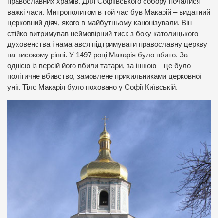
православних храмів. Для Софіївського собору почалися
важкі часи. Митрополитом в той час був Макарій – видатний
церковний діяч, якого в майбутньому канонізували. Він
стійко витримував неймовірний тиск з боку католицького
духовенства і намагався підтримувати православну церкву
на високому рівні. У 1497 році Макарія було вбито. За
однією із версій його вбили татари, за іншою – це було
політичне вбивство, замовлене прихильниками церковної
унії. Тіло Макарія було поховано у Софії Київській.