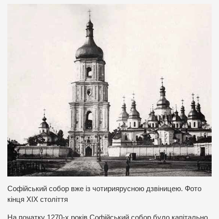
Софійський собор вже із чотириярусною дзвіницею. Фото
кінця ХІХ століття
На початку 1270-х років Софійський собор було капітально