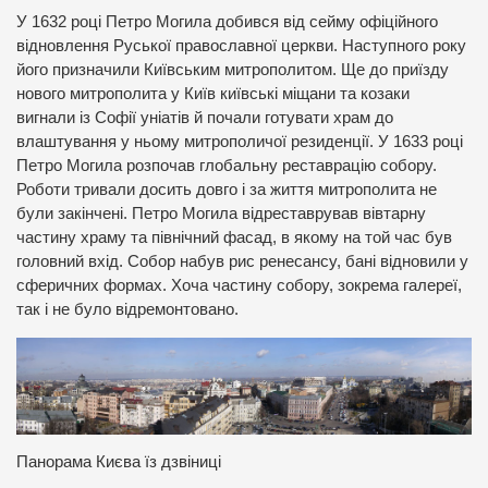
У 1632 році Петро Могила добився від сейму офіційного
відновлення Руської православної церкви. Наступного року
його призначили Київським митрополитом. Ще до приїзду
нового митрополита у Київ київські міщани та козаки
вигнали із Софії уніатів й почали готувати храм до
влаштування у ньому митрополичої резиденції. У 1633 році
Петро Могила розпочав глобальну реставрацію собору.
Роботи тривали досить довго і за життя митрополита не
були закінчені. Петро Могила відреставрував вівтарну
частину храму та північний фасад, в якому на той час був
головний вхід. Собор набув рис ренесансу, бані відновили у
сферичних формах. Хоча частину собору, зокрема галереї,
так і не було відремонтовано.
Панорама Києва їз дзвіниці