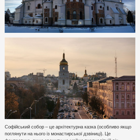
Софійський собор – це архітектурна казка (особливо якщо
поглянути на нього із монастирської дзвіниці). Це