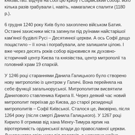
князівство. Відчув на собі цю кризу і Софійський собор: його
кілька разів грабували і, навіть, намагалися спалити (1180
р.).
6 грудня 1240 року Київ було захоплено військом Батия.
Останні захисники міста загинули під руїнами найстарішої
кам’яної будівлі Русі – Десятинної церкви. А ось Софії дещо
пощастило – її хоча і пограбували, але залишили цілою. І
вже через десять років собор відновився як духовно-
історичний центр Києва та князівства, центр митрополії та
головний храм 19 єпархій.
У 1246 році стараннями Данила Галицького було створено
нову митрополію із центром у Галичі. Вона перейняла на
себе функції загальноруської. Митрополитом висвятили
Данилового ставленика Кирила ІІ. Через деякий час новий
митрополит переїхав до Києва, до старої резиденції
митрополитів – Софії Київської. Сталося це, ймовірно, після
1264 року (після смерті Данила Галицького). У 1267 році
Кирило ІІ отримав від хана Менгу-Тимура ярлик на
віротерпимість ординської влади до православної церкви.