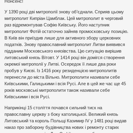
Нонсенс!
У 1390 році дві митрополії знову об’єднали. Сприяв цьому
митрополит Кипріан Цамблак. Цей митрополит в черговий
раз відремонтував Софію Київську. Його наступник
митрополит Фотій остаточно зайняв промосковську позицію.
В Київ він приїздив лише для активного збору церковних
податків. Знову православний митрополит Литви виявився
підданим Московського князівства. Цю ситуацію вирішив
литовський князь Вітовт. У 1414 році він домігся створення
окремої митрополії у Литві. Осередок її лише два роки
пробув у Києві. Із 1416 року резиденцією митрополитів
перенесли до міста Вільно. Митрополити називали себе
Київськими, Галицькими і всія Русі. Але в цей же час ще 45
років московські митрополити також називали себе
Київськими і всія Русі.
Наприкінці 15 століття почався сильний тиск на
православну церкву з боку католицької. Великий князь
Литовський та король Польщі Казимир IV у 1481 році видав
наказ про заборону будівництва нових і ремонту старих