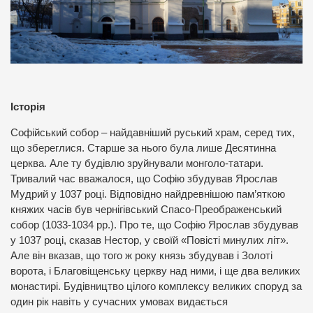
Історія
Софійський собор – найдавніший руський храм, серед тих,
що збереглися. Старше за нього була лише Десятинна
церква. Але ту будівлю зруйнували монголо-татари.
Тривалий час вважалося, що Софію збудував Ярослав
Мудрий у 1037 році. Відповідно найдревнішою пам’яткою
княжих часів був чернігівський Спасо-Преображенський
собор (1033-1034 рр.). Про те, що Софію Ярослав збудував
у 1037 році, сказав Нестор, у своїй «Повісті минулих літ».
Але він вказав, що того ж року князь збудував і Золоті
ворота, і Благовіщенську церкву над ними, і ще два великих
монастирі. Будівництво цілого комплексу великих споруд за
один рік навіть у сучасних умовах видається