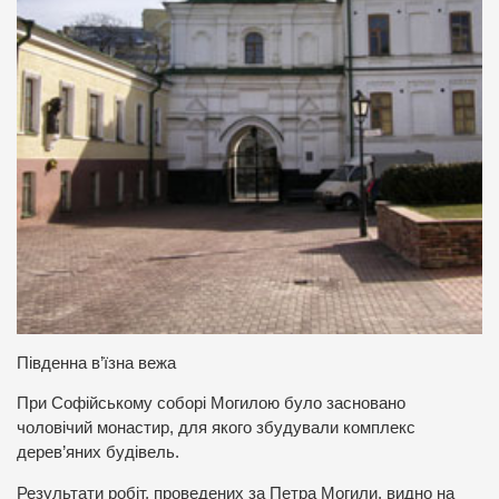
Південна в’їзна вежа
При Софійському соборі Могилою було засновано
чоловічий монастир, для якого збудували комплекс
дерев’яних будівель.
Результати робіт, проведених за Петра Могили, видно на