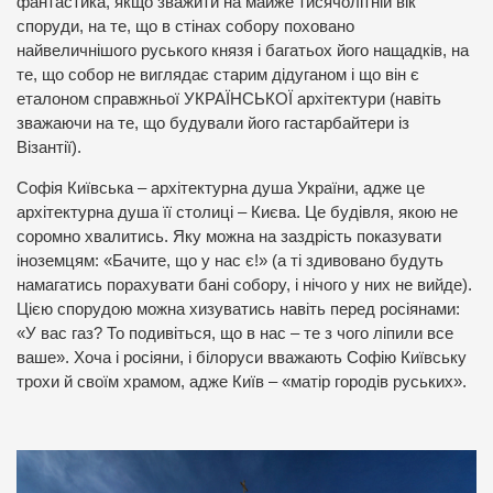
фантастика, якщо зважити на майже тисячолітній вік
споруди, на те, що в стінах собору поховано
найвеличнішого руського князя і багатьох його нащадків, на
те, що собор не виглядає старим дідуганом і що він є
еталоном справжньої УКРАЇНСЬКОЇ архітектури (навіть
зважаючи на те, що будували його гастарбайтери із
Візантії).
Софія Київська – архітектурна душа України, адже це
архітектурна душа її столиці – Києва. Це будівля, якою не
соромно хвалитись. Яку можна на заздрість показувати
іноземцям: «Бачите, що у нас є!» (а ті здивовано будуть
намагатись порахувати бані собору, і нічого у них не вийде).
Цією спорудою можна хизуватись навіть перед росіянами:
«У вас газ? То подивіться, що в нас – те з чого ліпили все
ваше». Хоча і росіяни, і білоруси вважають Софію Київську
трохи й своїм храмом, адже Київ – «матір городів руських».