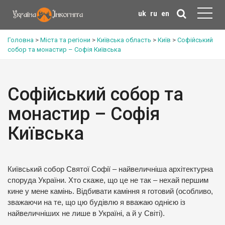
uk
ru
en
Головна
>
Міста та регіони
>
Київська область
>
Київ
>
Софійський
собор та монастир – Софія Київська
Софійський собор та
монастир – Софія
Київська
Київський собор Святої Софії – найвеличніша архітектурна
споруда України. Хто скаже, що це не так – нехай першим
кине у мене камінь. Відбивати каміння я готовий (особливо,
зважаючи на те, що цю будівлю я вважаю однією із
найвеличніших не лише в Україні, а й у Світі).