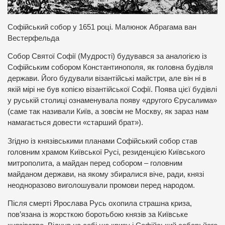
Софійський собор у 1651 році. Малюнок Абрагама ван
Вестерфельда
Собор Святої Софії (Мудрості) будувався за аналогією із
Софійським собором Константинополя, як головна будівля
держави. Його будували візантійські майстри, але він ні в
якій мірі не був копією візантійської Софії. Поява цієї будівлі
у руській столиці ознаменувала появу «другого Єрусалима»
(саме так називали Київ, а зовсім не Москву, як зараз нам
намагається довести «старший брат»).
Згідно із князівськими планами Софійський собор став
головним храмом Київської Русі, резиденцією Київського
митрополита, а майдан перед собором – головним
майданом держави, на якому збиралися віче, ради, князі
неодноразово виголошували промови перед народом.
Після смерті Ярослава Русь охопила страшна криза,
пов’язана із жорсткою боротьбою князів за Київське