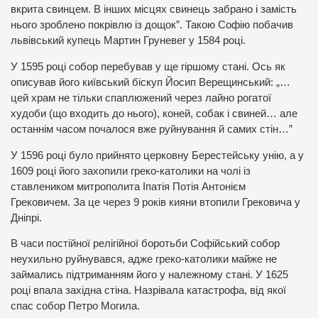
вкрита свинцем. В інших місцях свинець забрано і замість
нього зроблено покрівлю із дощок”. Такою Софію побачив
львівський купець Мартин Груневег у 1584 році.
У 1595 році собор перебував у ще гіршому стані. Ось як
описував його київський біскуп Йосип Верещинський: „…
цей храм не тільки спаплюжений через лайно рогатої
худоби (що входить до нього), коней, собак і свиней… але
останнім часом почалося вже руйнування й самих стін…”
У 1596 році було прийнято церковну Берестейську унію, а у
1609 році його захопили греко-католики на чолі із
ставлеником митрополита Іпатія Потія Антонієм
Грековичем. За це через 9 років кияни втопили Грековича у
Дніпрі.
В часи постійної релігійної боротьби Софійський собор
неухильно руйнувався, адже греко-католики майже не
займались підтриманням його у належному стані. У 1625
році впала західна стіна. Назрівала катастрофа, від якої
спас собор Петро Могила.