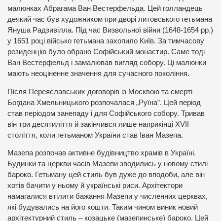
малюнках Абрагама Ван Вестерфельда. Цей голландець
деякий час був художником при дворі литовського гетьмана
Януша Радзивілла. Під час Визвольної війни (1648-1654 рр.)
у 1651 році військо гетьмана захопило Київ. За тимчасову
резиденцію було обрано Софійський монастир. Саме тоді
Ван Вестерфельд і замалював вигляд собору. Ці малюнки
мають неоціненне значення для сучасного покоління.
Після Переяславських договорів із Москвою та смерті
Богдана Хмельницького розпочалася „Руїна”. Цей період
став періодом занепаду і для Софійського собору. Тривав
він три десятиліття й закінчився лише наприкінці XVII
століття, коли гетьманом України став Іван Мазепа.
Мазепа розпочав активне будівництво храмів в Україні.
Будинки та церкви часів Мазепи зводились у новому стилі –
бароко. Гетьману цей стиль був дуже до вподоби, але він
хотів бачити у ньому й українські риси. Архітектори
намагалися втілити бажання Мазепи у численних церквах,
які будувались на його кошти. Таким чином виник новий
архітектурний стиль – козацьке (мазепинське) бароко. Цей