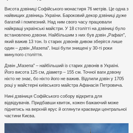
Висота дзвіниці Софійського монастиря 76 метрів. Це одна з
найвищих дзвіниць України. Бароковий декор дзвіниці дуже
багатий і помпезний. Над ним свого часу працювали
найкращі українські майстри. У 18 столітті на дзвіниці було
встановлено дзвони. Найбільшим з них був дзвін „Рафаіл”,
який важив 13 тон. Із старих дзвонів дивом зберігся лише
один – дзвін „Мазепа”. Інші були знищені у 30-ті роки
минулого століття.
Дзвін „Мазепа” – найбільший із старих дзвонів в Україні.
Його висота 125 см, діаметр – 155 см. Точної ваги дзвону
ніхто не знає, бо ніхто його не важив. Відлили дзвін у 1705
році у майстерні київського майстра Афанасія Петровича.
Нині дзвіниця Софійського собору відкрита для
відвідувачів. Придбавши квиток, кожен бажаючий може
піднятись на верхній ярус й оглянути краєвиди центральної
частини Києва.