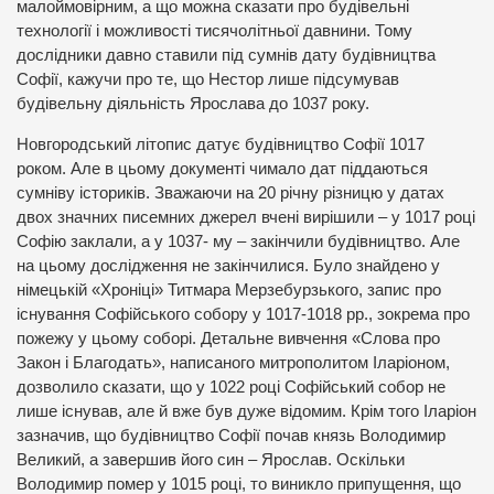
малоймовірним, а що можна сказати про будівельні
технології і можливості тисячолітньої давнини. Тому
дослідники давно ставили під сумнів дату будівництва
Софії, кажучи про те, що Нестор лише підсумував
будівельну діяльність Ярослава до 1037 року.
Новгородський літопис датує будівництво Софії 1017
роком. Але в цьому документі чимало дат піддаються
сумніву істориків. Зважаючи на 20 річну різницю у датах
двох значних писемних джерел вчені вирішили – у 1017 році
Софію заклали, а у 1037- му – закінчили будівництво. Але
на цьому дослідження не закінчилися. Було знайдено у
німецькій «Хроніці» Титмара Мерзебурзького, запис про
існування Софійського собору у 1017-1018 рр., зокрема про
пожежу у цьому соборі. Детальне вивчення «Слова про
Закон і Благодать», написаного митрополитом Іларіоном,
дозволило сказати, що у 1022 році Софійський собор не
лише існував, але й вже був дуже відомим. Крім того Іларіон
зазначив, що будівництво Софії почав князь Володимир
Великий, а завершив його син – Ярослав. Оскільки
Володимир помер у 1015 році, то виникло припущення, що