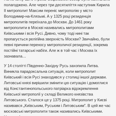
полагоджено. Але через три десятиліття наступник Кирила
ІІ митрополит Максим переніс митрополію у місто
Володимир-на-Клязьмі. А у 1325 році резиденція
митрополитів переїхала до Москви. До 1461 року
митрополити в Москві називались митрополитами
Київськими і всія Русі. Дивно, чому тоді нині так
пропагується релігійна зверхність Москви? Звичайно, були
певні причини переносу митрополичої резиденції, зокрема
постійні татарські набіги. Але ж в той час і Москва їх
зазнавала…
У 14 столітті Південно-Західну Русь захопила Литва.
Виникла парадоксальна ситуація, коли митрополит
Київський і всія Русі знаходився у столиці іншої держави.
Литовські князі вирішили змінити цю ситуацію і домоглися
від Константинопольського патріарха відокремлення
Київської митрополії у складі Великого князівства
Литовського. Сталося це у 1375 році. Митрополит у Києві
називався „Київським, Руським і Литовським”. В цей же час
московські митрополити також називались Київськими.