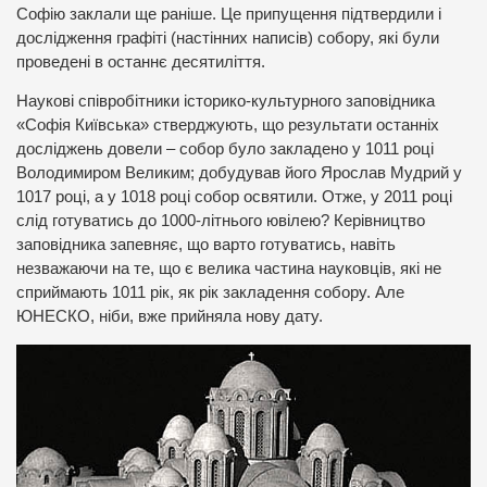
Софію заклали ще раніше. Це припущення підтвердили і
дослідження графіті (настінних написів) собору, які були
проведені в останнє десятиліття.
Наукові співробітники історико-культурного заповідника
«Софія Київська» стверджують, що результати останніх
досліджень довели – собор було закладено у 1011 році
Володимиром Великим; добудував його Ярослав Мудрий у
1017 році, а у 1018 році собор освятили. Отже, у 2011 році
слід готуватись до 1000-літнього ювілею? Керівництво
заповідника запевняє, що варто готуватись, навіть
незважаючи на те, що є велика частина науковців, які не
сприймають 1011 рік, як рік закладення собору. Але
ЮНЕСКО, ніби, вже прийняла нову дату.