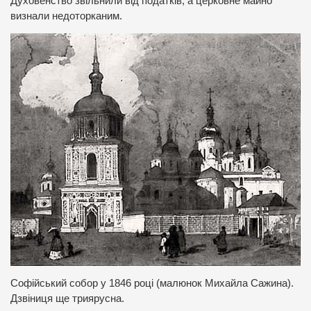
Духовенство звільнили від податків, а церковне майно
визнали недоторканим.
Софійський собор у 1846 році (малюнок Михайла Сажина).
Дзвіниця ще триярусна.