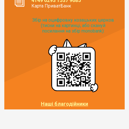
4149 6293 1537 9685
Карта ПриватБанк
Збір на оцифровку козацьких церков
(тисни на картинці, або скануй
посилання на збір monobank):
Наші благодійники