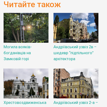
Читайте також
Могила вояків-
Андріївський узвіз 2в –
богданівців на
шедевр “підпільного”
Замковій горі
архітектора
Хрестовоздвиженська
Андріївський узвіз 2-а –