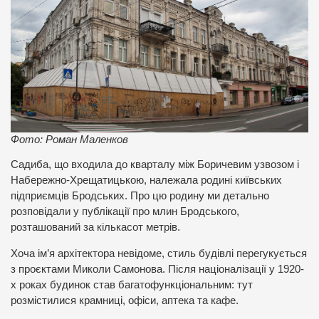
Фото: Роман Маленков
Садиба, що входила до кварталу між Боричевим узвозом і
Набережно-Хрещатицькою, належала родині київських
підприємців Бродських. Про цю родину ми детально
розповідали у публікації про млин Бродського,
розташований за кількасот метрів.
Хоча ім’я архітектора невідоме, стиль будівлі перегукується
з проєктами Миколи Самонова. Після націоналізації у 1920-
х роках будинок став багатофункціональним: тут
розмістилися крамниці, офіси, аптека та кафе.