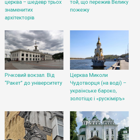
церква – шедевр трьох
той, що пережив Велику
знаменитих
пожежу
архітекторів
Річковий вокзал. Від
Церква Миколи
“Ракет” до університету
Чудотворця (на воді) –
українське бароко,
золотіщє і «рускіміръ»