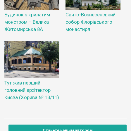
Будинок з крилатим
Свято-Вознесенський
монстром – Велика
собор Флорівського
Житомирська 8А
монастиря
Тут жив перший
головний архітектор
Києва (Хорива № 13/11)
Станьте нашим автором