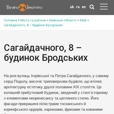
uk
ru
en
Головна
>
Міста та регіони
>
Київська область
>
Київ
>
Сагайдачного, 8 – будинок Бродських
Сагайдачного, 8 –
будинок Бродських
На розі вулиць Ігорівської та Петра Сагайдачного, у самому
серці Подолу, височіє триповерхова будівля, що втілює
архітектурну естетику другої половини XIX століття. Це
колишній прибутковий будинок, зведений у стилі історизму
з елементами неоренесансу та цегляного стилю. Його
фасади прикрашені пілястрами тосканського й
коринфського ордерів, карнизами, фризами та кованими