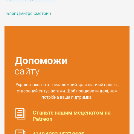
Блог Дмитро Смотрич
Допоможи
сайту
Україна Інкогніта - незалежний краєзнавчий проект,
створений ентузіастами. Щоб працювати далі, нам
потрібна ваша підтримка.
Станьте нашим меценатом на
Patreon