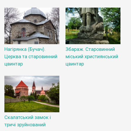
Нагірянка (Бучач).
Збараж. Старовинний
Церква та старовинний
міський християнський
цвинтар
цвинтар
Скалатський замок і
тричі зруйнований