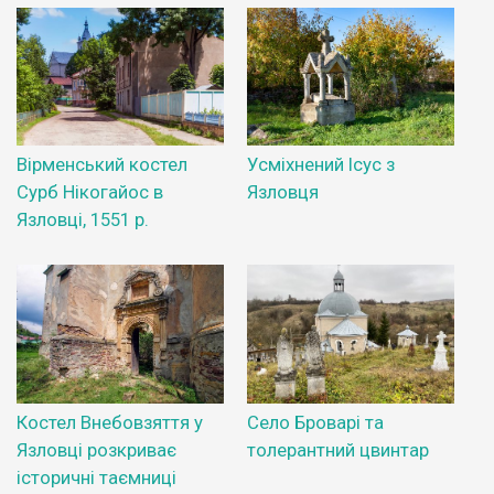
Вірменський костел
Усміхнений Ісус з
Сурб Нікогайос в
Язловця
Язловці, 1551 р.
Костел Внебовзяття у
Село Броварі та
Язловці розкриває
толерантний цвинтар
історичні таємниці