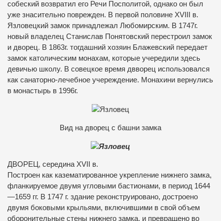
собеский возвратил его Речи Посполитой, однако он был
уже знасительно поврежден. В первой половине XVIII в.
Язловецкий замок принадлежал Любомирским. В 1747г.
новый владелец Станислав Понятовский перестроил замок
и дворец. В 1863г. тогдашний хозяин Блажевский передает
замок католическим монахам, которые учередили здесь
девичью школу. В совецкое время двворец использовался
как санаторно-лечебное учереждение. Монахини вернулись
в монастырь в 1996г.
Вид на дворец с башни замка
ДВОРЕЦ, середина XVII в.
Построен как казематированное укрепление нижнего замка,
фланкируемое двумя угловыми бастионами, в период 1644
—1659 гг. В 1747 г. здание реконструировано, достроено
двумя боковыми крыльями, включившими в свой объем
оборонительные стены нижнего замка, и превращено во