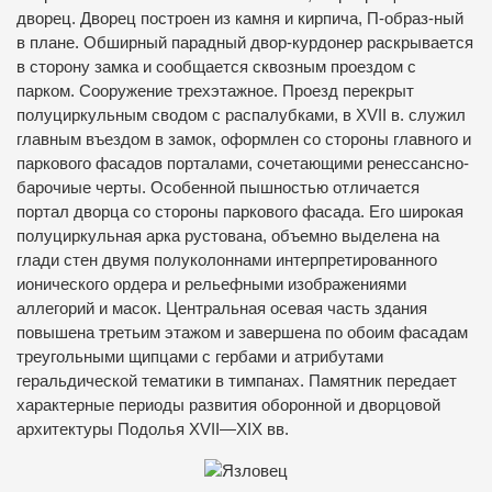
дворец. Дворец построен из камня и кирпича, П-образ-ный
в плане. Обширный парадный двор-курдонер раскрывается
в сторону замка и сообщается сквозным проездом с
парком. Сооружение трехэтажное. Проезд перекрыт
полуциркульным сводом с распалубками, в XVII в. служил
главным въездом в замок, оформлен со стороны главного и
паркового фасадов порталами, сочетающими ренессансно-
барочиые черты. Особенной пышностью отличается
портал дворца со стороны паркового фасада. Его широкая
полуциркульная арка рустована, объемно выделена на
глади стен двумя полуколоннами интерпретированного
ионического ордера и рельефными изображениями
аллегорий и масок. Центральная осевая часть здания
повышена третьим этажом и завершена по обоим фасадам
треугольными щипцами с гербами и атрибутами
геральдической тематики в тимпанах. Памятник передает
характерные периоды развития оборонной и дворцовой
архитектуры Подолья XVII—XIX вв.