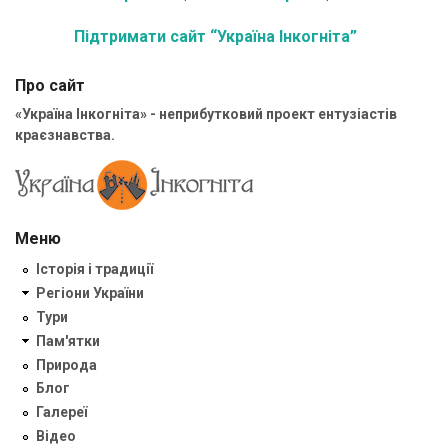
Підтримати сайт “Україна Інкогніта”
Про сайт
«Україна Інкогніта» - неприбутковий проект ентузіастів
краєзнавства.
Меню
Історія і традиції
Регіони України
Тури
Пам'ятки
Природа
Блог
Галереї
Відео