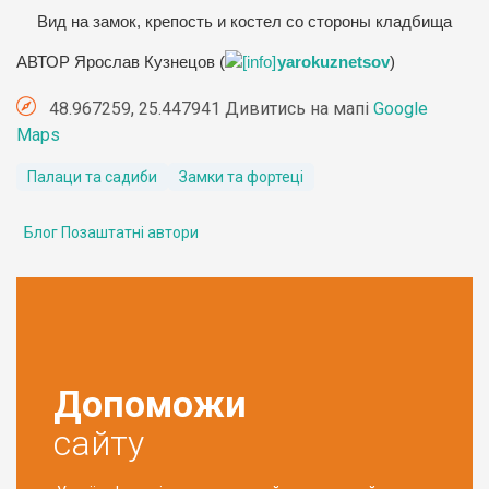
Вид на замок, крепость и костел со стороны кладбища
АВТОР Ярослав Кузнецов (
yarokuznetsov
)
48.967259, 25.447941 Дивитись на мапі
Google
Maps
Палаци та садиби
Замки та фортеці
Блог Позаштатні автори
Допоможи
сайту