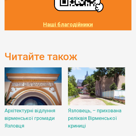
Наші благодійники
Читайте також
Архітектурні відлуння
Язловець, – прихована
вірменської громади
реліквія Вірменської
Язловця
криниці