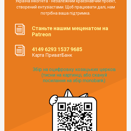
Україна Інкогніта - незалежний краєзнавчий проект,
створений ентузіастами. Щоб працювати далі, нам
потрібна ваша підтримка.
Станьте нашим меценатом на
Patreon
4149 6293 1537 9685
Карта ПриватБанк
Збір на оцифровку козацьких церков
(тисни на картинці, або скануй
посилання на збір monobank):