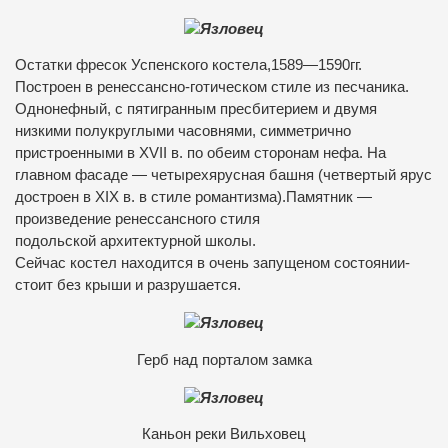
Остатки фресок Успенского костела,1589—1590гг.
Построен в ренессансно-готическом стиле из песчаника.
Однонефный, с пятигранным пресбитерием и двумя
низкими полукруглыми часовнями, симметрично
пристроенными в XVII в. по обеим сторонам нефа. На
главном фасаде — четырехярусная башня (четвертый ярус
достроен в XIX в. в стиле романтизма).Памятник —
произведение ренессансного стиля
подольской архитектурной школы.
Сейчас костел находится в очень запущеном состоянии-
стоит без крыши и разрушается.
Герб над порталом замка
Каньон реки Вильховец