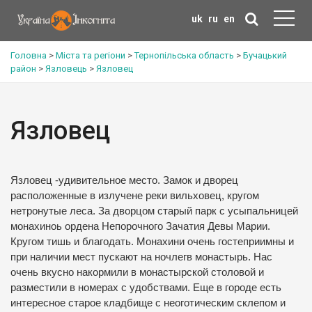
uk
ru
en
Головна
>
Міста та регіони
>
Тернопільська область
>
Бучацький
район
>
Язловець
>
Язловец
Язловец
Язловец -удивительное место. Замок и дворец
расположенные в излучене реки вильховец, кругом
нетронутые леса. За дворцом старый парк с усыпальницей
монахиноь ордена Непорочного Зачатия Девы Марии.
Кругом тишь и благодать. Монахини очень гостеприимны и
при наличии мест пускают на ночлегв монастырь. Нас
очень вкусно накормили в монастырской столовой и
разместили в номерах с удобствами. Еще в городе есть
интересное старое кладбище с неоготическим склепом и