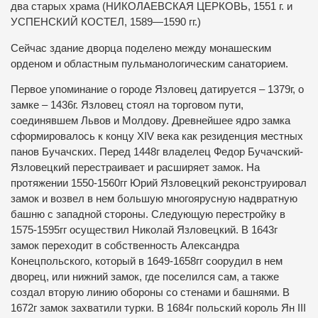
два старых храма (НИКОЛАЕВСКАЯ ЦЕРКОВЬ, 1551 г. и
УСПЕНСКИЙ КОСТЕЛ, 1589—1590 гг.)
Сейчас здание дворца поделено между монашеским
орденом и областным пульманологическим санаторием.
Первое упоминание о городе Язловец датируется – 1379г, о
замке – 1436г. Язловец стоял на торговом пути,
соединявшем Львов и Молдову. Древнейшее ядро замка
сформировалось к концу XIV века как резиденция местных
панов Бучачских. Перед 1448г владелец Федор Бучачский-
Язловецкий перестраивает и расширяет замок. На
протяжении 1550-1560гг Юрий Язловецкий реконструировал
замок и возвел в нем большую многоярусную надвратную
башню с западной стороны. Следующую перестройку в
1575-1595гг осуществил Николай Язловецкий. В 1643г
замок переходит в собственность Александра
Конецпольского, который в 1649-1658гг соорудил в нем
дворец, или нижний замок, где поселился сам, а также
создал вторую линию обороны со стенами и башнями. В
1672г замок захватили турки. В 1684г польский король Ян III