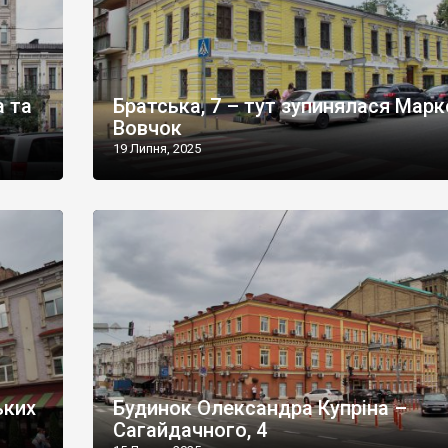
а та
Братська, 7 – тут зупинялася Марк
Вовчок
19 Липня, 2025
ьких
Будинок Олександра Купріна –
Сагайдачного, 4