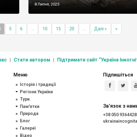
8 Липня, 2025
4
5
6
...
10
15
20
...
Далі »
»
нас
Стати автором
Підтримати сайт “Україна Інкогні
Меню
Підпишіться
Історія і традиції
Регіони України
Тури
Зв'язок з нам
Пам'ятки
Природа
+38 050 9364428
Блог
ukrainaincogni
Галереї
Відео