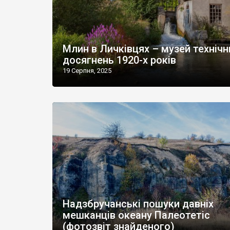
Млин в Личківцях – музей технічн
досягнень 1920-х років
19 Серпня, 2025
Надзбручанські пошуки давніх
мешканців океану Палеотетіс
(фотозвіт знайденого)