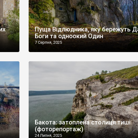
их
Пуща Відлюдника, яку бережуть Д
Боги та одноокий Один
7 Серпня, 2025
Бакота: затоплена столиця тиші
(фоторепортаж)
24 Липня, 2025