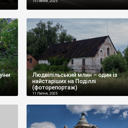
15 Липня, 2025
уїни
Людвіпільський млин – один із
найстаріших на Поділлі
(фоторепортаж)
11 Липня, 2025