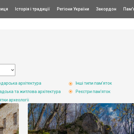
ниця
Історія і традиції
Регіони України
Закордон
Пам'
одарська архітектура
Інші типи пам'яток
адська та житлова архітектура
Реєстри пам'яток
ятки археології