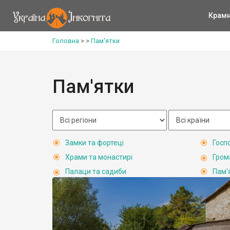
Крам
Головна
>
>
Пам'ятки
Пам'ятки
Замки та фортеці
Госп
Храми та монастирі
Гром
Палаци та садиби
Пам'