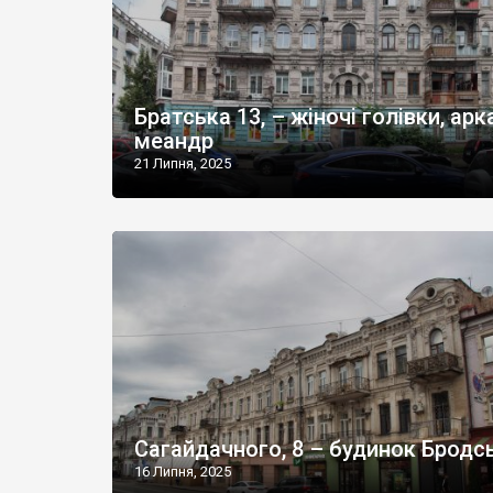
Братська 13, – жіночі голівки, арк
меандр
21 Липня, 2025
Сагайдачного, 8 – будинок Бродс
16 Липня, 2025