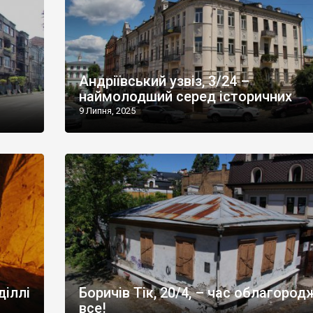
Андріївський узвіз, 3/24 –
наймолодший серед історичних
9 Липня, 2025
діллі
Боричів Тік, 20/4, – час облагород
все!