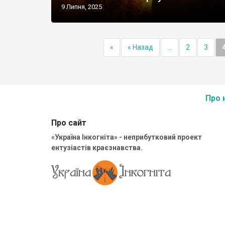
9 Липня, 2025
«
« Назад
...
2
3
Про 
Про сайт
«Україна Інкогніта» - неприбутковий проект
ентузіастів краєзнавства.