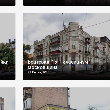
ойки
Братська, 15 – класицизм і
московщина
22 Липня, 2025