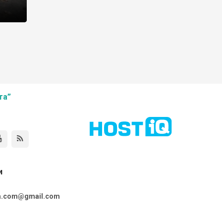
та”
и
ta.com@gmail.com