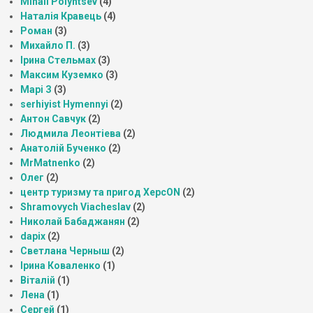
Mihail Polyntsev
(4)
Наталія Кравець
(4)
Роман
(3)
Михайло П.
(3)
Ірина Стельмах
(3)
Максим Куземко
(3)
Марі З
(3)
serhiyist Hymennyi
(2)
Антон Савчук
(2)
Людмила Леонтіева
(2)
Анатолій Бученко
(2)
MrMatnenko
(2)
Олег
(2)
центр туризму та пригод ХерсON
(2)
Shramovych Viacheslav
(2)
Николай Бабаджанян
(2)
dapix
(2)
Светлана Черныш
(2)
Ірина Коваленко
(1)
Віталій
(1)
Лена
(1)
Сергей
(1)