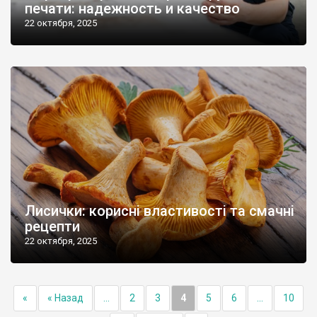
печати: надежность и качество
22 октября, 2025
Лисички: корисні властивості та смачні
рецепти
22 октября, 2025
«
« Назад
...
2
3
4
5
6
...
10