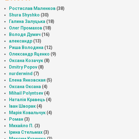
Ростислав Маленков
(38)
Shura Shyshko
(30)
Галина Залуцька
(18)
Олег Промахов
(18)
Володя Думич
(16)
александр
(13)
Риша Володина
(12)
Олександр Яценко
(9)
Оксана Козачук
(8)
Dmitry Popov
(8)
nurderwind
(7)
Елена Янковская
(5)
Оксана Оксана
(4)
Mihail Polyntsev
(4)
Наталія Кравець
(4)
Іван Шворак
(4)
Марія Ковальчук
(4)
Роман
(3)
Михайло П.
(3)
Ірина Стельмах
(3)
Максим Куземко
(3)