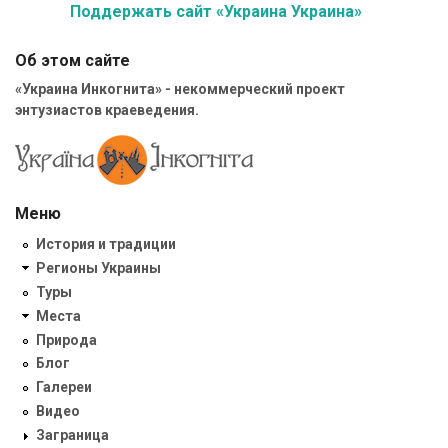
Поддержать сайт «Украина Украина»
Об этом сайте
«Украина Инкогнита» - некоммерческий проект
энтузиастов краеведения.
Меню
История и традиции
Регионы Украины
Туры
Места
Природа
Блог
Галереи
Видео
Заграница