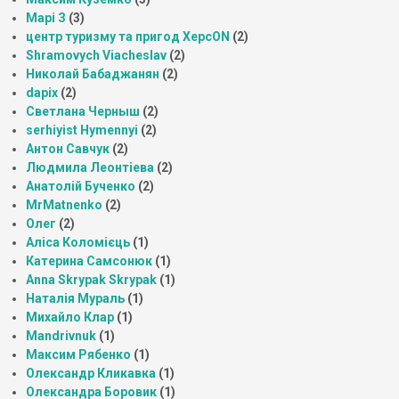
Марі З
(3)
центр туризму та пригод ХерсON
(2)
Shramovych Viacheslav
(2)
Николай Бабаджанян
(2)
dapix
(2)
Светлана Черныш
(2)
serhiyist Hymennyi
(2)
Антон Савчук
(2)
Людмила Леонтіева
(2)
Анатолій Бученко
(2)
MrMatnenko
(2)
Олег
(2)
Аліса Коломієць
(1)
Катерина Самсонюк
(1)
Anna Skrypak Skrypak
(1)
Наталія Мураль
(1)
Михайло Клар
(1)
Mandrivnuk
(1)
Максим Рябенко
(1)
Олександр Кликавка
(1)
Олександра Боровик
(1)