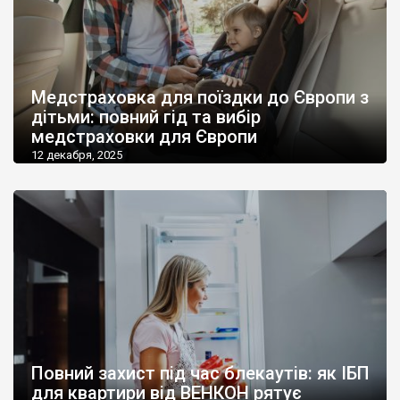
Медстраховка для поїздки до Європи з
дітьми: повний гід та вибір
медстраховки для Європи
12 декабря, 2025
Повний захист під час блекаутів: як ІБП
для квартири від ВЕНКОН рятує