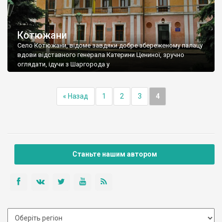
Котюжани
Село Котюжани, відоме завдяки добре збереженому палацу
вдови відставного генерала Катерини Цениної, зручно
оглядати, ідучи з Шаргорода у
« Назад
1
2
3
4
Станьте нашим автором