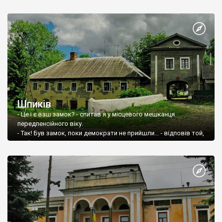
Шпиків
- Це і є ваш замок? - спитав я у місцевого мешканця
передпенсійного віку.
- Так! Був замок, поки демократи не прийшли... - відповів той,
усміхнувшись.