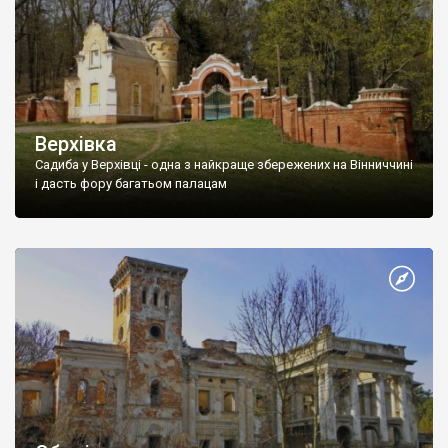
Верхівка
Садиба у Верхівці - одна з найкраще збережених на Вінниччині
і дасть фору багатьом палацам