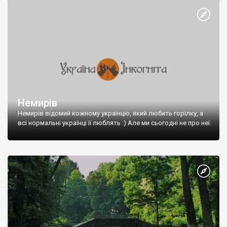
Немирів
Немирів відомий кожному українцю, який любить горілку, а
всі нормальні українці її люблять :) Але ми сьогодні не про неї.