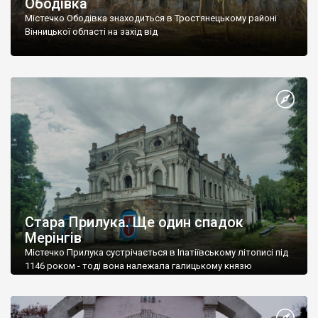
Ободівка
Містечко Ободівка знаходиться в Тростянецькому районі
Вінницької області на захід від
Стара Прилука. Ще один спадок
Мерінгів
Містечко Прилука сустрічається в Іпатіївському літописі під
1146 роком - тоді вона належала галицькому князю
Володимиру.