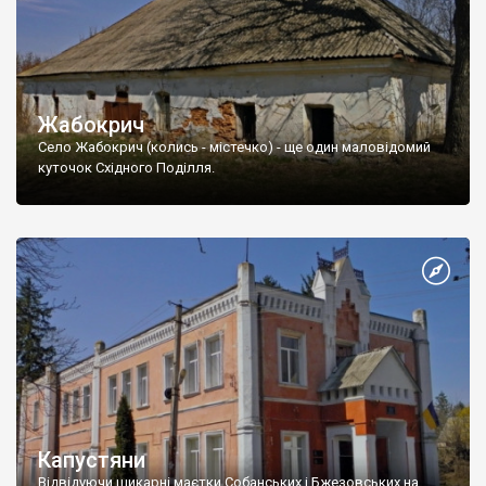
Жабокрич
Село Жабокрич (колись - містечко) - ще один маловідомий
куточок Східного Поділля.
Капустяни
Відвідуючи шикарні маєтки Собанських і Бжезовських на