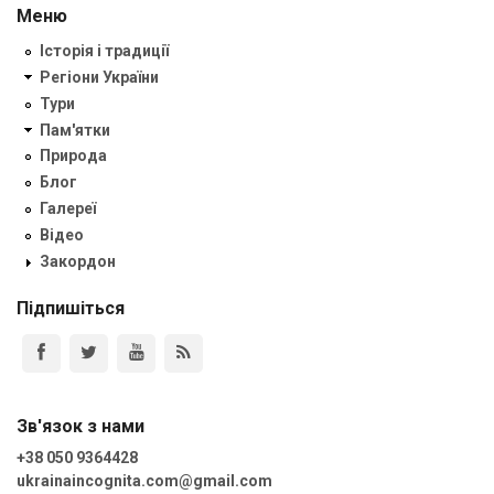
Меню
Історія і традиції
Регіони України
Тури
Пам'ятки
Природа
Блог
Галереї
Відео
Закордон
Підпишіться
Зв'язок з нами
+38 050 9364428
ukrainaincognita.com@gmail.com