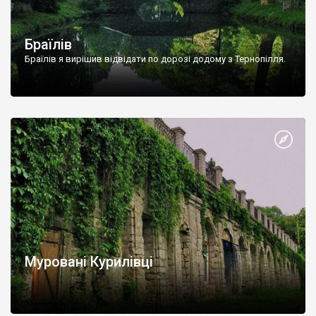
Браїлів
Браїлів я вирішив відвідати по дорозі додому з Тернопілля.
Муровані Курилівці