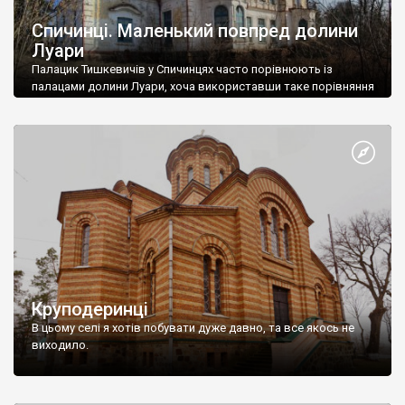
Спичинці. Маленький повпред долини
Луари
Палацик Тишкевичів у Спичинцях часто порівнюють із
палацами долини Луари, хоча використавши таке порівняння
і включивши здоровий глузд можна припустити, що збудуй
хтось щось подібне в долині Луари,
Круподеринці
В цьому селі я хотів побувати дуже давно, та все якось не
виходило.