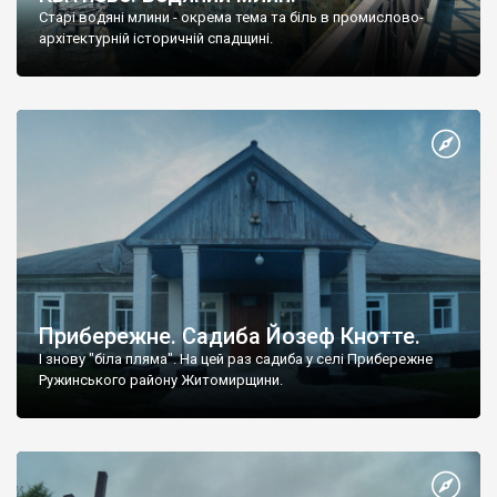
Старі водяні млини - окрема тема та біль в промислово-
архітектурній історичній спадщині.
Прибережне. Садиба Йозеф Кнотте.
І знову "біла пляма". На цей раз садиба у селі Прибережне
Ружинського району Житомирщини.