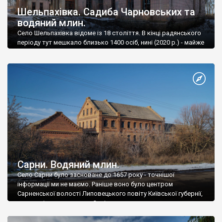
Шельпахівка. Садиба Чарновських та
водяний млин.
Село Шельпахівка відоме із 18 століття. В кінці радянського
періоду тут мешкало близько 1400 осіб, нині (2020 р.) - майже
удвічі менше.
Сарни. Водяний млин.
Село Сарни було засноване до 1657 року - точнішої
інформації ми не маємо. Раніше воно було центром
Сарненської волості Липовецького повіту Київської губернії,
а ще раніше називалося Охрімове.