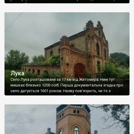
колись було значним містом, центром великого полку,
знаним центром хасидизму і взагалі єврейського життя. Мені
навіть важко пояснити процеси, які перетворили таке місто у
село. Звичайно, подібні речі […]
Лука
Село Лука розташоване за 17 км від Житомира. Нині тут
мешкає близько 1200 осіб. Перша документальна згадка про
село датується 1601 роком. Назву пов’язують, чи то з
першим поселенцем, якого звали Лука, чи то із численними
навколишніми луками. Із кінця 19 століття селом володів
поміщик Казимир Добровольський, і саме із ним пов’язані
основні пам’ятки Луки: […]