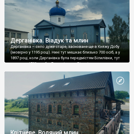
Дерганівка. Віадук та млин
Дерганівка – село дуже старе, засноване ще в Княжу Добу
(імовірно у 1195 році). Нині тут мешкає близько 700 осіб, а у
1897 році, коли Дерганівка була передмістям Білилівки, тут
мешкало 1702 особи. Дерганівка та Білилівка зараз
складають одну сільську агломерацію – інколи досить
складно зрозуміти, де закінчується одне село і починається
інше. Церква Різдва […]
Квітневе. Водяний млин.