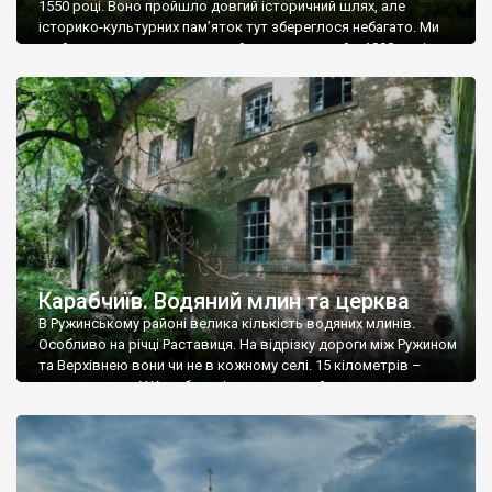
1550 році. Воно пройшло довгий історичний шлях, але
історико-культурних пам’яток тут збереглося небагато. Ми
знайшли лише одну – водяний млин зведений у 1898 році.
Історія Корнина дуже детально описана у Вікіпедії, почитайте,
кому цікаво. Фото Романа Маленкова, Сергія Щербія.
Карабчиїв. Водяний млин та церква
В Ружинському районі велика кількість водяних млинів.
Особливо на річці Раставиця. На відрізку дороги між Ружином
та Верхівнею вони чи не в кожному селі. 15 кілометрів –
чотири млина. У Карабчиєві теж є водяний млин, щоправда
він покинутий і так заріс деревами і чагарями, що його
неможливо нормально сфотографувати. Звели млин на
початку 20 століття. […]