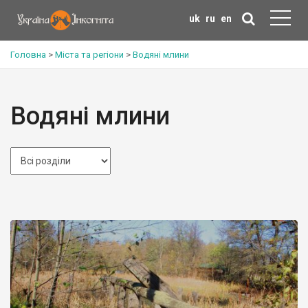
uk
ru
en
Головна
>
Міста та регіони
>
Водяні млини
Водяні млини