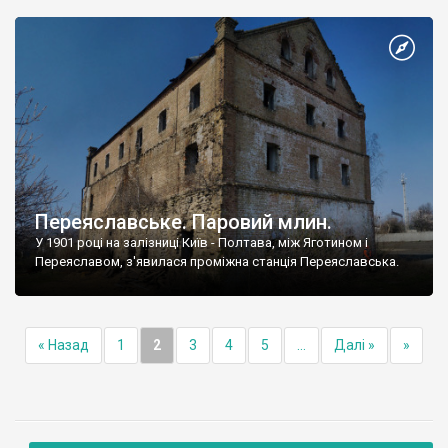
Переяславське. Паровий млин.
У 1901 році на залізниці Київ - Полтава, між Яготином і
Переяславом, з'явилася проміжна станція Переяславська.
« Назад
1
2
3
4
5
...
Далі »
»