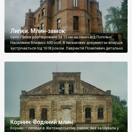
Липки. Млин-замок
Село Липки розташоване за 15 км на північ від Попільні.
Населення близько 600 осіб. В письмових документах вперше
зустрічається під 1618 роком. Лаврентій Похилевич детально
розписав зміну власників Липок у 19 столітті. У 1800 році
поміщик Воронецький програв село у карти поміщику
Моршковському. Після смерті останнього до 1814 року
селом володіла одна із його дочок […]
Корнин. Водяний млин
Корнин – селище в Житомирському районі, яке заснували у