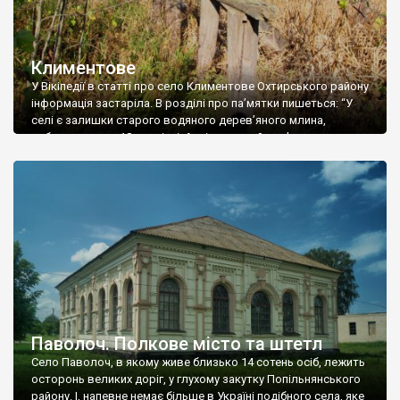
Климентове
У Вікіпедії в статті про село Климентове Охтирського району
інформація застаріла. В розділі про па’мятки пишеться: “У
селі є залишки старого водяного дерев’яного млина,
побудованого у 18 столітті. Архітектурний пам’ятник, що
занепадає”. Нема там чому вже занепадати. Людині, котра
побачить ці кілька стовпчиків, на думку спаде, що це скоріше
залишки якоїсь кладки (місточка), а не […]
Паволоч. Полкове місто та штетл
Село Паволоч, в якому живе близько 14 сотень осіб, лежить
осторонь великих доріг, у глухому закутку Попільнянського
району. І, напевне немає більше в Україні подібного села, яке