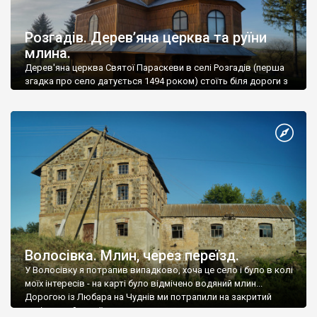
Розгадів. Дерев’яна церква та руїни
млина.
Дерев'яна церква Святої Параскеви в селі Розгадів (перша
згадка про село датується 1494 роком) стоїть біля дороги з
Поморян до Бережан, на пагорбі.
Волосівка. Млин, через переїзд.
У Волосівку я потрапив випадково, хоча це село і було в колі
моїх інтересів - на карті було відмічено водяний млин...
Дорогою із Любара на Чуднів ми потрапили на закритий
залізничний переїзд.